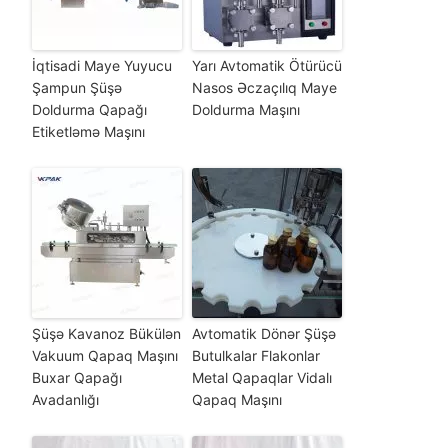
İqtisadi Maye Yuyucu
Yarı Avtomatik Ötürücü
Şampun Şüşə
Nasos Əczaçılıq Maye
Doldurma Qapağı
Doldurma Maşını
Etiketləmə Maşını
Şüşə Kavanoz Bükülən
Avtomatik Dönər Şüşə
Vakuum Qapaq Maşını
Butulkalar Flakonlar
Buxar Qapağı
Metal Qapaqlar Vidalı
Avadanlığı
Qapaq Maşını