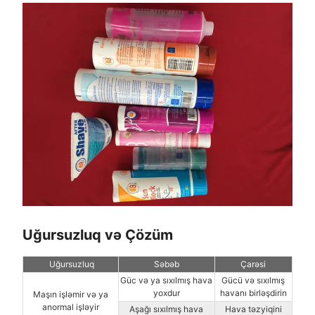
Uğursuzluq və Çözüm
Uğursuzluq
Səbəb
Çarəsi
Güc və ya sıxılmış hava
Gücü və sıxılmış
yoxdur
havanı birləşdirin
Maşın işləmir və ya
anormal işləyir
Aşağı sıxılmış hava
Hava təzyiqini