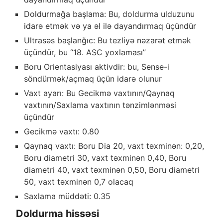
Doldurmağa başlama: Bu, doldurma ulduzunu
idarə etmək və ya əl ilə dayandırmaq üçündür
Ultrasəs başlanğıc: Bu tezliyə nəzarət etmək
üçündür, bu “18. ASC yoxlaması”
Boru Orientasiyası aktivdir: bu, Sense-i
söndürmək/açmaq üçün idarə olunur
Vaxt ayarı: Bu Gecikmə vaxtının/Qaynaq
vaxtının/Saxlama vaxtının tənzimlənməsi
üçündür
Gecikmə vaxtı: 0.80
Qaynaq vaxtı: Boru Dia 20, vaxt təxminən: 0,20,
Boru diametri 30, vaxt təxminən 0,40, Boru
diametri 40, vaxt təxminən 0,50, Boru diametri
50, vaxt təxminən 0,7 olacaq
Saxlama müddəti: 0.35
Doldurma hissəsi