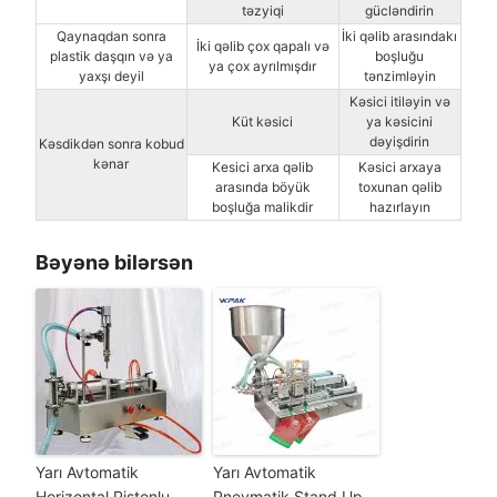
təzyiqi
gücləndirin
Qaynaqdan sonra
İki qəlib arasındakı
İki qəlib çox qapalı və
plastik daşqın və ya
boşluğu
ya çox ayrılmışdır
yaxşı deyil
tənzimləyin
Kəsici itiləyin və
Küt kəsici
ya kəsicini
dəyişdirin
Kəsdikdən sonra kobud
kənar
Kesici arxa qəlib
Kəsici arxaya
arasında böyük
toxunan qəlib
boşluğa malikdir
hazırlayın
Bəyənə bilərsən
Yarı Avtomatik
Yarı Avtomatik
Horizontal Pistonlu
Pnevmatik Stand Up