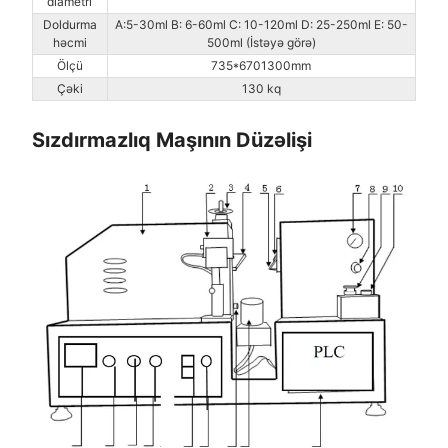
diametri
Doldurma
A:5-30ml B: 6-60ml C: 10-120ml D: 25-250ml E: 50-
həcmi
500ml (İstəyə görə)
Ölçü
735*6701300mm
Çəki
130 kq
Sızdırmazlıq Maşının Düzəlişi