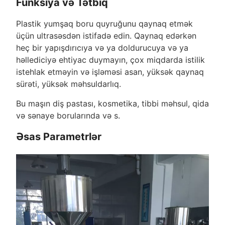
Funksiya və Tətbiq
Plastik yumşaq boru quyruğunu qaynaq etmək
üçün ultrasəsdən istifadə edin. Qaynaq edərkən
heç bir yapışdırıcıya və ya doldurucuya və ya
həllediciyə ehtiyac duymayın, çox miqdarda istilik
istehlak etməyin və işləməsi asan, yüksək qaynaq
sürəti, yüksək məhsuldarlıq.
Bu maşın diş pastası, kosmetika, tibbi məhsul, qida
və sənaye borularında və s.
Əsas Parametrlər