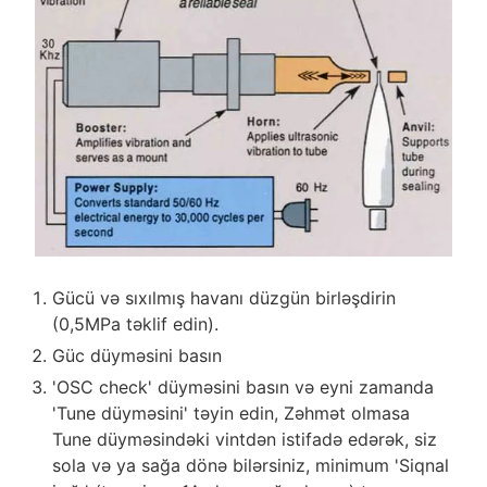
Gücü və sıxılmış havanı düzgün birləşdirin
(0,5MPa təklif edin).
Güc düyməsini basın
'OSC check' düyməsini basın və eyni zamanda
'Tune düyməsini' təyin edin, Zəhmət olmasa
Tune düyməsindəki vintdən istifadə edərək, siz
sola və ya sağa dönə bilərsiniz, minimum 'Siqnal