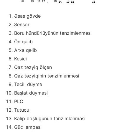
Əsas gövdə
Sensor
Boru hündürlüyünün tənzimlənməsi
Ön qəlib
Arxa qəlib
Kesici
Qaz təzyiq ölçən
Qaz təzyiqinin tənzimlənməsi
Təcili düymə
Başlat düyməsi
PLC
Tutucu
Kalıp boşluğunun tənzimlənməsi
Güc lampası