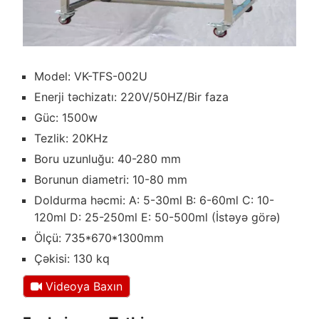
Model: VK-TFS-002U
Enerji təchizatı: 220V/50HZ/Bir faza
Güc: 1500w
Tezlik: 20KHz
Boru uzunluğu: 40-280 mm
Borunun diametri: 10-80 mm
Doldurma həcmi: A: 5-30ml B: 6-60ml C: 10-
120ml D: 25-250ml E: 50-500ml (İstəyə görə)
Ölçü: 735*670*1300mm
Çəkisi: 130 kq
Videoya Baxın