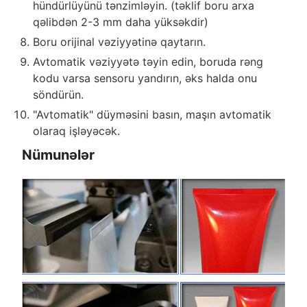
hündürlüyünü tənzimləyin. (təklif boru arxa
qəlibdən 2-3 mm daha yüksəkdir)
Boru orijinal vəziyyətinə qaytarın.
Avtomatik vəziyyətə təyin edin, boruda rəng
kodu varsa sensoru yandırın, əks halda onu
söndürün.
"Avtomatik" düyməsini basın, maşın avtomatik
olaraq işləyəcək.
Nümunələr