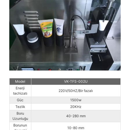
Model
VK-TFS-002U
Enerji
220V/50HZ/Bir fazalı
təchizatı
Güc
1500w
Tezlik
20KHz
Boru
40-280 mm
Uzunluğu
Borunun
10-80 mm