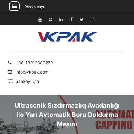
Əsas Menyu
Məzmuna
keçin
Youtube
Pinterest
Linkedin
Facebook
Twitter
Instagram
+86-18912389279
info@vkpak.com
Şanxay, Çin
Ultrasonik Sızdırmazlıq Avadanlığı
ilə Yarı Avtomatik Boru Doldurma
Maşını