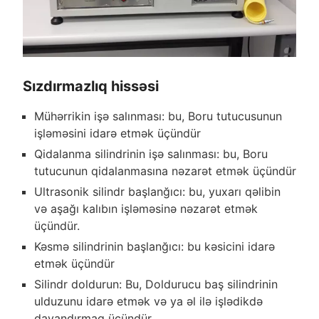
Sızdırmazlıq hissəsi
Mühərrikin işə salınması: bu, Boru tutucusunun
işləməsini idarə etmək üçündür
Qidalanma silindrinin işə salınması: bu, Boru
tutucunun qidalanmasına nəzarət etmək üçündür
Ultrasonik silindr başlanğıcı: bu, yuxarı qəlibin
və aşağı kalıbın işləməsinə nəzarət etmək
üçündür.
Kəsmə silindrinin başlanğıcı: bu kəsicini idarə
etmək üçündür
Silindr doldurun: Bu, Doldurucu baş silindrinin
ulduzunu idarə etmək və ya əl ilə işlədikdə
dayandırmaq üçündür