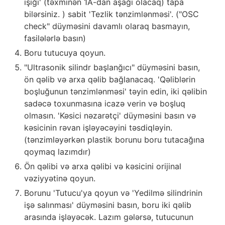
işığı' (təxminən 1A-dan aşağı olacaq) tapa
bilərsiniz. ) sabit 'Tezlik tənzimlənməsi'. ("OSC
check" düyməsini davamlı olaraq basmayın,
fasilələrlə basın)
Boru tutucuya qoyun.
"Ultrasonik silindr başlanğıcı" düyməsini basın,
ön qəlib və arxa qəlib bağlanacaq. 'Qəliblərin
boşluğunun tənzimlənməsi' təyin edin, iki qəlibin
sadəcə toxunmasına icazə verin və boşluq
olmasın. 'Kəsici nəzarətçi' düyməsini basın və
kəsicinin rəvan işləyəcəyini təsdiqləyin.
(tənzimləyərkən plastik borunu boru tutacağına
qoymaq lazımdır)
Ön qəlibi və arxa qəlibi və kəsicini orijinal
vəziyyətinə qoyun.
Borunu 'Tutucu'ya qoyun və 'Yedilmə silindrinin
işə salınması' düyməsini basın, boru iki qəlib
arasında işləyəcək. Lazım gələrsə, tutucunun