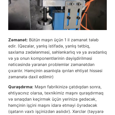
Zəmanət:
Bütün maşın üçün 1 il zəmanət tələb
edir. (Qəzalar, yanlış istifadə, yanlış tətbiq,
saxlama zədələnməsi, səhlənkarlıq və ya avadanlıq
və ya onun komponentlərinin dəyişdirilməsi
nəticəsində yaranan problemlər zəmanətdən
çıxarılır. Həmçinin asanlıqla qırılan ehtiyat hissəsi
zəmanətə daxil edilmir)
Quraşdırma:
Maşın fabrikinizə çatdıqdan sonra,
ehtiyacınız olarsa, texnikimiz maşını quraşdırmaq
və sınaqdan keçirmək üçün yerinizə gedəcək,
həmçinin işçini maşını idarə etməyi öyrədəcək
(qatarın vaxtı işçinizdən asılıdır). Xərclər (təyyarə