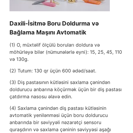
Daxili-İsitmə Boru Doldurma və
Bağlama Maşını Avtomatik
(1) O, müxtəlif ölçülü boruları doldura və
möhürləyə bilər (nümunələrlə eyni): 15, 25, 45, 110
və 130g.
(2) Tutum: 130 qr üçün 600 ədəd/saat.
(3) Diş pastasının kütləsini saxlama çənindən
doldurucu anbarına köçürmək üçün bir diş pastası
çatdırma nasosu əlavə edin.
(4) Saxlama çənindən diş pastası kütləsinin
avtomatik yenilənməsi üçün boru doldurucu
anbarında bir səviyyəli nəzarətçi sensoru
quraşdırın və saxlama çəninin səviyyəsi aşağı