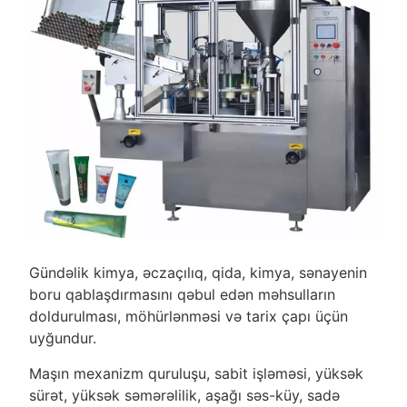
Gündəlik kimya, əczaçılıq, qida, kimya, sənayenin
boru qablaşdırmasını qəbul edən məhsulların
doldurulması, möhürlənməsi və tarix çapı üçün
uyğundur.
Maşın mexanizm quruluşu, sabit işləməsi, yüksək
sürət, yüksək səmərəlilik, aşağı səs-küy, sadə