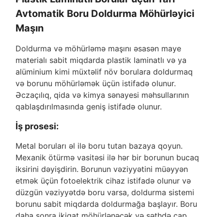
Avtomatik Boru Doldurma Möhürləyici
Maşın
Doldurma və möhürləmə maşını əsasən maye
materialı sabit miqdarda plastik laminatlı və ya
alüminium kimi müxtəlif növ borulara doldurmaq
və borunu möhürləmək üçün istifadə olunur.
Əczaçılıq, qida və kimya sənayesi məhsullarının
qablaşdırılmasında geniş istifadə olunur.
İş prosesi:
Metal boruları əl ilə boru tutan bazaya qoyun.
Mexanik ötürmə vasitəsi ilə hər bir borunun bucaq
iksirini dəyişdirin. Borunun vəziyyətini müəyyən
etmək üçün fotoelektrik cihaz istifadə olunur və
düzgün vəziyyətdə boru varsa, doldurma sistemi
borunu sabit miqdarda doldurmağa başlayır. Boru
daha sonra ikiqat möhürlənəcək və səthdə çap