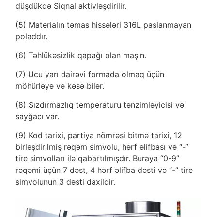
düşdükdə Siqnal aktivləşdirilir.
(5) Materialın təmas hissələri 316L paslanmayan
poladdır.
(6) Təhlükəsizlik qapağı olan maşın.
(7) Ucu yarı dairəvi formada olmaq üçün
möhürləyə və kəsə bilər.
(8) Sızdırmazlıq temperaturu tənzimləyicisi və
sayğacı var.
(9) Kod tarixi, partiya nömrəsi bitmə tarixi, 12
birləşdirilmiş rəqəm simvolu, hərf əlifbası və “-”
tire simvolları ilə qabartılmışdır. Buraya “0-9”
rəqəmi üçün 7 dəst, 4 hərf əlifba dəsti və “-” tire
simvolunun 3 dəsti daxildir.