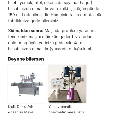
bileti, yemək, otel, ölkənizdə səyahət haqqı)
hesabınızda olmalıdır və texniki işçi üçün gündə
150 usd ödənilməlidir. Həmçinin təlim etmək üçün
fabrikimizə gedə bilərsiniz.
Xidmətdən sonra:
Maşında problem yaranarsa,
texnikimiz maşını mümkün qədər tez aradan
qaldırmaq üçün yerinizə gedəcək. Xərc
hesabınızda olmalıdır (yuxarıda olduğu kimi).
Bəyənə bilərsən
Kiçik Dozlu Ətir
Yarı avtomatik
Əczaçılıq Maye
pnevmatik masa üstü