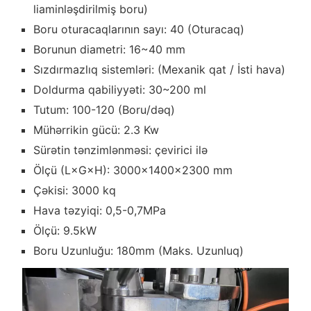
liaminləşdirilmiş boru)
Boru oturacaqlarının sayı: 40 (Oturacaq)
Borunun diametri: 16~40 mm
Sızdırmazlıq sistemləri: (Mexanik qat / İsti hava)
Doldurma qabiliyyəti: 30~200 ml
Tutum: 100-120 (Boru/dəq)
Mühərrikin gücü: 2.3 Kw
Sürətin tənzimlənməsi: çevirici ilə
Ölçü (L×G×H): 3000×1400×2300 mm
Çəkisi: 3000 kq
Hava təzyiqi: 0,5-0,7MPa
Ölçü: 9.5kW
Boru Uzunluğu: 180mm (Maks. Uzunluq)