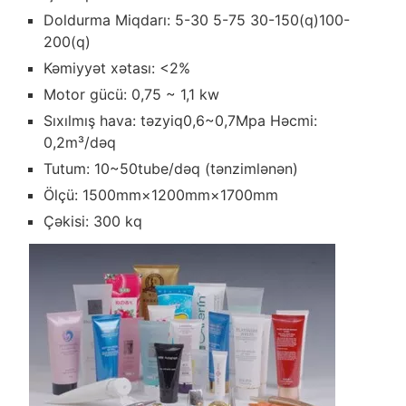
Doldurma Miqdarı: 5-30 5-75 30-150(q)100-
200(q)
Kəmiyyət xətası: <2%
Motor gücü: 0,75 ~ 1,1 kw
Sıxılmış hava: təzyiq0,6~0,7Mpa Həcmi:
0,2m³/dəq
Tutum: 10~50tube/dəq (tənzimlənən)
Ölçü: 1500mm×1200mm×1700mm
Çəkisi: 300 kq