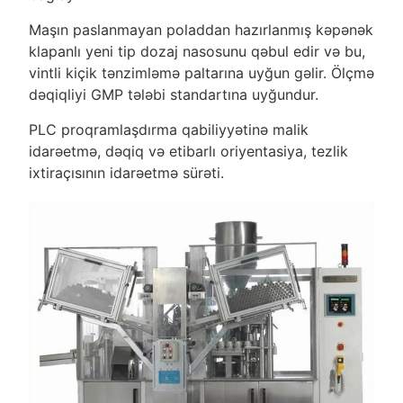
Maşın paslanmayan poladdan hazırlanmış kəpənək
klapanlı yeni tip dozaj nasosunu qəbul edir və bu,
vintli kiçik tənzimləmə paltarına uyğun gəlir. Ölçmə
dəqiqliyi GMP tələbi standartına uyğundur.
PLC proqramlaşdırma qabiliyyətinə malik
idarəetmə, dəqiq və etibarlı oriyentasiya, tezlik
ixtiraçısının idarəetmə sürəti.