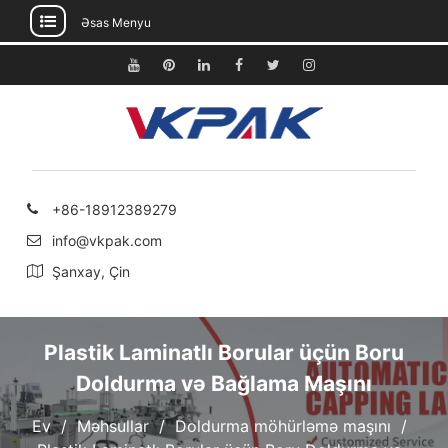
Əsas Menyu
Məzmuna
keçin
Youtube
Pinterest
Linkedin
Facebook
Twitter
Instagram
+86-18912389279
info@vkpak.com
Şanxay, Çin
Plastik Laminatlı Borular üçün Boru
Doldurma və Bağlama Maşını
Ev
Məhsullar
Doldurma möhürləmə maşını