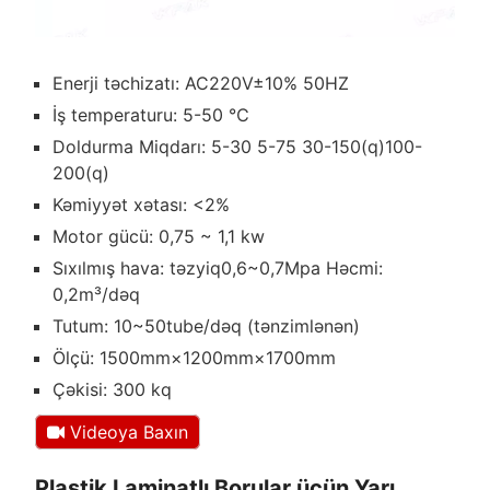
Enerji təchizatı: AC220V±10% 50HZ
İş temperaturu: 5-50 ℃
Doldurma Miqdarı: 5-30 5-75 30-150(q)100-
200(q)
Kəmiyyət xətası: <2%
Motor gücü: 0,75 ~ 1,1 kw
Sıxılmış hava: təzyiq0,6~0,7Mpa Həcmi:
0,2m³/dəq
Tutum: 10~50tube/dəq (tənzimlənən)
Ölçü: 1500mm×1200mm×1700mm
Çəkisi: 300 kq
Videoya Baxın
Plastik Laminatlı Borular üçün Yarı