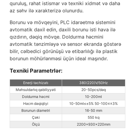
quruluş, rahat istismar və texniki xidmət və daha
az səhv ilə xarakterizə olunurdu.
Borunu və mövqeyini, PLC idarəetmə sistemini
avtomatik daxil edin, daxili borunu isti hava ilə
qızdırın, dəqiq mövqe. Doldurma həcmini
avtomatik tənzimləyə və sensor ekranda göstərə
bilir, cəlbedici görünüşü və etibarlılığı ilə plastik
borunun möhürlənməsi üçün ideal maşındır.
Texniki Parametrlər:
Enerji təchizatı
380(220)V/50Hz
Məhsuldarlıq qabiliyyəti
20-50pcs/dəq
Doldurma həcmi
10-200ml
Həcm dəqiqliyi
10-50ml≤±5% 50-100≤±3%
Borunun diametri
16-50 mm
Çəki
550 kq
Ölçü
2200x930x220mm