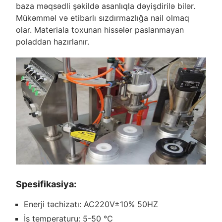
baza məqsədli şəkildə asanlıqla dəyişdirilə bilər.
Mükəmməl və etibarlı sızdırmazlığa nail olmaq
olar. Materiala toxunan hissələr paslanmayan
poladdan hazırlanır.
Spesifikasiya:
Enerji təchizatı: AC220V±10% 50HZ
İş temperaturu: 5-50 ℃