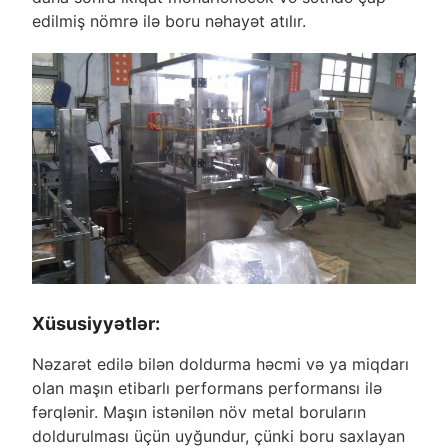
edilmiş nömrə ilə boru nəhayət atılır.
Xüsusiyyətlər:
Nəzarət edilə bilən doldurma həcmi və ya miqdarı
olan maşın etibarlı performans performansı ilə
fərqlənir. Maşın istənilən növ metal boruların
doldurulması üçün uyğundur, çünki boru saxlayan