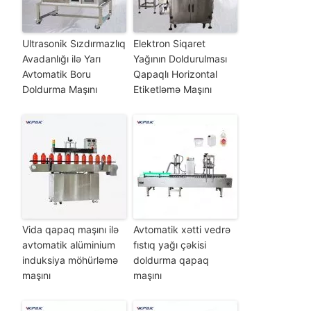
Ultrasonik Sızdırmazlıq
Elektron Siqaret
Avadanlığı ilə Yarı
Yağının Doldurulması
Avtomatik Boru
Qapaqlı Horizontal
Doldurma Maşını
Etiketləmə Maşını
Vida qapaq maşını ilə
Avtomatik xətti vedrə
avtomatik alüminium
fıstıq yağı çəkisi
induksiya möhürləmə
doldurma qapaq
maşını
maşını