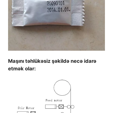
Maşını təhlükəsiz şəkildə necə idarə
etmək olar: