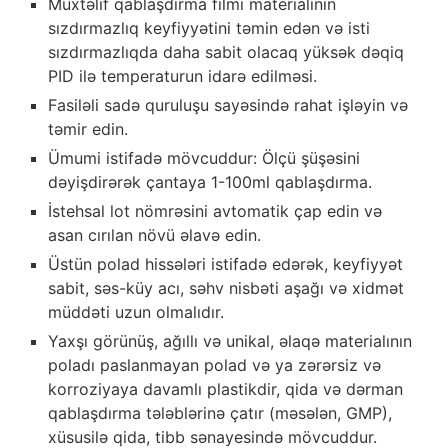
Müxtəlif qablaşdırma filmi materialının
sızdırmazlıq keyfiyyətini təmin edən və isti
sızdırmazlıqda daha sabit olacaq yüksək dəqiq
PID ilə temperaturun idarə edilməsi.
Fasiləli sadə quruluşu sayəsində rahat işləyin və
təmir edin.
Ümumi istifadə mövcuddur: Ölçü şüşəsini
dəyişdirərək çantaya 1-100ml qablaşdırma.
İstehsal lot nömrəsini avtomatik çap edin və
asan cırılan növü əlavə edin.
Üstün polad hissələri istifadə edərək, keyfiyyət
sabit, səs-küy acı, səhv nisbəti aşağı və xidmət
müddəti uzun olmalıdır.
Yaxşı görünüş, ağıllı və unikal, əlaqə materialının
poladı paslanmayan polad və ya zərərsiz və
korroziyaya davamlı plastikdir, qida və dərman
qablaşdırma tələblərinə çatır (məsələn, GMP),
xüsusilə qida, tibb sənayesində mövcuddur.