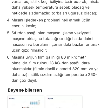
varsa, bu, istilik keçiriciliyinə təsir edərək, misdə
daha yüksək temperatura səbəb olacaq və
nəticədə sızdırmazlıq torbaları uğursuz olacaq;
Maşını işlədərkən problemi həll etmək üçün
enerjini kəsin;
Sıfırdan aşağı olan maşının işləmə vəziyyəti,
maşının birləşmə tutacağı sındığı halda daimi
nasosun və boruların içərisindəki buzları əritmək
üçün qızdırılmalıdır;
Maşına uyğun film qalınlığı 80 mikrometr
olmalıdır. film rulonu 18 KG-dan aşağı idarə
olunmalıdır (filmin daxili diametri 320 mm və ya
daha az); İstilik sızdırmazlığı temperaturu 260-
dan çox deyil.
Bəyənə bilərsən