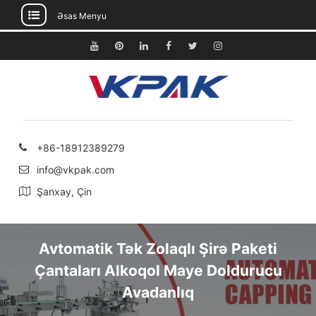
Əsas Menyu
Məzmuna
keçin
Youtube
Pinterest
Linkedin
Facebook
Twitter
Instagram
+86-18912389279
info@vkpak.com
Şanxay, Çin
Avtomatik Tək Zolaqlı Şirə Paketi
Çantaları Alkoqol Maye Doldurucu
Avadanlıq