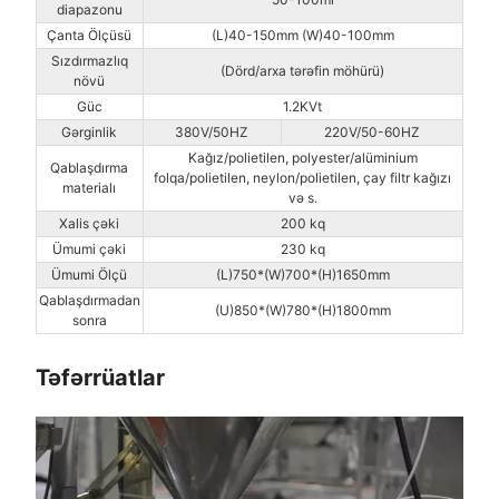
diapazonu
Çanta Ölçüsü
(L)40-150mm (W)40-100mm
Sızdırmazlıq
(Dörd/arxa tərəfin möhürü)
növü
Güc
1.2KVt
Gərginlik
380V/50HZ
220V/50-60HZ
Kağız/polietilen, polyester/alüminium
Qablaşdırma
folqa/polietilen, neylon/polietilen, çay filtr kağızı
materialı
və s.
Xalis çəki
200 kq
Ümumi çəki
230 kq
Ümumi Ölçü
(L)750*(W)700*(H)1650mm
Qablaşdırmadan
(U)850*(W)780*(H)1800mm
sonra
Təfərrüatlar