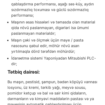
qablaşdırma performansı, aşağı səs-küy, aydın
sızdırmazlıq toxuması və güclü sızdırmazlıq
performansı;
Maşının əsas hissələri və təmasda olan material
qida növü paslanmayan, digərləri isə ümumi
paslanmayan materialdır;
Maşın çəki və ölçmək üçün maye / pasta
nasosunu qəbul edir, möhür növü asan
yırtılmaqla dörd tərəfdən möhürdür;
İdarəetmə sistemi Yaponiyadan Mitsubishi PLC-
dir;
Tətbiq dairəsi:
Bu maşın, pestisid, şampun, bədən köpüyü vannası
losyonu, üz kremi, tərkib yağı, meyvə sousu,
pomidor ketçup və bal və sair kimi qidaların,
dərmanların və kimyəvi maddələrin pastası və ya
mayesinin avtomatik qablaşdırılması üçün