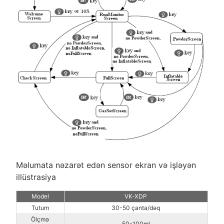
Məlumata nəzarət edən sensor ekran və işləyən
illüstrasiya
Model
VK-XDP
Tutum
30-50 çanta/dəq
Ölçmə
50-100ml