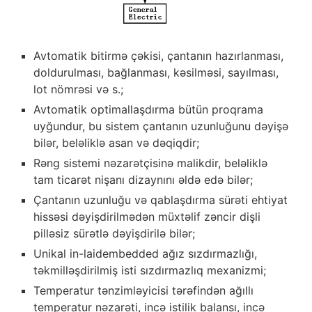
Avtomatik bitirmə çəkisi, çantanın hazırlanması,
doldurulması, bağlanması, kəsilməsi, sayılması,
lot nömrəsi və s.;
Avtomatik optimallaşdırma bütün proqrama
uyğundur, bu sistem çantanın uzunluğunu dəyişə
bilər, beləliklə asan və dəqiqdir;
Rəng sistemi nəzarətçisinə malikdir, beləliklə
tam ticarət nişanı dizaynını əldə edə bilər;
Çantanın uzunluğu və qablaşdırma sürəti ehtiyat
hissəsi dəyişdirilmədən müxtəlif zəncir dişli
pilləsiz sürətlə dəyişdirilə bilər;
Unikal in-laidembedded ağız sızdırmazlığı,
təkmilləşdirilmiş isti sızdırmazlıq mexanizmi;
Temperatur tənzimləyicisi tərəfindən ağıllı
temperatur nəzarəti, incə istilik balansı, incə