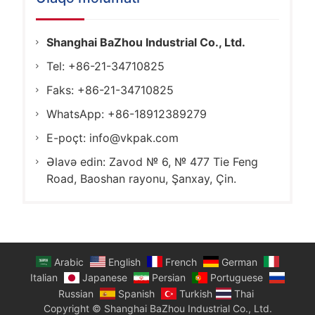
Shanghai BaZhou Industrial Co., Ltd.
Tel: +86-21-34710825
Faks: +86-21-34710825
WhatsApp: +86-18912389279
E-poçt:
info@vkpak.com
Əlavə edin: Zavod № 6, № 477 Tie Feng
Road, Baoshan rayonu, Şanxay, Çin.
Arabic
English
French
German
Italian
Japanese
Persian
Portuguese
Russian
Spanish
Turkish
Thai
Copyright © Shanghai BaZhou Industrial Co., Ltd.