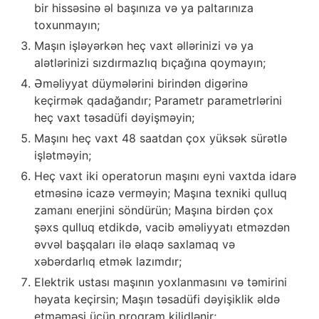
bir hissəsinə əl başınıza və ya paltarınıza
toxunmayın;
Maşın işləyərkən heç vaxt əllərinizi və ya
alətlərinizi sızdırmazlıq bıçağına qoymayın;
Əməliyyat düymələrini birindən digərinə
keçirmək qadağandır; Parametr parametrlərini
heç vaxt təsadüfi dəyişməyin;
Maşını heç vaxt 48 saatdan çox yüksək sürətlə
işlətməyin;
Heç vaxt iki operatorun maşını eyni vaxtda idarə
etməsinə icazə verməyin; Maşına texniki qulluq
zamanı enerjini söndürün; Maşına birdən çox
şəxs qulluq etdikdə, vacib əməliyyatı etməzdən
əvvəl başqaları ilə əlaqə saxlamaq və
xəbərdarlıq etmək lazımdır;
Elektrik ustası maşının yoxlanmasını və təmirini
həyata keçirsin; Maşın təsadüfi dəyişiklik əldə
etməməsi üçün proqram kilidlənir;