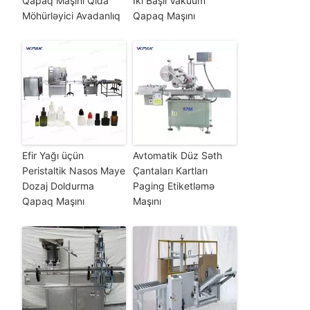
Qapaq Maşını Qida
İki Başlı Vakuum
Möhürləyici Avadanlıq
Qapaq Maşını
Efir Yağı üçün
Avtomatik Düz Səth
Peristaltik Nasos Maye
Çantaları Kartları
Dozaj Doldurma
Paging Etiketləmə
Qapaq Maşını
Maşını