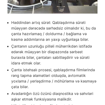
Həddindən artıq sürət: Qablaşdırma sürəti
müəyyən dərəcədə sərhədsiz olmalıdır ki, bu da
çanta hazırlamaq / doldurma / bağlama və
kəsmə addımlarına ən yaxşı uyğunlaşa bilər.
Çantanın uzunluğu pilləli mühərrikdən istifadə
edərək müəyyən bir diapazonda sərbəst
buraxıla bilər, çantaları sabitləşdirir və sürəti
idarə etmək olar.
Çanta istehsalı prosesi, qablaşdırma filmlərində
rəng tapma əlamətləri olduqda, avtomatik
yoxlama / yerləşdirmə / möhürləmə və kəsməyə
çata bilər.
Avadanlığın özü özünü diaqnostika və səhvləri
aşkar etmək funksiyasına malikdir.