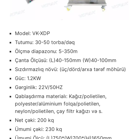
Model: VK-XDP
Tutumu: 30-50 torba/dəq
Ölçmə diapazonu: 5-350m
Çanta Ölçüsü: (L)40-150mm (W)40-100mm
Sızdırmazlıq növü: (üç/dörd/arxa tərəf möhürü)
Güc: 1.2KW
Gərginlik: 22V/50HZ
Qablaşdırma materialı: Kağız/polietilen,
polyester/alüminium folqa/polietilen,
neylon/polietilen, çay filtr kağızı və s.
Net çəki: 200 kq
Ümumi çəki: 230 kq
Ümumi Ölçü: (L)750*(W)700*(H)1650mm