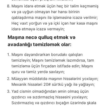
Maşını idarə etmək üçün heç bir təlim keçməmiş
və ya uyğun olmayan hər hansı birinin
qablaşdırma maşını ilə işləməsinə icazə verilmir;
Heç vaxt yorğun və ya içki içən hər kəsə maşını
idarə etməyə icazə verməyin;
Maşına necə qulluq etmək və
avadanlığı təmizləmək olar:
Maşını dayandırarkən borudakı qalıqları
təmizləyin; Maşını təmizləmək lazımdırsa, tam
təmizləmə üçün fırçadan istifadə edin; Maşını
quru və təmiz yerdə saxlayın;
Müəyyən müddətdə maşının hissələrini yoxlayın;
Mexanik hissələri 20# sürtkü yağı ilə yağlayın;
Yad cismin olmadığından əmin olmaq üçün
qızdırıcı və sızdırmazlıq hissəsini yoxlayın;
Sızdırmazlıq və qızdırıcı bıçağın üzərində şkala