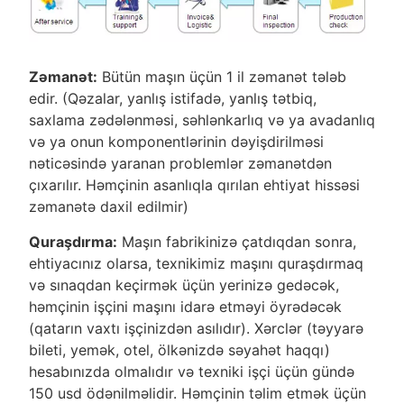
Zəmanət:
Bütün maşın üçün 1 il zəmanət tələb
edir. (Qəzalar, yanlış istifadə, yanlış tətbiq,
saxlama zədələnməsi, səhlənkarlıq və ya avadanlıq
və ya onun komponentlərinin dəyişdirilməsi
nəticəsində yaranan problemlər zəmanətdən
çıxarılır. Həmçinin asanlıqla qırılan ehtiyat hissəsi
zəmanətə daxil edilmir)
Quraşdırma:
Maşın fabrikinizə çatdıqdan sonra,
ehtiyacınız olarsa, texnikimiz maşını quraşdırmaq
və sınaqdan keçirmək üçün yerinizə gedəcək,
həmçinin işçini maşını idarə etməyi öyrədəcək
(qatarın vaxtı işçinizdən asılıdır). Xərclər (təyyarə
bileti, yemək, otel, ölkənizdə səyahət haqqı)
hesabınızda olmalıdır və texniki işçi üçün gündə
150 usd ödənilməlidir. Həmçinin təlim etmək üçün