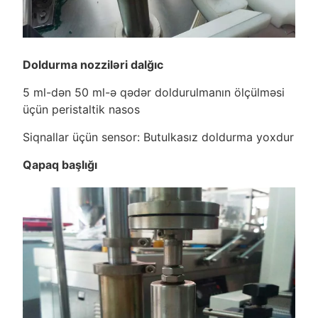
Doldurma nozziləri dalğıc
5 ml-dən 50 ml-ə qədər doldurulmanın ölçülməsi
üçün peristaltik nasos
Siqnallar üçün sensor: Butulkasız doldurma yoxdur
Qapaq başlığı