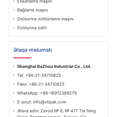
Etiketləmə maşını
Bağlama maşını
Doldurma möhürləmə maşını
Doldurma xətti
Əlaqə məlumatı
Shanghai BaZhou Industrial Co., Ltd.
Tel: +86-21-34710825
Faks: +86-21-34710825
WhatsApp: +86-18912389279
E-poçt:
info@vkpak.com
Əlavə edin: Zavod № 6, № 477 Tie Feng