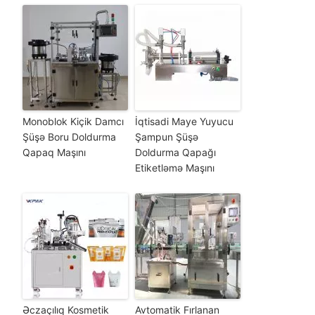
Monoblok Kiçik Damcı
İqtisadi Maye Yuyucu
Şüşə Boru Doldurma
Şampun Şüşə
Qapaq Maşını
Doldurma Qapağı
Etiketləmə Maşını
Əczaçılıq Kosmetik
Avtomatik Fırlanan