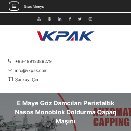
Əsas Menyu
Məzmuna
keçin
Youtube
Pinterest
Linkedin
Facebook
Twitter
Instagram
+86-18912389279
info@vkpak.com
Şanxay, Çin
E Maye Göz Damcıları Peristaltik
Nasos Monoblok Doldurma Qapaq
Maşını