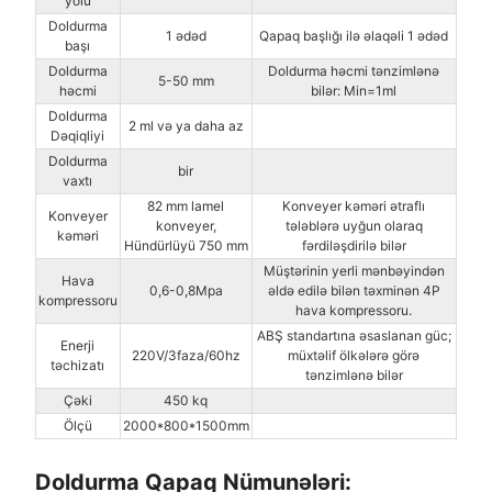
yolu
Doldurma
1 ədəd
Qapaq başlığı ilə əlaqəli 1 ədəd
başı
Doldurma
Doldurma həcmi tənzimlənə
5-50 mm
həcmi
bilər: Min=1ml
Doldurma
2 ml və ya daha az
Dəqiqliyi
Doldurma
bir
vaxtı
82 mm lamel
Konveyer kəməri ətraflı
Konveyer
konveyer,
tələblərə uyğun olaraq
kəməri
Hündürlüyü 750 mm
fərdiləşdirilə bilər
Müştərinin yerli mənbəyindən
Hava
0,6-0,8Mpa
əldə edilə bilən təxminən 4P
kompressoru
hava kompressoru.
ABŞ standartına əsaslanan güc;
Enerji
220V/3faza/60hz
müxtəlif ölkələrə görə
təchizatı
tənzimlənə bilər
Çəki
450 kq
Ölçü
2000*800*1500mm
Doldurma Qapaq Nümunələri: