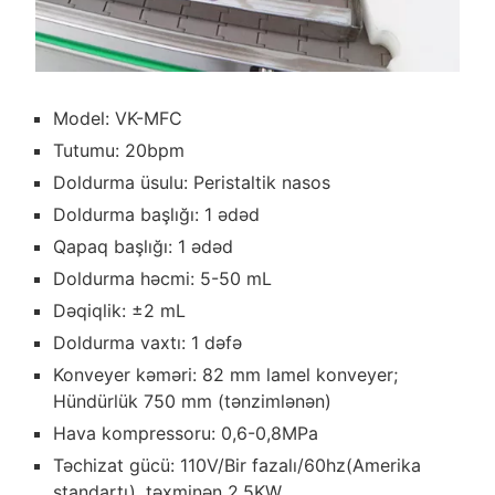
Model: VK-MFC
Tutumu: 20bpm
Doldurma üsulu: Peristaltik nasos
Doldurma başlığı: 1 ədəd
Qapaq başlığı: 1 ədəd
Doldurma həcmi: 5-50 mL
Dəqiqlik: ±2 mL
Doldurma vaxtı: 1 dəfə
Konveyer kəməri: 82 mm lamel konveyer;
Hündürlük 750 mm (tənzimlənən)
Hava kompressoru: 0,6-0,8MPa
Təchizat gücü: 110V/Bir fazalı/60hz(Amerika
standartı), təxminən 2.5KW