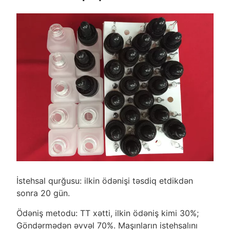
İstehsal qurğusu: ilkin ödənişi təsdiq etdikdən
sonra 20 gün.
Ödəniş metodu: TT xətti, ilkin ödəniş kimi 30%;
Göndərmədən əvvəl 70%. Maşınların istehsalını