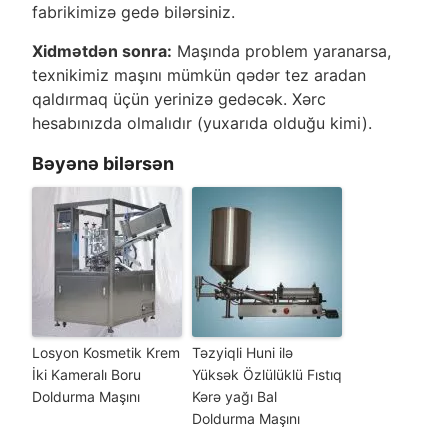
fabrikimizə gedə bilərsiniz.
Xidmətdən sonra:
Maşında problem yaranarsa,
texnikimiz maşını mümkün qədər tez aradan
qaldırmaq üçün yerinizə gedəcək. Xərc
hesabınızda olmalıdır (yuxarıda olduğu kimi).
Bəyənə bilərsən
Losyon Kosmetik Krem
Təzyiqli Huni ilə
İki Kameralı Boru
Yüksək Özlülüklü Fıstıq
Doldurma Maşını
Kərə yağı Bal
Doldurma Maşını