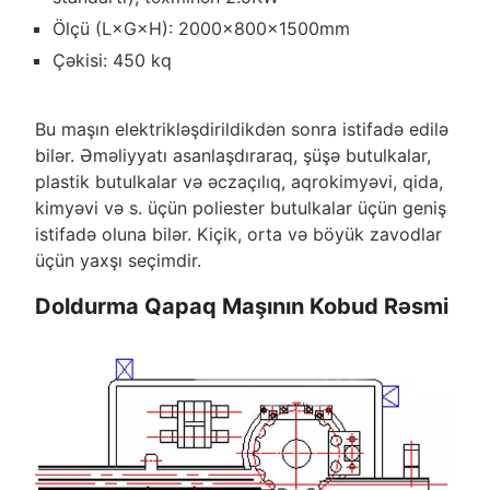
Ölçü (L×G×H): 2000×800×1500mm
Çəkisi: 450 kq
Bu maşın elektrikləşdirildikdən sonra istifadə edilə
bilər. Əməliyyatı asanlaşdıraraq, şüşə butulkalar,
plastik butulkalar və əczaçılıq, aqrokimyəvi, qida,
kimyəvi və s. üçün poliester butulkalar üçün geniş
istifadə oluna bilər. Kiçik, orta və böyük zavodlar
üçün yaxşı seçimdir.
Doldurma Qapaq Maşının Kobud Rəsmi