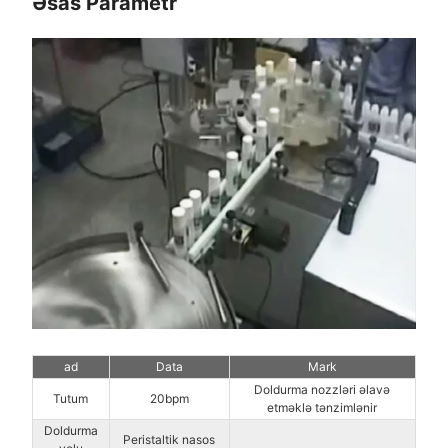
Əsas Parametr
ad
Data
Mark
Doldurma nozzləri əlavə
Tutum
20bpm
etməklə tənzimlənir
Doldurma
Peristaltik nasos