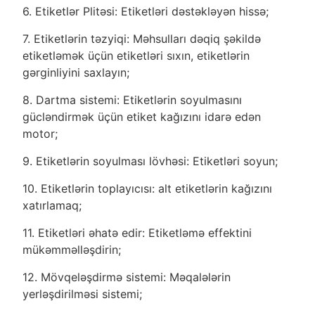
6. Etiketlər Plitəsi: Etiketləri dəstəkləyən hissə;
7. Etiketlərin təzyiqi: Məhsulları dəqiq şəkildə
etiketləmək üçün etiketləri sıxın, etiketlərin
gərginliyini saxlayın;
8. Dartma sistemi: Etiketlərin soyulmasını
gücləndirmək üçün etiket kağızını idarə edən
motor;
9. Etiketlərin soyulması lövhəsi: Etiketləri soyun;
10. Etiketlərin toplayıcısı: alt etiketlərin kağızını
xatırlamaq;
11. Etiketləri əhatə edir: Etiketləmə effektini
mükəmməlləşdirin;
12. Mövqeləşdirmə sistemi: Məqalələrin
yerləşdirilməsi sistemi;