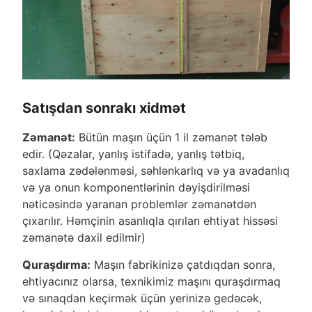
Satışdan sonrakı xidmət
Zəmanət:
Bütün maşın üçün 1 il zəmanət tələb
edir. (Qəzalar, yanlış istifadə, yanlış tətbiq,
saxlama zədələnməsi, səhlənkarlıq və ya avadanlıq
və ya onun komponentlərinin dəyişdirilməsi
nəticəsində yaranan problemlər zəmanətdən
çıxarılır. Həmçinin asanlıqla qırılan ehtiyat hissəsi
zəmanətə daxil edilmir)
Quraşdırma:
Maşın fabrikinizə çatdıqdan sonra,
ehtiyacınız olarsa, texnikimiz maşını quraşdırmaq
və sınaqdan keçirmək üçün yerinizə gedəcək,