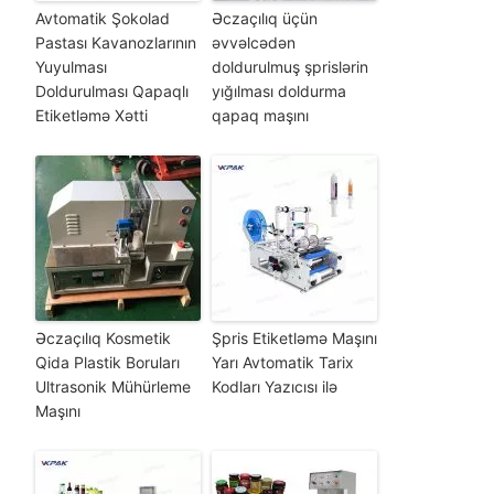
Avtomatik Şokolad
Əczaçılıq üçün
Pastası Kavanozlarının
əvvəlcədən
Yuyulması
doldurulmuş şprislərin
Doldurulması Qapaqlı
yığılması doldurma
Etiketləmə Xətti
qapaq maşını
Əczaçılıq Kosmetik
Şpris Etiketləmə Maşını
Qida Plastik Boruları
Yarı Avtomatik Tarix
Ultrasonik Mühürleme
Kodları Yazıcısı ilə
Maşını