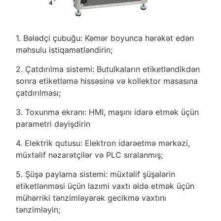
1. Bələdçi çubuğu: Kəmər boyunca hərəkət edən
məhsulu istiqamətləndirin;
2. Çatdırılma sistemi: Butulkaların etiketləndikdən
sonra etiketləmə hissəsinə və kollektor masasına
çatdırılması;
3. Toxunma ekranı: HMI, maşını idarə etmək üçün
parametri dəyişdirin
4. Elektrik qutusu: Elektron idarəetmə mərkəzi,
müxtəlif nəzarətçilər və PLC sıralanmış;
5. Şüşə paylama sistemi: müxtəlif şüşələrin
etiketlənməsi üçün lazımi vaxtı əldə etmək üçün
mühərriki tənzimləyərək gecikmə vaxtını
tənzimləyin;