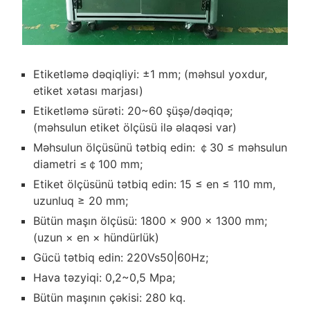
Etiketləmə dəqiqliyi: ±1 mm; (məhsul yoxdur,
etiket xətası marjası)
Etiketləmə sürəti: 20~60 şüşə/dəqiqə;
(məhsulun etiket ölçüsü ilə əlaqəsi var)
Məhsulun ölçüsünü tətbiq edin: ￠30 ≤ məhsulun
diametri ≤￠100 mm;
Etiket ölçüsünü tətbiq edin: 15 ≤ en ≤ 110 mm,
uzunluq ≥ 20 mm;
Bütün maşın ölçüsü: 1800 × 900 × 1300 mm;
(uzun × en × hündürlük)
Gücü tətbiq edin: 220Vs50|60Hz;
Hava təzyiqi: 0,2~0,5 Mpa;
Bütün maşının çəkisi: 280 kq.