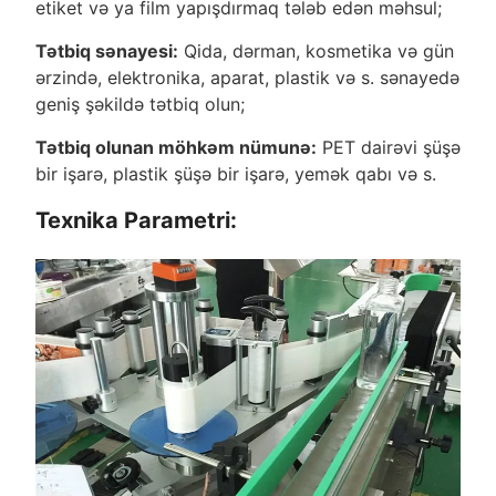
etiket və ya film yapışdırmaq tələb edən məhsul;
Tətbiq sənayesi:
Qida, dərman, kosmetika və gün
ərzində, elektronika, aparat, plastik və s. sənayedə
geniş şəkildə tətbiq olun;
Tətbiq olunan möhkəm nümunə:
PET dairəvi şüşə
bir işarə, plastik şüşə bir işarə, yemək qabı və s.
Texnika Parametri: