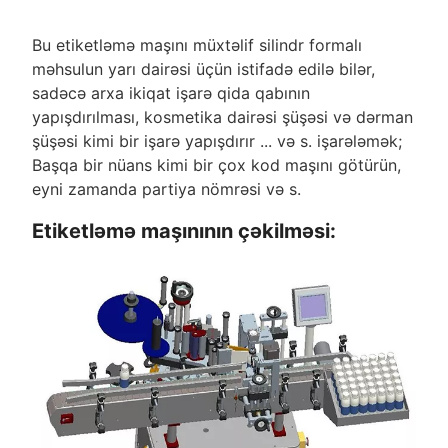
Bu etiketləmə maşını müxtəlif silindr formalı
məhsulun yarı dairəsi üçün istifadə edilə bilər,
sadəcə arxa ikiqat işarə qida qabının
yapışdırılması, kosmetika dairəsi şüşəsi və dərman
şüşəsi kimi bir işarə yapışdırır ... və s. işarələmək;
Başqa bir nüans kimi bir çox kod maşını götürün,
eyni zamanda partiya nömrəsi və s.
Etiketləmə maşınının çəkilməsi: