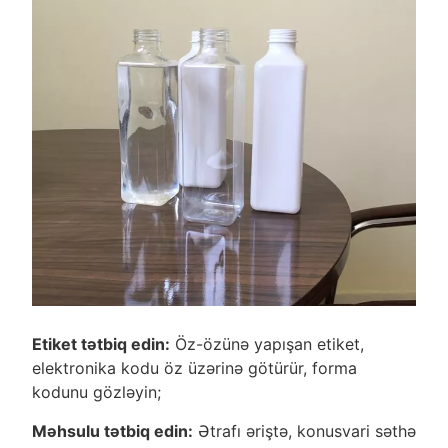
Etiket tətbiq edin:
Öz-özünə yapışan etiket,
elektronika kodu öz üzərinə götürür, forma
kodunu gözləyin;
Məhsulu tətbiq edin:
Ətrafı əriştə, konusvari səthə