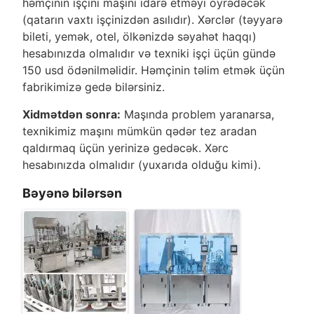
həmçinin işçini maşını idarə etməyi öyrədəcək
(qatarın vaxtı işçinizdən asılıdır). Xərclər (təyyarə
bileti, yemək, otel, ölkənizdə səyahət haqqı)
hesabınızda olmalıdır və texniki işçi üçün gündə
150 usd ödənilməlidir. Həmçinin təlim etmək üçün
fabrikimizə gedə bilərsiniz.
Xidmətdən sonra:
Maşında problem yaranarsa,
texnikimiz maşını mümkün qədər tez aradan
qaldırmaq üçün yerinizə gedəcək. Xərc
hesabınızda olmalıdır (yuxarıda olduğu kimi).
Bəyənə bilərsən