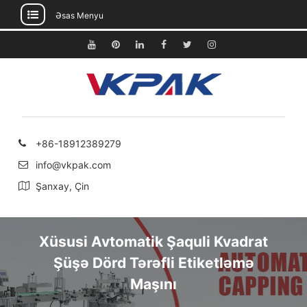
Əsas Menyu
Məzmuna
keçin
Youtube
Pinterest
Linkedin
Facebook
Twitter
Instagram
+86-18912389279
info@vkpak.com
Şanxay, Çin
Xüsusi Avtomatik Şaquli Kvadrat
Şüşə Dörd Tərəfli Etiketləmə
Maşını