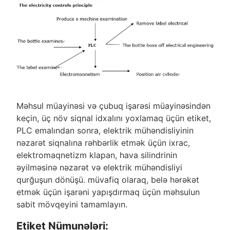
Məhsul müayinəsi və çubuq işarəsi müayinəsindən
keçin, üç növ siqnal idxalını yoxlamaq üçün etiket,
PLC emalından sonra, elektrik mühəndisliyinin
nəzarət siqnalına rəhbərlik etmək üçün ixrac,
elektromaqnetizm klapan, hava silindrinin
əyilməsinə nəzarət və elektrik mühəndisliyi
qurğuşun dönüşü. müvafiq olaraq, belə hərəkət
etmək üçün işarəni yapışdırmaq üçün məhsulun
sabit mövqeyini tamamlayın.
Etiket Nümunələri: