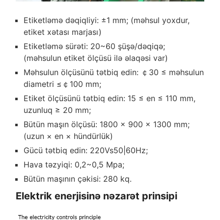
Etiketləmə dəqiqliyi: ±1 mm; (məhsul yoxdur,
etiket xətası marjası)
Etiketləmə sürəti: 20~60 şüşə/dəqiqə;
(məhsulun etiket ölçüsü ilə əlaqəsi var)
Məhsulun ölçüsünü tətbiq edin: ￠30 ≤ məhsulun
diametri ≤￠100 mm;
Etiket ölçüsünü tətbiq edin: 15 ≤ en ≤ 110 mm,
uzunluq ≥ 20 mm;
Bütün maşın ölçüsü: 1800 × 900 × 1300 mm;
(uzun × en × hündürlük)
Gücü tətbiq edin: 220Vs50|60Hz;
Hava təzyiqi: 0,2~0,5 Mpa;
Bütün maşının çəkisi: 280 kq.
Elektrik enerjisinə nəzarət prinsipi