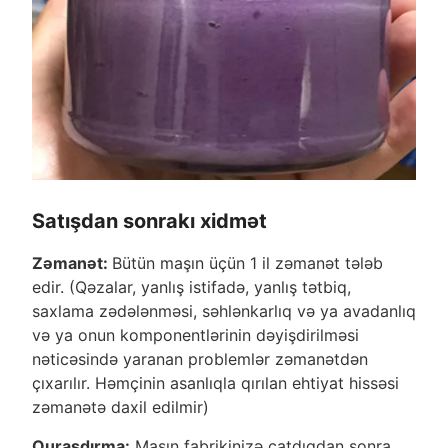
Satışdan sonrakı xidmət
Zəmanət:
Bütün maşın üçün 1 il zəmanət tələb
edir. (Qəzalar, yanlış istifadə, yanlış tətbiq,
saxlama zədələnməsi, səhlənkarlıq və ya avadanlıq
və ya onun komponentlərinin dəyişdirilməsi
nəticəsində yaranan problemlər zəmanətdən
çıxarılır. Həmçinin asanlıqla qırılan ehtiyat hissəsi
zəmanətə daxil edilmir)
Quraşdırma:
Maşın fabrikinizə çatdıqdan sonra,