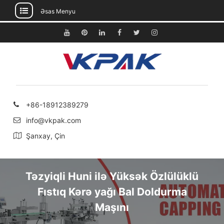
Əsas Menyu
Məzmuna
keçin
Youtube
Pinterest
Linkedin
Facebook
Twitter
Instagram
+86-18912389279
info@vkpak.com
Şanxay, Çin
Təzyiqli Huni ilə Yüksək Özlülüklü
Fıstıq Kərə yağı Bal Doldurma
Maşını