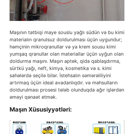
Maşının tətbiqi maye souslu yağlı südün və bu kimi
materialın qranulsuz doldurulması üçün uygundur;
həmçinin mikroqranullar və ya krem sousu kimi
yumşaq qranullar olan materiallar üçün uyğun olan
doldurma maşını. Maşın aptek, qida qablaşdırma,
sürtkü yağı, neft, kimya, kosmetika və s. kimi
sahələrdə seçilə bilər. İstehsalın səmərəliliyini
artırmaq üçün ideal avadanlıqdır. və məhsulların
doldurulması prosesi tələb olunduqda ağır işlərdən
əməyi qənaət etmək.
Maşın Xüsusiyyətləri: