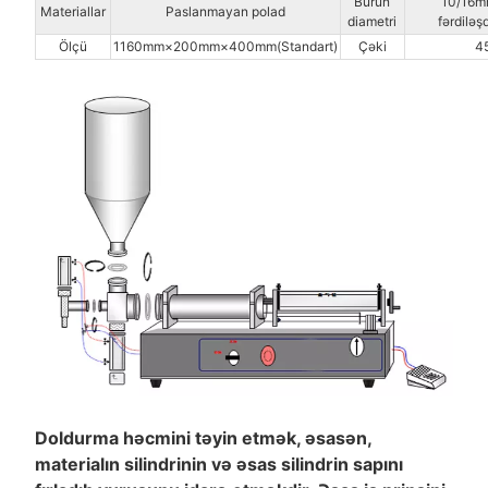
Burun
10/16m
Materiallar
Paslanmayan polad
diametri
fərdiləşd
Ölçü
1160mm×200mm×400mm(Standart)
Çəki
4
Doldurma həcmini təyin etmək, əsasən,
materialın silindrinin və əsas silindrin sapını