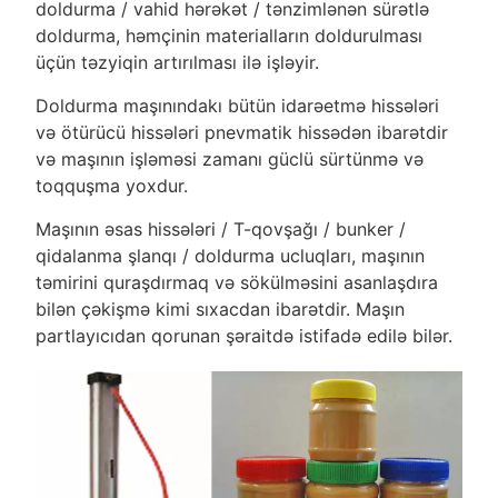
doldurma / vahid hərəkət / tənzimlənən sürətlə
doldurma, həmçinin materialların doldurulması
üçün təzyiqin artırılması ilə işləyir.
Doldurma maşınındakı bütün idarəetmə hissələri
və ötürücü hissələri pnevmatik hissədən ibarətdir
və maşının işləməsi zamanı güclü sürtünmə və
toqquşma yoxdur.
Maşının əsas hissələri / T-qovşağı / bunker /
qidalanma şlanqı / doldurma ucluqları, maşının
təmirini quraşdırmaq və sökülməsini asanlaşdıra
bilən çəkişmə kimi sıxacdan ibarətdir. Maşın
partlayıcıdan qorunan şəraitdə istifadə edilə bilər.