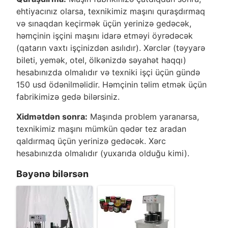
ehtiyacınız olarsa, texnikimiz maşını quraşdırmaq
və sınaqdan keçirmək üçün yerinizə gedəcək,
həmçinin işçini maşını idarə etməyi öyrədəcək
(qatarın vaxtı işçinizdən asılıdır). Xərclər (təyyarə
bileti, yemək, otel, ölkənizdə səyahət haqqı)
hesabınızda olmalıdır və texniki işçi üçün gündə
150 usd ödənilməlidir. Həmçinin təlim etmək üçün
fabrikimizə gedə bilərsiniz.
Xidmətdən sonra:
Maşında problem yaranarsa,
texnikimiz maşını mümkün qədər tez aradan
qaldırmaq üçün yerinizə gedəcək. Xərc
hesabınızda olmalıdır (yuxarıda olduğu kimi).
Bəyənə bilərsən