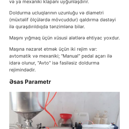
və ya mexaniki klapanı uyğunlaşdırır.
Doldurma ucluqlarının uzunluğu və diametri
(müxtəlif ölçülərdə mövcuddur) qaldırma dəstəyi
ilə quraşdırıldıqda tənzimlənə bilər.
Maşını yığmaq üçün xüsusi alətlərə ehtiyac yoxdur.
Maşına nəzarət etmək üçün iki rejim var:
avtomatik və mexaniki; "Manual" pedal açarı ilə
idarə olunur, "Avto" isə fasiləsiz doldurma
rejimindədir.
Əsas Parametr