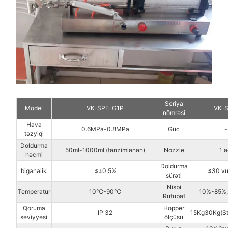
Seriya
Model
VK-SPF-G1P
VK-
nömrəsi
Hava
0.6MPa-0.8MPa
Güc
-
təzyiqi
Doldurma
50ml-1000ml (tənzimlənən)
Nozzle
1 
həcmi
Doldurma
biganəlik
≤±0,5%
≤30 vu
sürəti
Nisbi
Temperatur
10℃-90℃
10%-85%,
Rütubət
Qoruma
Hopper
IP 32
15Kg30Kg(St
səviyyəsi
ölçüsü