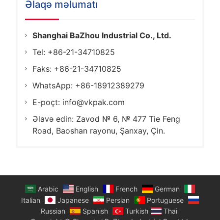
Əlaqə məlumatı
Shanghai BaZhou Industrial Co., Ltd.
Tel: +86-21-34710825
Faks: +86-21-34710825
WhatsApp: +86-18912389279
E-poçt:
info@vkpak.com
Əlavə edin: Zavod № 6, № 477 Tie Feng
Road, Baoshan rayonu, Şanxay, Çin.
Arabic
English
French
German
Italian
Japanese
Persian
Portuguese
Russian
Spanish
Turkish
Thai