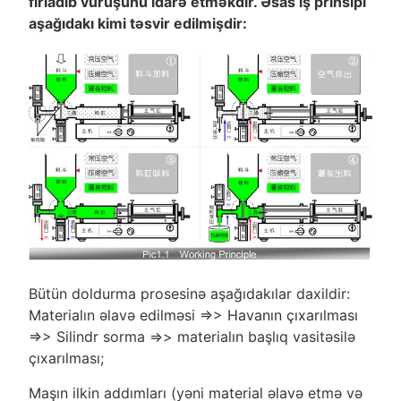
fırladıb vuruşunu idarə etməkdir. Əsas iş prinsipi
aşağıdakı kimi təsvir edilmişdir:
Bütün doldurma prosesinə aşağıdakılar daxildir:
Materialın əlavə edilməsi =>> Havanın çıxarılması
=>> Silindr sorma =>> materialın başlıq vasitəsilə
çıxarılması;
Maşın ilkin addımları (yəni material əlavə etmə və