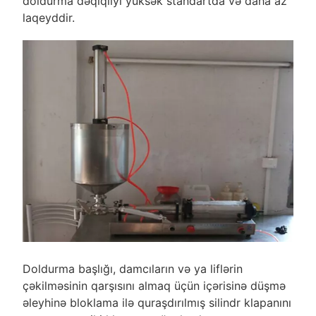
doldurma dəqiqliyi yüksək standartda və daha az
laqeyddir.
Doldurma başlığı, damcıların və ya liflərin
çəkilməsinin qarşısını almaq üçün içərisinə düşmə
əleyhinə bloklama ilə quraşdırılmış silindr klapanını