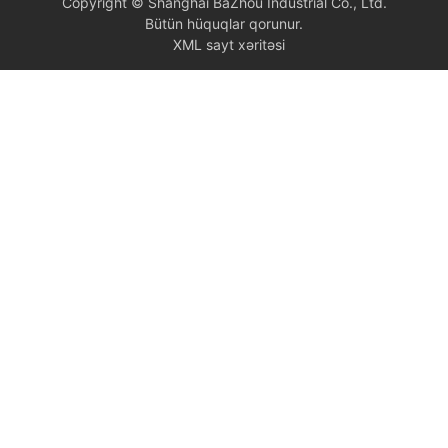
Copyright © Shanghai BaZhou Industrial Co., Ltd.
Bütün hüquqlar qorunur.
XML sayt xəritəsi