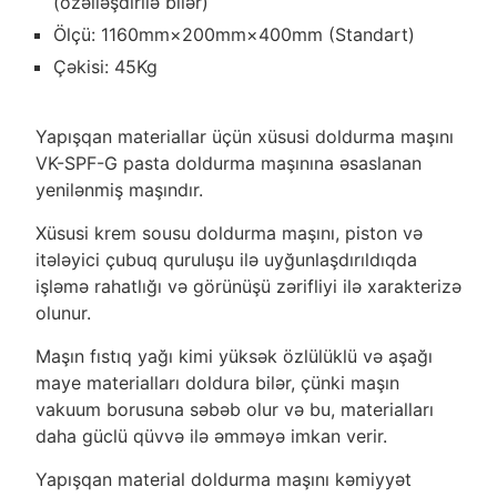
(özəlləşdirilə bilər)
Ölçü: 1160mm×200mm×400mm (Standart)
Çəkisi: 45Kg
Yapışqan materiallar üçün xüsusi doldurma maşını
VK-SPF-G pasta doldurma maşınına əsaslanan
yenilənmiş maşındır.
Xüsusi krem sousu doldurma maşını, piston və
itələyici çubuq quruluşu ilə uyğunlaşdırıldıqda
işləmə rahatlığı və görünüşü zərifliyi ilə xarakterizə
olunur.
Maşın fıstıq yağı kimi yüksək özlülüklü və aşağı
maye materialları doldura bilər, çünki maşın
vakuum borusuna səbəb olur və bu, materialları
daha güclü qüvvə ilə əmməyə imkan verir.
Yapışqan material doldurma maşını kəmiyyət