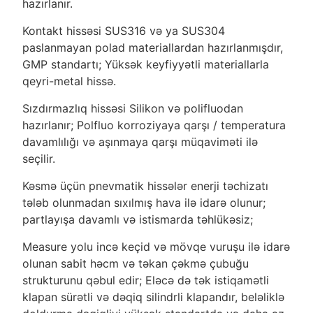
hazırlanır.
Kontakt hissəsi SUS316 və ya SUS304
paslanmayan polad materiallardan hazırlanmışdır,
GMP standartı; Yüksək keyfiyyətli materiallarla
qeyri-metal hissə.
Sızdırmazlıq hissəsi Silikon və polifluodan
hazırlanır; Polfluo korroziyaya qarşı / temperatura
davamlılığı və aşınmaya qarşı müqaviməti ilə
seçilir.
Kəsmə üçün pnevmatik hissələr enerji təchizatı
tələb olunmadan sıxılmış hava ilə idarə olunur;
partlayışa davamlı və istismarda təhlükəsiz;
Measure yolu incə keçid və mövqe vuruşu ilə idarə
olunan sabit həcm və təkan çəkmə çubuğu
strukturunu qəbul edir; Eləcə də tək istiqamətli
klapan sürətli və dəqiq silindrli klapandır, beləliklə