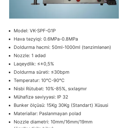
Model: VK-SPF-G1P
Hava təzyiqi: 0.6MPa-0.8MPa
Doldurma həcmi: 50ml-1000ml (tənzimlənən)
Nozzle: 1 ədəd
Laqeydlik: ≤±0,5%
Doldurma sürəti: ≤30bpm
Temperatur: 10℃-90℃
Nisbi Rütubət: 10%-85%, sıxlaşmır
Mühafizə səviyyəsi: IP 32
Bunker ölçüsü: 15Kg 30Kg (Standart) Xüsusi
Materiallar: Paslanmayan polad
Nozzle diametri: 10mm/16mm/19mm