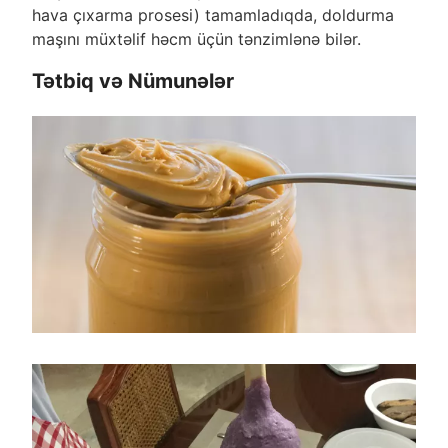
hava çıxarma prosesi) tamamladıqda, doldurma
maşını müxtəlif həcm üçün tənzimlənə bilər.
Tətbiq və Nümunələr