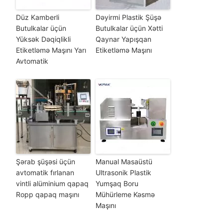
Düz Kamberli
Dəyirmi Plastik Şüşə
Butulkalar üçün
Butulkalar üçün Xətti
Yüksək Dəqiqlikli
Qaynar Yapışqan
Etiketləmə Maşını Yarı
Etiketləmə Maşını
Avtomatik
Şərab şüşəsi üçün
Manual Masaüstü
avtomatik fırlanan
Ultrasonik Plastik
vintli alüminium qapaq
Yumşaq Boru
Ropp qapaq maşını
Mühürleme Kəsmə
Maşını