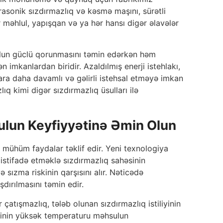
rasonik sızdırmazlıq və kəsmə maşını, sürətli
 məhlul, yapışqan və ya hər hansı digər əlavələr
sulun güclü qorunmasını təmin edərkən həm
 imkanlardan biridir. Azaldılmış enerji istehlakı,
lara daha davamlı və gəlirli istehsal etməyə imkan
ıq kimi digər sızdırmazlıq üsulları ilə
ulun Keyfiyyətinə Əmin Olun
 mühüm faydalar təklif edir. Yeni texnologiya
n istifadə etməklə sızdırmazlıq sahəsinin
 sızma riskinin qarşısını alır. Nəticədə
şdırılmasını təmin edir.
r çatışmazlıq, tələb olunan sızdırmazlıq istiliyinin
ərinin yüksək temperaturu məhsulun