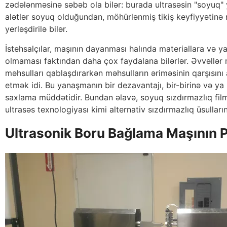
zədələnməsinə səbəb ola bilər: burada ultrasəsin "soyuq" 
alətlər soyuq olduğundan, möhürlənmiş tikiş keyfiyyətinə
yerləşdirilə bilər.
İstehsalçılar, maşının dayanması halında materiallara və ya
olmaması faktından daha çox faydalana bilərlər. Əvvəllər m
məhsulları qablaşdırarkən məhsulların əriməsinin qarşısın
etmək idi. Bu yanaşmanın bir dezavantajı, bir-birinə və 
saxlama müddətidir. Bundan əlavə, soyuq sızdırmazlıq filmi 
ultrasəs texnologiyası kimi alternativ sızdırmazlıq üsullar
Ultrasonik Boru Bağlama Maşının P