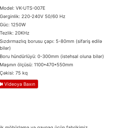
Model: VK-UTS-007E
Gərginlik: 220-240V 50/60 Hz
Güc: 1250W
Tezlik: 20KHz
Sızdırmazlıq borusu çapı: 5-80mm (sifariş edilə
bilər)
Boru hündürlüyü: 0-300mm (istehsal oluna bilər)
Maşının ölçüsü: 1100*470*550mm
Çəkisi: 75 kq
Videoya Baxın
stik möhürləmə və qaynaq üçün fabrikimiz