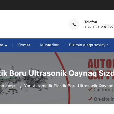
Telefon
+86-1891238927
ar
Xidmət
Müştərilər
Bizimlə əlaqə saxlayın
tik Boru Ultrasonik Qaynaq Sızd
ma maşını
Yarı Avtomatik Plastik Boru Ultrasonik Qaynaq 