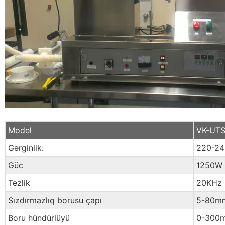
Model
VK-UT
Gərginlik:
220-24
Güc
1250W
Tezlik
20KHz
Sızdırmazlıq borusu çapı
5-80mm 
Boru hündürlüyü
0-300mm