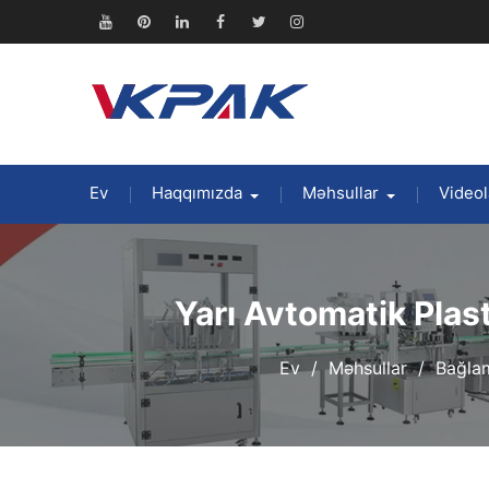
Məzmuna
keçin
Youtube
Pinterest
Linkedin
Facebook
Twitter
Instagram
Ev
Haqqımızda
Məhsullar
Videol
Yarı Avtomatik Plas
Ev
Məhsullar
Bağla