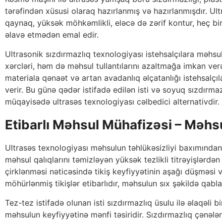
tərəfindən xüsusi olaraq hazırlanmış və hazırlanmışdır. Ult
qaynaq, yüksək möhkəmlikli, eləcə də zərif kontur, heç bir
əlavə etmədən emal edir.
Ultrasonik sızdırmazlıq texnologiyası istehsalçılara məh
xərcləri, həm də məhsul tullantılarını azaltmağa imkan verən
materiala qənaət və artan avadanlıq əlçatanlığı istehsalçı
verir. Bu günə qədər istifadə edilən isti və soyuq sızdırmazl
müqayisədə ultrasəs texnologiyası cəlbedici alternativdir.
Etibarlı Məhsul Mühafizəsi – Məhs
Ultrasəs texnologiyası məhsulun təhlükəsizliyi baxımından
məhsul qalıqlarını təmizləyən yüksək tezlikli titrəyişlərdə
çirklənməsi nəticəsində tikiş keyfiyyətinin aşağı düşməsi və
möhürlənmiş tikişlər etibarlıdır, məhsulun sıx şəkildə qabla
Tez-tez istifadə olunan isti sızdırmazlıq üsulu ilə əlaqəli bi
məhsulun keyfiyyətinə mənfi təsiridir. Sızdırmazlıq çənəl