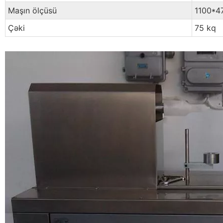
Maşın ölçüsü
1100*
Çəki
75 kq