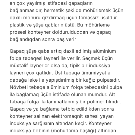
ən çox yayılmış istifadəsi qapaqların
bağlanmasıdır, hermetik şəkildə möhürləmək üçün
daxili möhürü qızdırmaq üçün təmassız üsuldur.
plastik və şüşə qabların üstü. Bu möhürləmə
prosesi konteyner doldurulduqdan və qapaq
bağlandıqdan sonra baş verir
Qapaq şüşə qaba artıq daxil edilmiş alüminium
folqa təbəqəsi layneri ilə verilir. Seçmək üçün
müxtəlif laynerlər olsa da, tipik bir induksiya
layneri çox qatlıdır. Üst təbəqə ümumiyyətlə
qapağa ləkə ilə yapışdırılmış bir kağız pulpasıdır.
Növbəti təbəqə alüminium folqa təbəqəsini pulpa
ilə bağlamaq üçün istifadə olunan mumdur. Alt
təbəqə folqa ilə laminatlanmış bir polimer filmdir.
Qapaq və ya bağlama tətbiq edildikdən sonra
konteyner salınan elektromaqnit sahəsi yayan
induksiya sarğısının altından keçir. Konteyner
induksiya bobinin (möhürləmə başlığı) altından