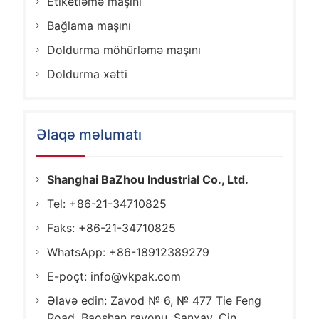
Etiketləmə maşını
Bağlama maşını
Doldurma möhürləmə maşını
Doldurma xətti
Əlaqə məlumatı
Shanghai BaZhou Industrial Co., Ltd.
Tel: +86-21-34710825
Faks: +86-21-34710825
WhatsApp: +86-18912389279
E-poçt:
info@vkpak.com
Əlavə edin: Zavod № 6, № 477 Tie Feng
Road, Baoshan rayonu, Şanxay, Çin.