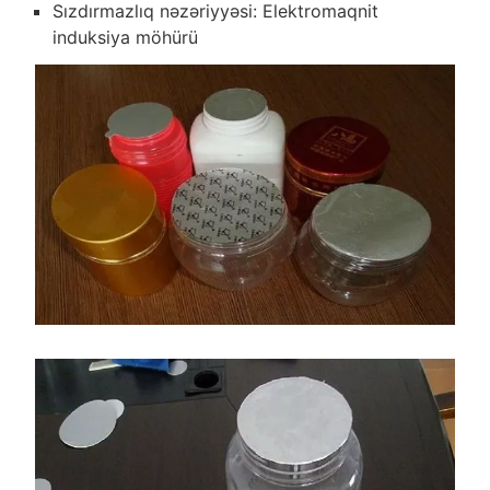
Sızdırmazlıq nəzəriyyəsi: Elektromaqnit
induksiya möhürü