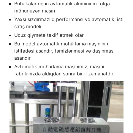
Butulkalar üçün avtomatik alüminium folqa
möhürləyən maşın
Yaxşı sızdırmazlıq performansı və avtomatik, isti
satış modeli
Ucuz qiymətə təklif etmək olar
Bu model avtomatik möhürləmə maşınının
istifadəsi asandır, təmizlənməsi və daşınması
asandır
Avtomatik möhürləmə maşınımız, maşını
fabrikinizdə aldıqdan sonra bir il zəmanətdir.