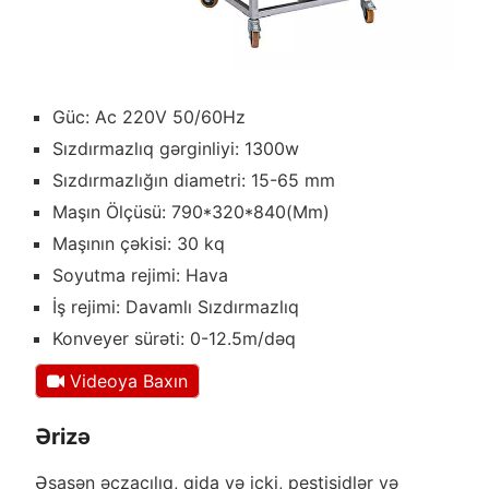
Güc: Ac 220V 50/60Hz
Sızdırmazlıq gərginliyi: 1300w
Sızdırmazlığın diametri: 15-65 mm
Maşın Ölçüsü: 790*320*840(Mm)
Maşının çəkisi: 30 kq
Soyutma rejimi: Hava
İş rejimi: Davamlı Sızdırmazlıq
Konveyer sürəti: 0-12.5m/dəq
Videoya Baxın
Ərizə
Əsasən əczaçılıq, qida və içki, pestisidlər və