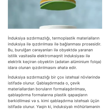
İnduksiya sızdırmazlığı, termoplastik materialların
induksiya ilə qızdırılması ilə bağlanması prosesidir.
Bu, burulğan cərəyanları ilə obyektdə yaranan
istilik vasitəsilə elektromaqnit induksiyası ilə
elektrik keçirən obyektin (adətən alüminium folqa)
idarə olunan qızdırılmasını əhatə edir.
İnduksiya sızdırmazlığı bir çox istehsal növlərində
istifadə olunur. Qablaşdırmada o, çevik
materiallardan boruların formalaşdırılması,
qablaşdırma formalarına plastik qapaqların
bərkidilməsi və s. kimi qablaşdırma istehsalı üçün
istifadə olunur. Yəqin ki, induksiyalı möhürləmənin