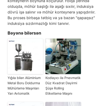
konteynerin boynuna köçürülür. Folqa yerində
olduqda, möhür başlığı ilə aşağı sıxılır, induksiya
dövrü işə salınır və möhür konteynerə yapışdırılır.
Bu proses birbaşa tətbiq və ya bəzən "qapaqsız"
induksiya sızdırmazlığı kimi tanınır.
Bəyənə bilərsən
Yığıla bilən Alüminium
Kodlayıcı ilə Pnevmatik
Metal Boru Doldurma
Düz Kvadrat Dəyirmi
Mühürləmə Maşınları
Şüşə Rolling
Yarı Avtomatik
Etiketləmə Maşını