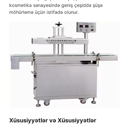
kosmetika sənayesində geniş çeşiddə şüşə
möhürləmə üçün istifadə olunur.
Xüsusiyyətlər və Xüsusiyyətlər