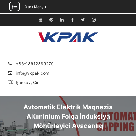
Əsas Menyu
Məzmuna
keçin
Youtube
Pinterest
Linkedin
Facebook
Twitter
Instagram
+86-18912389279
info@vkpak.com
Şanxay, Çin
Avtomatik Elektrik Maqnezis
Alüminium Folqa İnduksiya
Möhürləyici Avadanlıq