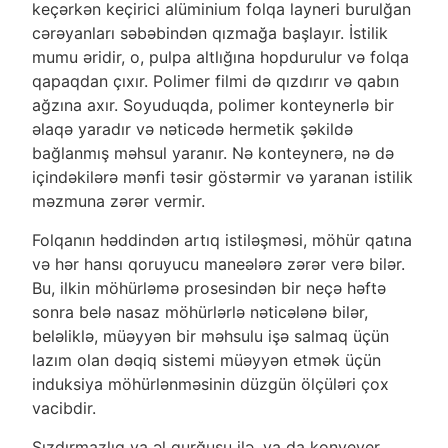
keçərkən keçirici alüminium folqa layneri burulğan
cərəyanları səbəbindən qızmağa başlayır. İstilik
mumu əridir, o, pulpa altlığına hopdurulur və folqa
qapaqdan çıxır. Polimer filmi də qızdırır və qabın
ağzına axır. Soyuduqda, polimer konteynerlə bir
əlaqə yaradır və nəticədə hermetik şəkildə
bağlanmış məhsul yaranır. Nə konteynerə, nə də
içindəkilərə mənfi təsir göstərmir və yaranan istilik
məzmuna zərər vermir.
Folqanın həddindən artıq istiləşməsi, möhür qatına
və hər hansı qoruyucu maneələrə zərər verə bilər.
Bu, ilkin möhürləmə prosesindən bir neçə həftə
sonra belə nasaz möhürlərlə nəticələnə bilər,
beləliklə, müəyyən bir məhsulu işə salmaq üçün
lazım olan dəqiq sistemi müəyyən etmək üçün
induksiya möhürlənməsinin düzgün ölçüləri çox
vacibdir.
Sızdırmazlıq ya əl qurğusu ilə, ya da konveyer