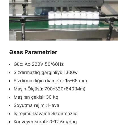
Əsas Parametrlər
Güc: Ac 220V 50/60Hz
Sızdırmazlıq gərginliyi: 1300w
Sızdırmazlığın diametri: 15-65 mm
Maşın Ölçüsü: 790*320*840(Mm)
Maşının çəkisi: 30 kq
Soyutma rejimi: Hava
İş rejimi: Davamlı Sızdırmazlıq
Konveyer sürəti: 0-12.5m/dəq