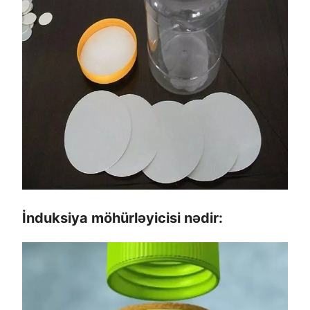
İnduksiya möhürləyicisi nədir: