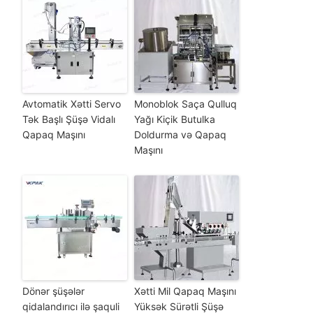
Avtomatik Xətti Servo
Monoblok Saça Qulluq
Tək Başlı Şüşə Vidalı
Yağı Kiçik Butulka
Qapaq Maşını
Doldurma və Qapaq
Maşını
Dönər şüşələr
Xətti Mil Qapaq Maşını
qidalandırıcı ilə şaquli
Yüksək Sürətli Şüşə