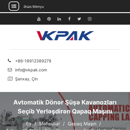
Əsas Menyu
Məzmuna
keçin
Youtube
Pinterest
Linkedin
Facebook
Twitter
Instagram
+86-18912389279
info@vkpak.com
Şanxay, Çin
Avtomatik Dönər Şüşə Kavanozları
Seçib Yerləşdirən Qapaq Maşını
Ev
Məhsullar
Qapaq Maşın