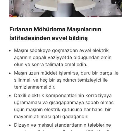
Fırlanan Möhürləmə Maşınlarının
İstifadəsindən əvvəl bildiriş
Maşını şəbəkəyə qoşmazdan əvvəl elektrik
açarının qapalı vəziyyətdə olduğundan əmin
olun və sonra təlimata əməl edin.
Maşın uzun müddət işləmirsə, quru bir parça ilə
silinməli və heç bir aşındırıcı təmizləyici ilə
təmizlənməməlidir.
Daxili elektrik komponentlərinin korroziyaya
uğramaması və qısaqapanmaya səbəb olması
üçün maşının elektrik qutusuna hər hansı bir
mayenin atılması qəti qadağandır.
Dizayn və məhsul standartlarının tələblərinə