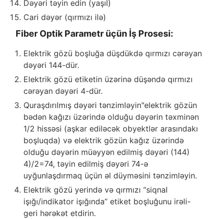
Dəyəri təyin edin (yaşıl)
Cari dəyər (qırmızı ilə)
Fiber Optik Parametr üçün İş Prosesi:
Elektrik gözü boşluğa düşdükdə qırmızı cərəyan
dəyəri 144-dür.
Elektrik gözü etiketin üzərinə düşəndə qırmızı
cərəyan dəyəri 4-dür.
Quraşdırılmış dəyəri tənzimləyin"elektrik gözün
bədən kağızı üzərində olduğu dəyərin təxminən
1/2 hissəsi (aşkar ediləcək obyektlər arasındakı
boşluqda) və elektrik gözün kağız üzərində
olduğu dəyərin müəyyən edilmiş dəyəri (144)
4)/2=74, təyin edilmiş dəyəri 74-ə
uyğunlaşdırmaq üçün əl düyməsini tənzimləyin.
Elektrik gözü yerində və qırmızı “siqnal
işığı/indikator işığında” etiket boşluğunu irəli-
geri hərəkət etdirin.