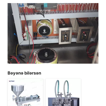
Bəyənə bilərsən