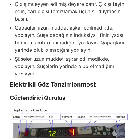
Çıxış müəyyən edilmiş dəyərə çatır. Çıxışı təyin
edin, cari çıxışı təmizləmək üçün sil düyməsini
basın.
Qapaqlar uzun müddət aşkar edilmədikdə,
yoxlayın. Şüşə qapağının induksiya lifinin yaxşı
təmin olunub-olunmadığını yoxlayın. Qapaqların
yerində olub olmadığını yoxlayın.
Şüşələr uzun müddət aşkar edilmədikdə,
yoxlayın. Şüşələrin yerində olub olmadığını
yoxlayın.
Elektrikli Göz Tənzimlənməsi:
Gücləndirici Quruluş