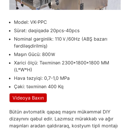
Model: VK-PPC
Sürət: dəqiqədə 20pcs-40pcs
Nominal gərginlik: 110Ｖ/60Hz (ABŞ bazarı
fərdiləşdirilmiş)
Maşın Gücü: 800Ｗ
Xarici ölçü: Təxminən 2300*1800*1800 MM
(L*W*H)
Hava təzyiqi: 0,7-1,0 MPa
Çəki: təxminən 400 Kq
Videoya Baxın
Bütün avtomatik qapaq maşını mükəmməl DIY
dizaynını qəbul edir. Lazımsız mürəkkəb və ağır
maşınları aradan qaldıraraq, kostyum tipli montajı