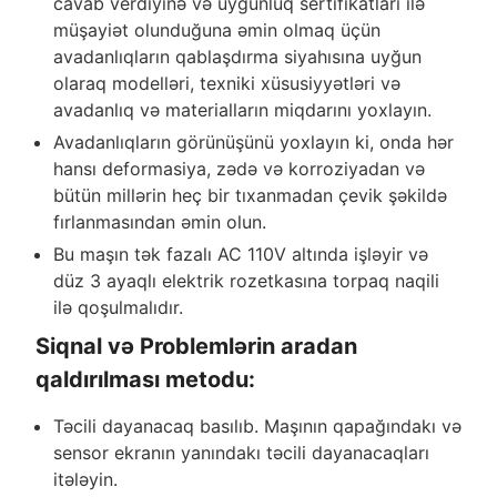
cavab verdiyinə və uyğunluq sertifikatları ilə
müşayiət olunduğuna əmin olmaq üçün
avadanlıqların qablaşdırma siyahısına uyğun
olaraq modelləri, texniki xüsusiyyətləri və
avadanlıq və materialların miqdarını yoxlayın.
Avadanlıqların görünüşünü yoxlayın ki, onda hər
hansı deformasiya, zədə və korroziyadan və
bütün millərin heç bir tıxanmadan çevik şəkildə
fırlanmasından əmin olun.
Bu maşın tək fazalı AC 110V altında işləyir və
düz 3 ayaqlı elektrik rozetkasına torpaq naqili
ilə qoşulmalıdır.
Siqnal və Problemlərin aradan
qaldırılması metodu:
Təcili dayanacaq basılıb. Maşının qapağındakı və
sensor ekranın yanındakı təcili dayanacaqları
itələyin.