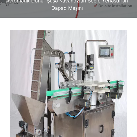
Avtomatik Dönər Şüşə Kavanozları Seçib Yerləşdirən
Qapaq Maşını