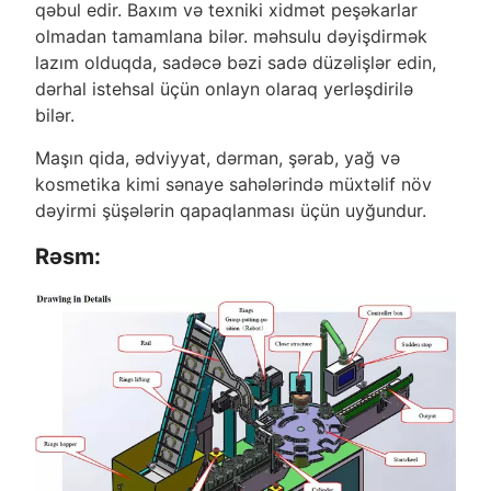
qəbul edir. Baxım və texniki xidmət peşəkarlar
olmadan tamamlana bilər. məhsulu dəyişdirmək
lazım olduqda, sadəcə bəzi sadə düzəlişlər edin,
dərhal istehsal üçün onlayn olaraq yerləşdirilə
bilər.
Maşın qida, ədviyyat, dərman, şərab, yağ və
kosmetika kimi sənaye sahələrində müxtəlif növ
dəyirmi şüşələrin qapaqlanması üçün uyğundur.
Rəsm: