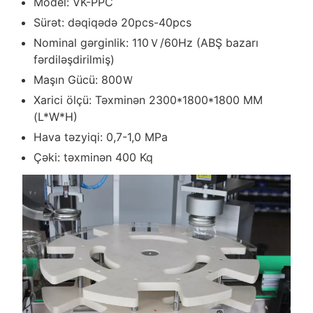
Model: VK-PPC
Sürət: dəqiqədə 20pcs-40pcs
Nominal gərginlik: 110Ｖ/60Hz (ABŞ bazarı
fərdiləşdirilmiş)
Maşın Gücü: 800Ｗ
Xarici ölçü: Təxminən 2300*1800*1800 MM
(L*W*H)
Hava təzyiqi: 0,7-1,0 MPa
Çəki: təxminən 400 Kq