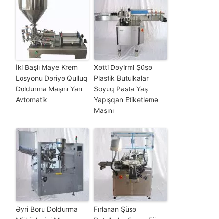
İki Başlı Maye Krem
Xətti Dəyirmi Şüşə
Losyonu Dəriyə Qulluq
Plastik Butulkalar
Doldurma Maşını Yarı
Soyuq Pasta Yaş
Avtomatik
Yapışqan Etiketləmə
Maşını
Əyri Boru Doldurma
Fırlanan Şüşə