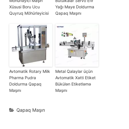
Möhürləyici Maşın
Butulkalar Servo Efir
Xüsusi Boru Ucu
Yağı Maye Doldurma
Quyruq Möhürləyicisi
Qapaq Maşını
Avtomatik Rotary Milk
Metal Qalaylar üçün
Pharma Pudra
Avtomatik Xətti Etiket
Doldurma Qapaq
Bükülən Etiketləmə
Maşını
Maşını
Qapaq Maşın