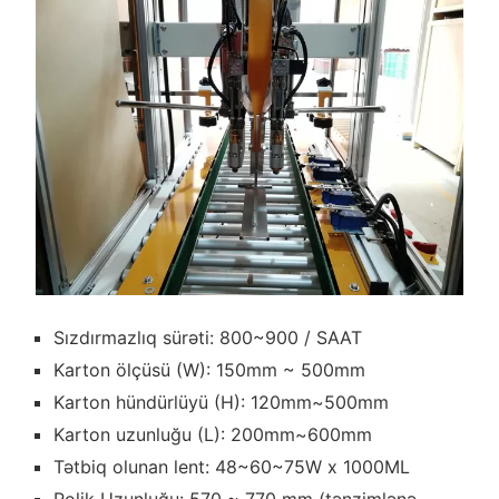
Sızdırmazlıq sürəti: 800~900 / SAAT
Karton ölçüsü (W): 150mm ~ 500mm
Karton hündürlüyü (H): 120mm~500mm
Karton uzunluğu (L): 200mm~600mm
Tətbiq olunan lent: 48~60~75W x 1000ML
Rolik Uzunluğu: 570 ~ 770 mm (tənzimlənə