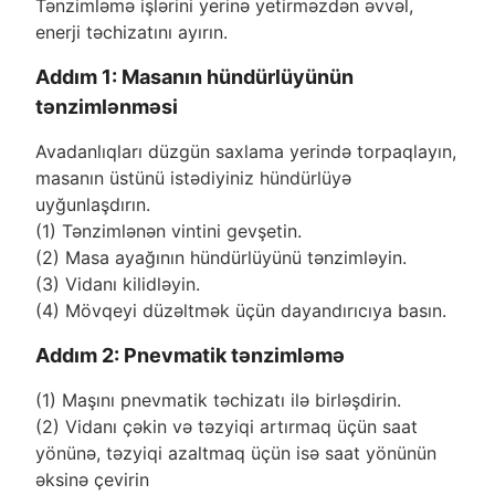
Tənzimləmə işlərini yerinə yetirməzdən əvvəl,
enerji təchizatını ayırın.
Addım 1: Masanın hündürlüyünün
tənzimlənməsi
Avadanlıqları düzgün saxlama yerində torpaqlayın,
masanın üstünü istədiyiniz hündürlüyə
uyğunlaşdırın.
(1) Tənzimlənən vintini gevşetin.
(2) Masa ayağının hündürlüyünü tənzimləyin.
(3) Vidanı kilidləyin.
(4) Mövqeyi düzəltmək üçün dayandırıcıya basın.
Addım 2: Pnevmatik tənzimləmə
(1) Maşını pnevmatik təchizatı ilə birləşdirin.
(2) Vidanı çəkin və təzyiqi artırmaq üçün saat
yönünə, təzyiqi azaltmaq üçün isə saat yönünün
əksinə çevirin