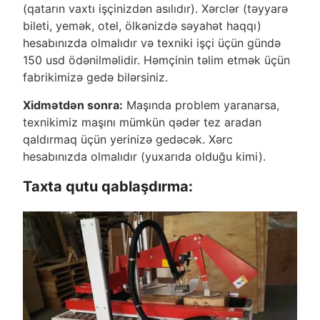
(qatarın vaxtı işçinizdən asılıdır). Xərclər (təyyarə
bileti, yemək, otel, ölkənizdə səyahət haqqı)
hesabınızda olmalıdır və texniki işçi üçün gündə
150 usd ödənilməlidir. Həmçinin təlim etmək üçün
fabrikimizə gedə bilərsiniz.
Xidmətdən sonra:
Maşında problem yaranarsa,
texnikimiz maşını mümkün qədər tez aradan
qaldırmaq üçün yerinizə gedəcək. Xərc
hesabınızda olmalıdır (yuxarıda olduğu kimi).
Taxta qutu qablaşdırma: