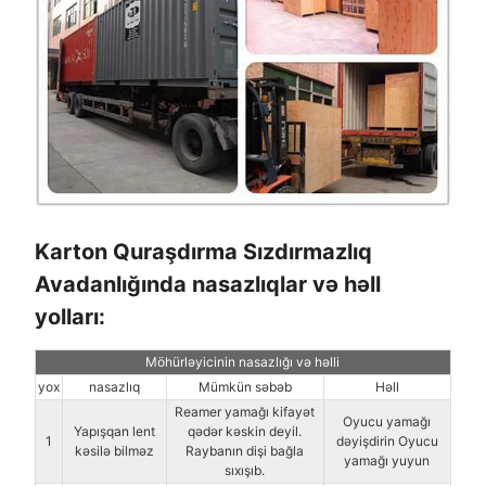
Karton Quraşdırma Sızdırmazlıq
Avadanlığında nasazlıqlar və həll
yolları:
Möhürləyicinin nasazlığı və həlli
yox
nasazlıq
Mümkün səbəb
Həll
Reamer yamağı kifayət
Oyucu yamağı
Yapışqan lent
qədər kəskin deyil.
1
dəyişdirin Oyucu
kəsilə bilməz
Raybanın dişi bağla
yamağı yuyun
sıxışıb.