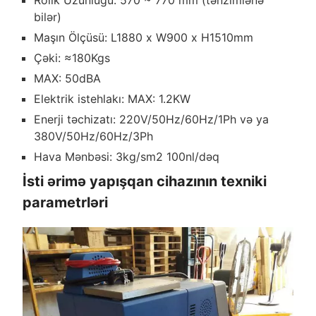
bilər)
Maşın Ölçüsü: L1880 x W900 x H1510mm
Çəki: ≈180Kgs
MAX: 50dBA
Elektrik istehlakı: MAX: 1.2KW
Enerji təchizatı: 220V/50Hz/60Hz/1Ph və ya
380V/50Hz/60Hz/3Ph
Hava Mənbəsi: 3kg/sm2 100nl/dəq
İsti ərimə yapışqan cihazının texniki
parametrləri