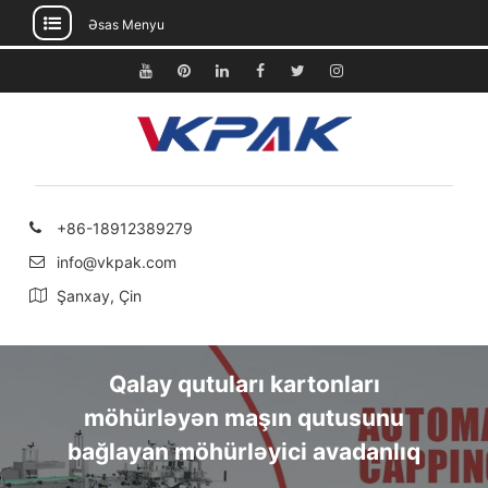
Əsas Menyu
Məzmuna
keçin
Youtube
Pinterest
Linkedin
Facebook
Twitter
Instagram
+86-18912389279
info@vkpak.com
Şanxay, Çin
Qalay qutuları kartonları
möhürləyən maşın qutusunu
bağlayan möhürləyici avadanlıq