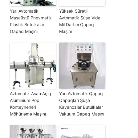
Yarı Avtomatik
Yüksək Sürətli
Masaüstü Pnevmatik
Avtomatik Şüşə Vidalı
Plastik Butulkalar
Mil Dartıcı Qapaq
Qapaq Maşını
Maşını
Avtomatik Asan Açıq
Yarı Avtomatik Qapaq
Alüminium Pop
Qapaqları Şüşə
Konteynerləri
Kavanozlar Butulkalar
Möhürləmə Maşını
Vakuum Qapaq Maşını