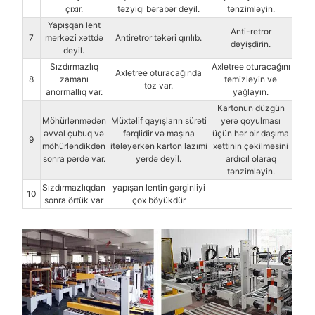
çıxır.
təzyiqi bərabər deyil.
tənzimləyin.
Yapışqan lent
Anti-retror
7
mərkəzi xəttdə
Antiretror təkəri qırılıb.
dəyişdirin.
deyil.
Sızdırmazlıq
Axletree oturacağını
Axletree oturacağında
8
zamanı
təmizləyin və
toz var.
anormallıq var.
yağlayın.
Kartonun düzgün
Möhürlənmədən
Müxtəlif qayışların sürəti
yerə qoyulması
əvvəl çubuq və
fərqlidir və maşına
üçün hər bir daşıma
9
möhürləndikdən
itələyərkən karton lazımi
xəttinin çəkilməsini
sonra pərdə var.
yerdə deyil.
ardıcıl olaraq
tənzimləyin.
Sızdırmazlıqdan
yapışan lentin gərginliyi
10
sonra örtük var
çox böyükdür