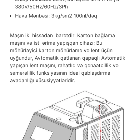
380V/50Hz/60Hz/3Ph
Hava Mənbəsi: 3kg/sm2 100nl/dəq
Maşın iki hissədən ibarətdir: Karton bağlama
maşını və isti ərimə yapışqan cihazı; Bu
möhürləyici karton möhürləmə və lent üçün
uyğundur, Avtomatik qatlanan qapaqlı Avtomatik
yapışan lent maşını, rahatlıq və qənaətcillik və
səmərəlilik funksiyasının ideal qablaşdırma
avadanlığı xüsusiyyətləridir.