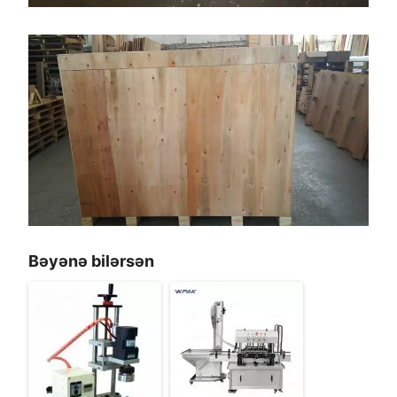
Bəyənə bilərsən