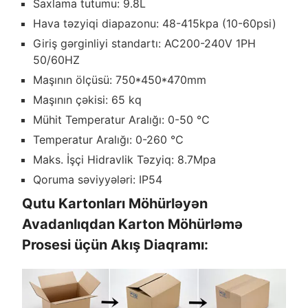
Saxlama tutumu: 9.8L
Hava təzyiqi diapazonu: 48-415kpa (10-60psi)
Giriş gərginliyi standartı: AC200-240V 1PH
50/60HZ
Maşının ölçüsü: 750*450*470mm
Maşının çəkisi: 65 kq
Mühit Temperatur Aralığı: 0-50 ℃
Temperatur Aralığı: 0-260 ℃
Maks. İşçi Hidravlik Təzyiq: 8.7Mpa
Qoruma səviyyələri: IP54
Qutu Kartonları Möhürləyən
Avadanlıqdan Karton Möhürləmə
Prosesi üçün Akış Diaqramı: