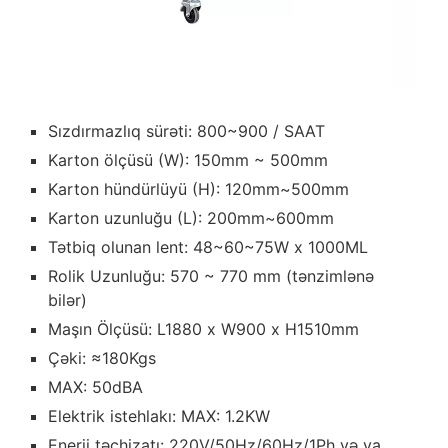
Sızdırmazlıq sürəti: 800~900 / SAAT
Karton ölçüsü (W): 150mm ~ 500mm
Karton hündürlüyü (H): 120mm~500mm
Karton uzunluğu (L): 200mm~600mm
Tətbiq olunan lent: 48~60~75W x 1000ML
Rolik Uzunluğu: 570 ~ 770 mm (tənzimlənə
bilər)
Maşın Ölçüsü: L1880 x W900 x H1510mm
Çəki: ≈180Kgs
MAX: 50dBA
Elektrik istehlakı: MAX: 1.2KW
Enerji təchizatı: 220V/50Hz/60Hz/1Ph və ya