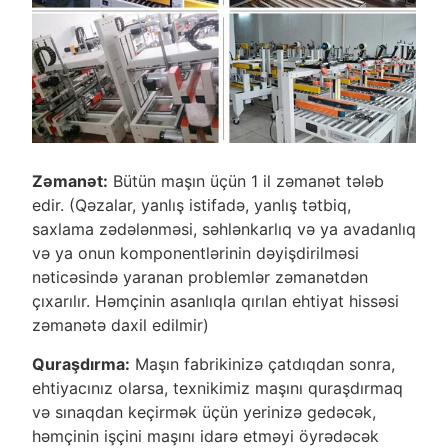
Zəmanət:
Bütün maşın üçün 1 il zəmanət tələb
edir. (Qəzalar, yanlış istifadə, yanlış tətbiq,
saxlama zədələnməsi, səhlənkarlıq və ya avadanlıq
və ya onun komponentlərinin dəyişdirilməsi
nəticəsində yaranan problemlər zəmanətdən
çıxarılır. Həmçinin asanlıqla qırılan ehtiyat hissəsi
zəmanətə daxil edilmir)
Quraşdırma:
Maşın fabrikinizə çatdıqdan sonra,
ehtiyacınız olarsa, texnikimiz maşını quraşdırmaq
və sınaqdan keçirmək üçün yerinizə gedəcək,
həmçinin işçini maşını idarə etməyi öyrədəcək