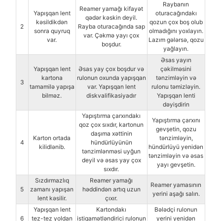
Raybanın
Reamer yamağı kifayət
Yapışqan lent
oturacağındakı
qədər kəskin deyil.
kəsildikdən
qozun çox boş olub
2
Rayba oturacağında sap
sonra quyruq
olmadığını yoxlayın.
var. Çəkmə yayı çox
var.
Lazım gələrsə, qozu
boşdur.
yağlayın.
Əsas yayın
Yapışqan lent
Əsas yay çox boşdur və
çəkilməsini
kartona
rulonun oxunda yapışqan
tənzimləyin və
3
tamamilə yapışa
var. Yapışqan lent
rulonu təmizləyin.
bilməz.
diskvalifikasiyadır
Yapışqan lenti
dəyişdirin
Yapıştırma çarxındakı
Yapıştırma çarxını
qoz çox sıxdır, kartonun
gevşetin, qozu
daşıma xəttinin
Karton ortada
tənzimləyin,
4
hündürlüyünün
kilidlənib.
hündürlüyü yenidən
tənzimlənməsi uyğun
tənzimləyin və əsas
deyil və əsas yay çox
yayı gevşetin.
sıxdır.
Sızdırmazlıq
Reamer yamağı
Reamer yamasının
5
zamanı yapışan
həddindən artıq uzun
yerini aşağı salın.
lent kəsilir.
çıxır.
Yapışqan lent
Kartondakı
Bələdçi rulonun
6
tez-tez yoldan
istiqamətləndirici rulonun
yerini yenidən