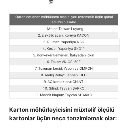
Karton qatlanan möhürləmə maşını yarı avtomatik üçün qəbul
edilmiş hissələr
1. Motor: Taiwan Luyang
2. Elektrik açarı: Koreya KACON
3. Rulman: Yaponiya NSK
4. Kesici: Yaponiya SKD11
5. Konveyer kəmərləri: İtaliyadan idxal
6. Təkər: VK-CS-50E
7. Toxunan keçid: Yaponiya OMRON
8. Aralıq Relay: Janpan IDEC
9. AC kontaktoru: CHINT
10. Silind: Tayvan ŞARKO
11. Maqnit klapan: Tayvan SHARKO
Karton möhürləyicisini müxtəlif ölçülü
kartonlar üçün necə tənzimləmək olar: