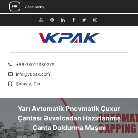
Əsas Menyu
Məzmuna
keçin
Youtube
Pinterest
Linkedin
Facebook
Twitter
Instagram
+86-18912389279
info@vkpak.com
Şanxay, Çin
Yarı Avtomatik Pnevmatik Çuxur
Çantası Əvvəlcədən Hazırlanmış
Çanta Doldurma Maşını