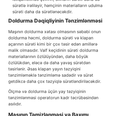
sürətlə irəliləyir, həmçinin materialların udulma
sürəti daha da sürətlənəcəkdir.
Doldurma Dəqiqliyinin Tənzimlənməsi
Maşının doldurma xətası olmasının səbəbi onun
doldurma həcmi, doldurma sürəti və klapan
açarının sürəti kimi bir çox təsir edən amillərə
malik olmasıdır. Valf keçidinin sürəti doldurma
materiallarının özlülüyündən, daha böyük
özlülükdən, eləcə də daha yavaş sürətdən
təsirlənir. Əsas klapan yayın təzyiqini
tənzimləməklə tənzimləmə sadədir və sürət
getdikcə daha çox təzyiqlə sürətləndiriləcəkdir.
Ölçmə və doldurma üçün yay təzyiqinin
tənzimlənməsi operatorun kadr təcrübəsindən
asılıdır.
Maşının Təmizlənməsi və Baxımı