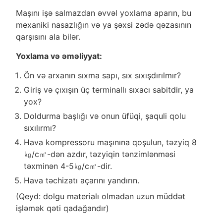
Maşını işə salmazdan əvvəl yoxlama aparın, bu
mexaniki nasazlığın və ya şəxsi zədə qəzasının
qarşısını ala bilər.
Yoxlama və əməliyyat:
Ön və arxanın sıxma sapı, sıx sıxışdırılmır?
Giriş və çıxışın üç terminallı sıxacı sabitdir, ya
yox?
Doldurma başlığı və onun üfüqi, şaquli qolu
sıxılırmı?
Hava kompressoru maşınına qoşulun, təzyiq 8
㎏/c㎡-dən azdır, təzyiqin tənzimlənməsi
təxminən 4-5㎏/c㎡-dir.
Hava təchizatı açarını yandırın.
(Qeyd: dolgu materialı olmadan uzun müddət
işləmək qəti qadağandır)