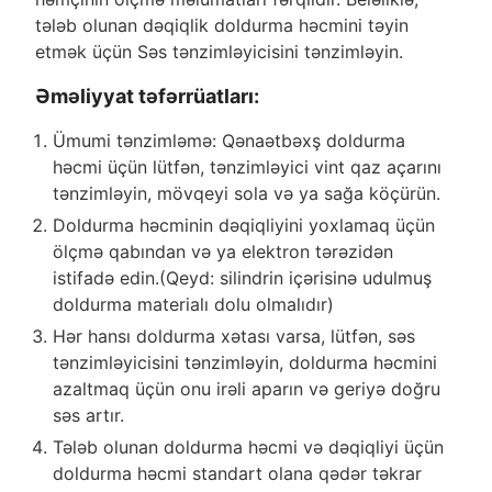
tələb olunan dəqiqlik doldurma həcmini təyin
etmək üçün Səs tənzimləyicisini tənzimləyin.
Əməliyyat təfərrüatları:
Ümumi tənzimləmə: Qənaətbəxş doldurma
həcmi üçün lütfən, tənzimləyici vint qaz açarını
tənzimləyin, mövqeyi sola və ya sağa köçürün.
Doldurma həcminin dəqiqliyini yoxlamaq üçün
ölçmə qabından və ya elektron tərəzidən
istifadə edin.(Qeyd: silindrin içərisinə udulmuş
doldurma materialı dolu olmalıdır)
Hər hansı doldurma xətası varsa, lütfən, səs
tənzimləyicisini tənzimləyin, doldurma həcmini
azaltmaq üçün onu irəli aparın və geriyə doğru
səs artır.
Tələb olunan doldurma həcmi və dəqiqliyi üçün
doldurma həcmi standart olana qədər təkrar