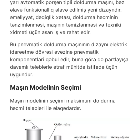
yarı avtomatik porşen tipli doldurma maşını, bəzi
əlavə funksionallıq əlavə edilmiş yeni dizayndır.
əməliyyat, dəqiqlik xətası, doldurma həcminin
tənzimlənməsi, maşının təmizlənməsi və texniki
xidməti üçün asan iş və rahat edir.
Bu pnevmatik doldurma maşınının dizaynı elektrik
idarəetmə dövrəsi əvəzinə pnevmatik
komponentləri qəbul edir, buna görə də partlayışa
davamlı tələblərlə ətraf mühitdə istifadə üçün
uygundur.
Maşın Modelinin Seçimi
Maşın modelinin seçimi maksimum doldurma
həcmi tələbləri ilə əlaqədardır.