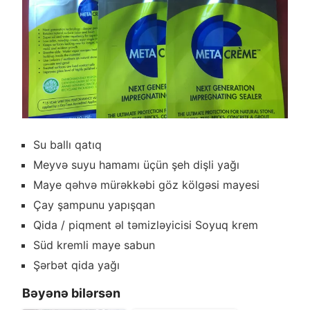
Su ballı qatıq
Meyvə suyu hamamı üçün şeh dişli yağı
Maye qəhvə mürəkkəbi göz kölgəsi mayesi
Çay şampunu yapışqan
Qida / piqment əl təmizləyicisi Soyuq krem
Süd kremli maye sabun
Şərbət qida yağı
Bəyənə bilərsən