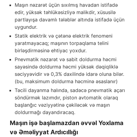
Maşın nəzarət üçün sıxılmış havadan istifadə
edir, yüksək təhlükəsizliyə malikdir, xüsusilə
partlayışa davamlı tələblər altında istifadə üçün
uygundur.
Statik elektrik və çətənə elektrik fenomeni
yaratmayacaq; maşının torpaqlama telini
birləşdirməsinə ehtiyac yoxdur.
Pnevmatik nəzarət və sabit doldurma həcmi
sayəsində doldurma həcmi yüksək dəqiqliklə
səciyyəvidir və 0,3% daxilində idarə oluna bilər.
(bu, maksimum doldurma həcminə əsaslanır)
Təcili dayanma halında, sadəcə pnevmatik açarı
söndürmək lazımdır, piston avtomatik olaraq
başlanğıc vəziyyətinə çəkiləcək və maşın
doldurmağı dayandıracaq.
Maşın işə başlamazdan əvvəl Yoxlama
və Əməliyyat Ardıcıllığı