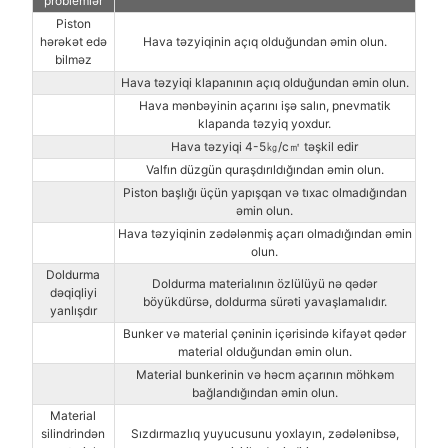
problemlər
Piston
hərəkət edə
Hava təzyiqinin açıq olduğundan əmin olun.
bilməz
Hava təzyiqi klapanının açıq olduğundan əmin olun.
Hava mənbəyinin açarını işə salın, pnevmatik
klapanda təzyiq yoxdur.
Hava təzyiqi 4-5㎏/c㎡ təşkil edir
Valfın düzgün quraşdırıldığından əmin olun.
Piston başlığı üçün yapışqan və tıxac olmadığından
əmin olun.
Hava təzyiqinin zədələnmiş açarı olmadığından əmin
olun.
Doldurma
Doldurma materialının özlülüyü nə qədər
dəqiqliyi
böyükdürsə, doldurma sürəti yavaşlamalıdır.
yanlışdır
Bunker və material çəninin içərisində kifayət qədər
material olduğundan əmin olun.
Material bunkerinin və həcm açarının möhkəm
bağlandığından əmin olun.
Material
silindrindən
Sızdırmazlıq yuyucusunu yoxlayın, zədələnibsə,