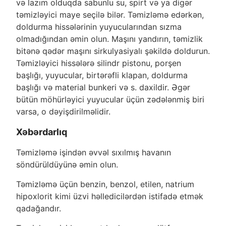
və lazım olduqda sabunlu su, spirt və ya digər
təmizləyici maye seçilə bilər. Təmizləmə edərkən,
doldurma hissələrinin yuyucularından sızma
olmadığından əmin olun. Maşını yandırın, təmizlik
bitənə qədər maşını sirkulyasiyalı şəkildə doldurun.
Təmizləyici hissələrə silindr pistonu, porşen
başlığı, yuyucular, birtərəfli klapan, doldurma
başlığı və material bunkeri və s. daxildir. Əgər
bütün möhürləyici yuyucular üçün zədələnmiş biri
varsa, o dəyişdirilməlidir.
Xəbərdarlıq
Təmizləmə işindən əvvəl sıxılmış havanın
söndürüldüyünə əmin olun.
Təmizləmə üçün benzin, benzol, etilen, natrium
hipoxlorit kimi üzvi həlledicilərdən istifadə etmək
qadağandır.