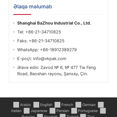
Əlaqə məlumatı
Shanghai BaZhou Industrial Co., Ltd.
Tel: +86-21-34710825
Faks: +86-21-34710825
WhatsApp: +86-18912389279
E-poçt:
info@vkpak.com
Əlavə edin: Zavod № 6, № 477 Tie Feng
Road, Baoshan rayonu, Şanxay, Çin.
Arabic
English
French
German
Italian
Japanese
Persian
Portuguese
Russian
Spanish
Turkish
Thai