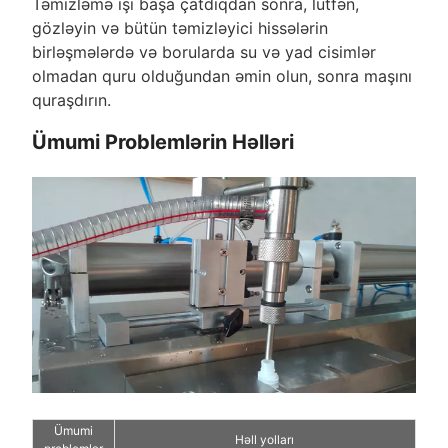
Təmizləmə işi başa çatdıqdan sonra, lütfən,
gözləyin və bütün təmizləyici hissələrin
birləşmələrdə və borularda su və yad cisimlər
olmadan quru olduğundan əmin olun, sonra maşını
quraşdırın.
Ümumi Problemlərin Həlləri
Ümumi
Həll yolları