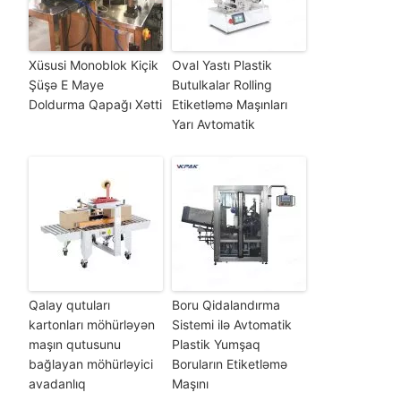
Xüsusi Monoblok Kiçik
Oval Yastı Plastik
Şüşə E Maye
Butulkalar Rolling
Doldurma Qapağı Xətti
Etiketləmə Maşınları
Yarı Avtomatik
Qalay qutuları
Boru Qidalandırma
kartonları möhürləyən
Sistemi ilə Avtomatik
maşın qutusunu
Plastik Yumşaq
bağlayan möhürləyici
Boruların Etiketləmə
avadanlıq
Maşını