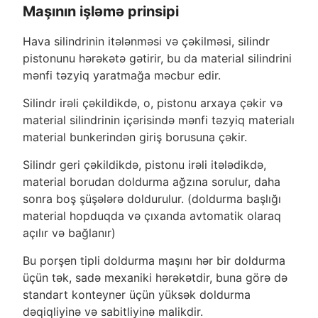
Maşının işləmə prinsipi
Hava silindrinin itələnməsi və çəkilməsi, silindr
pistonunu hərəkətə gətirir, bu da material silindrini
mənfi təzyiq yaratmağa məcbur edir.
Silindr irəli çəkildikdə, o, pistonu arxaya çəkir və
material silindrinin içərisində mənfi təzyiq materialı
material bunkerindən giriş borusuna çəkir.
Silindr geri çəkildikdə, pistonu irəli itələdikdə,
material borudan doldurma ağzına sorulur, daha
sonra boş şüşələrə doldurulur. (doldurma başlığı
material hopduqda və çıxanda avtomatik olaraq
açılır və bağlanır)
Bu porşen tipli doldurma maşını hər bir doldurma
üçün tək, sadə mexaniki hərəkətdir, buna görə də
standart konteyner üçün yüksək doldurma
dəqiqliyinə və sabitliyinə malikdir.