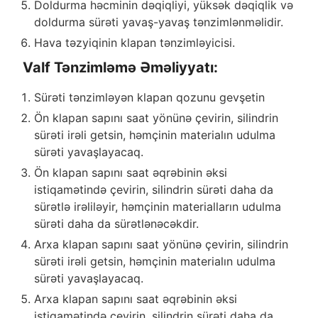
Doldurma həcminin dəqiqliyi, yüksək dəqiqlik və
doldurma sürəti yavaş-yavaş tənzimlənməlidir.
Hava təzyiqinin klapan tənzimləyicisi.
Valf Tənzimləmə Əməliyyatı:
Sürəti tənzimləyən klapan qozunu gevşetin
Ön klapan sapını saat yönünə çevirin, silindrin
sürəti irəli getsin, həmçinin materialın udulma
sürəti yavaşlayacaq.
Ön klapan sapını saat əqrəbinin əksi
istiqamətində çevirin, silindrin sürəti daha da
sürətlə irəliləyir, həmçinin materialların udulma
sürəti daha da sürətlənəcəkdir.
Arxa klapan sapını saat yönünə çevirin, silindrin
sürəti irəli getsin, həmçinin materialın udulma
sürəti yavaşlayacaq.
Arxa klapan sapını saat əqrəbinin əksi
istiqamətində çevirin, silindrin sürəti daha da