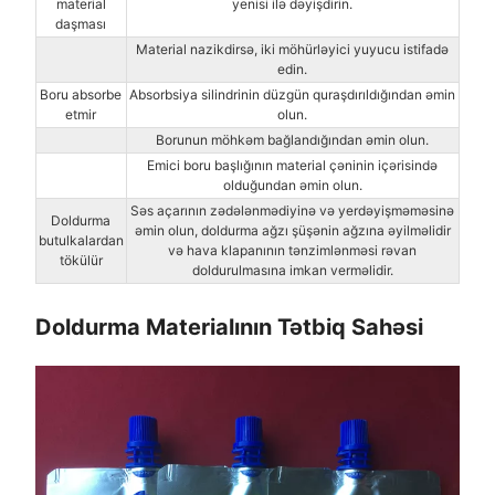
material
yenisi ilə dəyişdirin.
daşması
Material nazikdirsə, iki möhürləyici yuyucu istifadə
edin.
Boru absorbe
Absorbsiya silindrinin düzgün quraşdırıldığından əmin
etmir
olun.
Borunun möhkəm bağlandığından əmin olun.
Emici boru başlığının material çəninin içərisində
olduğundan əmin olun.
Səs açarının zədələnmədiyinə və yerdəyişməməsinə
Doldurma
əmin olun, doldurma ağzı şüşənin ağzına əyilməlidir
butulkalardan
və hava klapanının tənzimlənməsi rəvan
tökülür
doldurulmasına imkan verməlidir.
Doldurma Materialının Tətbiq Sahəsi