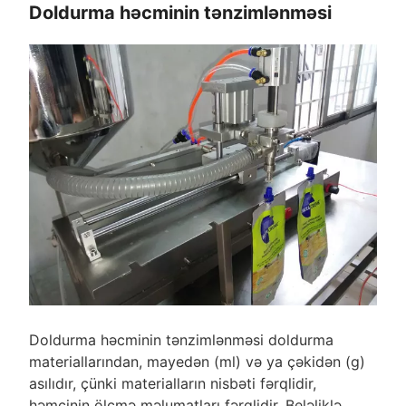
Doldurma həcminin tənzimlənməsi
Doldurma həcminin tənzimlənməsi doldurma
materiallarından, mayedən (ml) və ya çəkidən (g)
asılıdır, çünki materialların nisbəti fərqlidir,
həmçinin ölçmə məlumatları fərqlidir. Beləliklə,