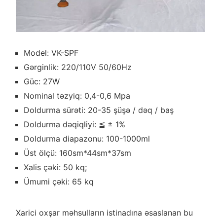
Model: VK-SPF
Gərginlik: 220/110V 50/60Hz
Güc: 27W
Nominal təzyiq: 0,4-0,6 Mpa
Doldurma sürəti: 20-35 şüşə / dəq / baş
Doldurma dəqiqliyi: ≦ ± 1%
Doldurma diapazonu: 100-1000ml
Üst ölçü: 160sm*44sm*37sm
Xalis çəki: 50 kq;
Ümumi çəki: 65 kq
Xarici oxşar məhsulların istinadına əsaslanan bu