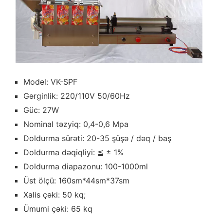
Model: VK-SPF
Gərginlik: 220/110V 50/60Hz
Güc: 27W
Nominal təzyiq: 0,4-0,6 Mpa
Doldurma sürəti: 20-35 şüşə / dəq / baş
Doldurma dəqiqliyi: ≦ ± 1%
Doldurma diapazonu: 100-1000ml
Üst ölçü: 160sm*44sm*37sm
Xalis çəki: 50 kq;
Ümumi çəki: 65 kq