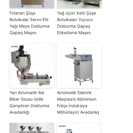
Fırlanan Şüşə
Yağ üçün Xətti Şüşə
Butulkalar Servo Efir
Butulkaları Yuyucu
Yağı Maye Doldurma
Doldurma Qapaq
Qapaq Maşını
Etiketləmə Maşını
Yarı Avtomatik Bal
Avtomatik Elektrik
Bibər Sousu İstilik
Maqnezis Alüminium
Qarışdıran Doldurma
Folqa İnduksiya
Avadanlığı
Möhürləyici Avadanlıq