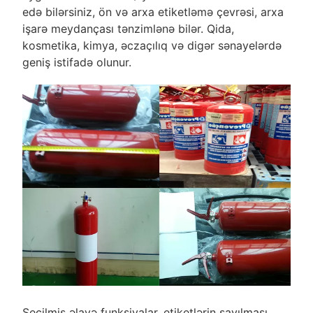
edə bilərsiniz, ön və arxa etiketləmə çevrəsi, arxa
işarə meydançası tənzimlənə bilər. Qida,
kosmetika, kimya, əczaçılıq və digər sənayelərdə
geniş istifadə olunur.
Seçilmiş əlavə funksiyalar, etiketlərin sayılması,