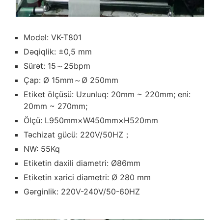
Model: VK-T801
Dəqiqlik: ±0,5 mm
Sürət: 15～25bpm
Çap: Ø 15mm～Ø 250mm
Etiket ölçüsü: Uzunluq: 20mm ~ 220mm; eni:
20mm ~ 270mm;
Ölçü: L950mm×W450mm×H520mm
Təchizat gücü: 220V/50HZ；
NW: 55Kq
Etiketin daxili diametri: Ø86mm
Etiketin xarici diametri: Ø 280 mm
Gərginlik: 220V-240V/50-60HZ