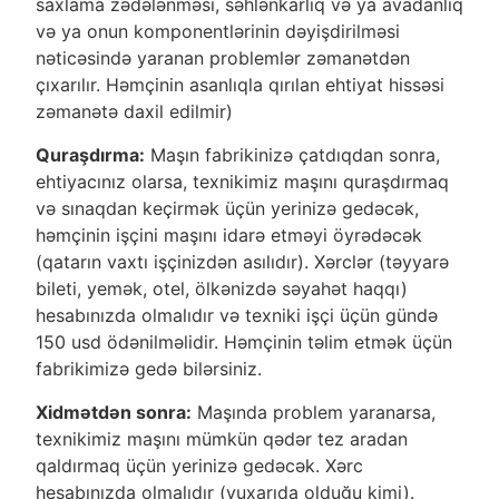
saxlama zədələnməsi, səhlənkarlıq və ya avadanlıq
və ya onun komponentlərinin dəyişdirilməsi
nəticəsində yaranan problemlər zəmanətdən
çıxarılır. Həmçinin asanlıqla qırılan ehtiyat hissəsi
zəmanətə daxil edilmir)
Quraşdırma:
Maşın fabrikinizə çatdıqdan sonra,
ehtiyacınız olarsa, texnikimiz maşını quraşdırmaq
və sınaqdan keçirmək üçün yerinizə gedəcək,
həmçinin işçini maşını idarə etməyi öyrədəcək
(qatarın vaxtı işçinizdən asılıdır). Xərclər (təyyarə
bileti, yemək, otel, ölkənizdə səyahət haqqı)
hesabınızda olmalıdır və texniki işçi üçün gündə
150 usd ödənilməlidir. Həmçinin təlim etmək üçün
fabrikimizə gedə bilərsiniz.
Xidmətdən sonra:
Maşında problem yaranarsa,
texnikimiz maşını mümkün qədər tez aradan
qaldırmaq üçün yerinizə gedəcək. Xərc
hesabınızda olmalıdır (yuxarıda olduğu kimi).