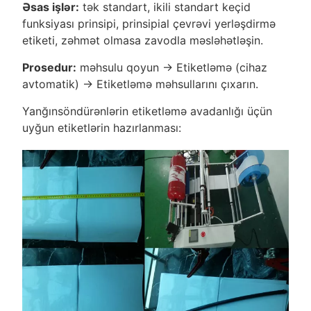
Əsas işlər:
tək standart, ikili standart keçid
funksiyası prinsipi, prinsipial çevrəvi yerləşdirmə
etiketi, zəhmət olmasa zavodla məsləhətləşin.
Prosedur:
məhsulu qoyun -> Etiketləmə (cihaz
avtomatik) -> Etiketləmə məhsullarını çıxarın.
Yanğınsöndürənlərin etiketləmə avadanlığı üçün
uyğun etiketlərin hazırlanması: