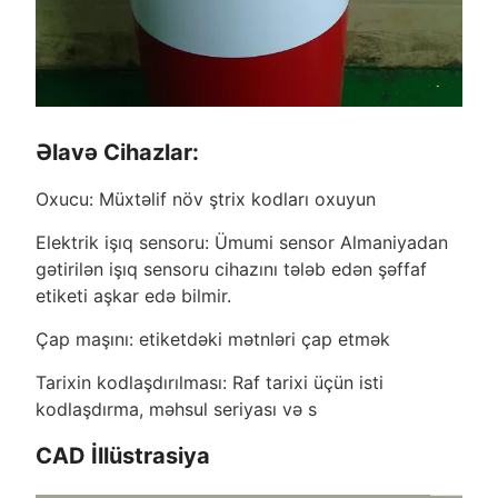
Əlavə Cihazlar:
Oxucu: Müxtəlif növ ştrix kodları oxuyun
Elektrik işıq sensoru: Ümumi sensor Almaniyadan
gətirilən işıq sensoru cihazını tələb edən şəffaf
etiketi aşkar edə bilmir.
Çap maşını: etiketdəki mətnləri çap etmək
Tarixin kodlaşdırılması: Raf tarixi üçün isti
kodlaşdırma, məhsul seriyası və s
CAD İllüstrasiya