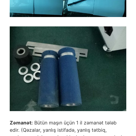
Zəmanət:
Bütün maşın üçün 1 il zəmanət tələb
edir. (Qəzalar, yanlış istifadə, yanlış tətbiq,