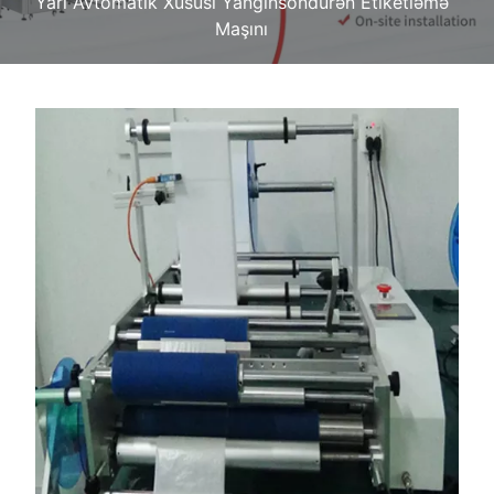
Yarı Avtomatik Xüsusi Yanğınsöndürən Etiketləmə
Maşını