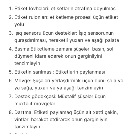
Etiket lövhələri: etiketlərin ətrafına qoyulması
Etiket rulonları: etiketləmə prosesi üçün etiket
yolu
İşıq sensoru üçün dəstəklər: İşıq sensorunun
quraşdırılması, hərəkətli yuxarı və aşağı palata
Basma:Etiketləmə zamanı şüşələri basın, sol
düyməni idarə edərək onun gərginliyini
tənzimləyin
Etiketin sarılması: Etiketlərin paylanması
Mövqe: Şüşələri yerləşdirmək üçün bunu sola və
ya sağa, yuxarı və ya aşağı tənzimləyin
Dəstək gödəkçəsi: Müxtəlif şüşələr üçün
müxtəlif mövqelər
Dartma: Etiketi paylamaq üçün alt xətti çəkin,
vintləri hərəkət etdirərək onun gərginliyini
tənzimləyin