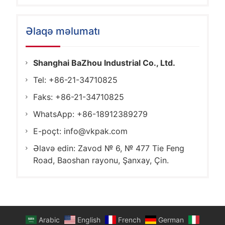
Əlaqə məlumatı
Shanghai BaZhou Industrial Co., Ltd.
Tel: +86-21-34710825
Faks: +86-21-34710825
WhatsApp: +86-18912389279
E-poçt:
info@vkpak.com
Əlavə edin: Zavod № 6, № 477 Tie Feng
Road, Baoshan rayonu, Şanxay, Çin.
Arabic
English
French
German