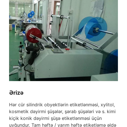
Ərizə
Hər cür silindrik obyektlərin etiketlənməsi, xylitol,
kosmetik dəyirmi şüşələr, şərab şüşələri və s. kimi
kiçik konik dəyirmi şüşə etiketlənməsi üçün
uyğundur. Tam həftə / yarım həftə etiketləmə əldə