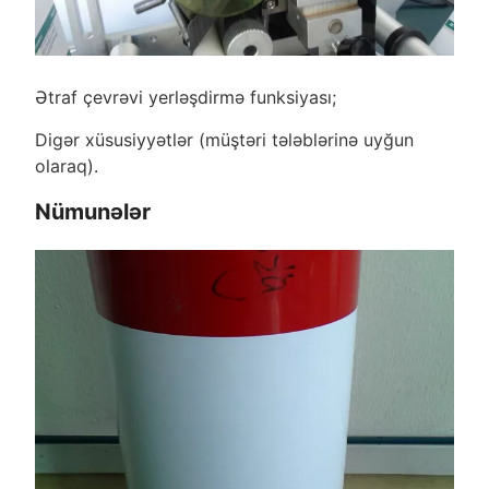
Ətraf çevrəvi yerləşdirmə funksiyası;
Digər xüsusiyyətlər (müştəri tələblərinə uyğun
olaraq).
Nümunələr