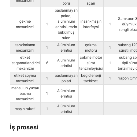
mexanizmi
boru
açarı
paslanmayan
polad,
Samkoon 3
çəkmə
alüminium
insan-maşın
1
1
düymlük
mexanizmi
ərintisi, rezin
interfeysi
rəngli ekr
bükülmüş
rulon
tənzimləmə
Alüminium
çəkmə
oubang 12
1
1
mexanizmi
ərintisi
motoru
sürətli mot
etiket
çəkmə motor
oubang spl
Alüminium
istiqamətləndirici
6
sürət
1
tipli sürə
ərintisi
mexanizm
tənzimləyicisi
tənzimləyic
etiket soyma
paslanmayan
keçid enerji
1
1
Yapon Omr
mexanizmi
polad
təchizatı
məhsulun yuxarı
Alüminium
basma
1
ərintisi
mexanizmi
Alüminium
maşın raketi
1
ərintisi
İş prosesi