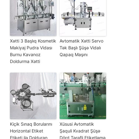
Xətti 3 Başlıq Kosmetik
Avtomatik Xətti Servo
Makiyaj Pudra Vidası
Tək Başlı Şüşə Vidalı
Burnu Kavanoz
Qapaq Maşını
Doldurma Xətti
Kiçik Sınaq Borularını
Xüsusi Avtomatik
Horizontal Etiket
Şaquli Kvadrat Şüşə
Etiketi ilə Dolduran
Dörd Tərəfli Etiketləmə