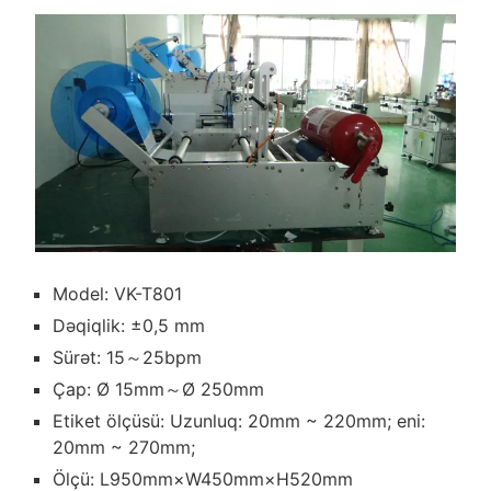
Model: VK-T801
Dəqiqlik: ±0,5 mm
Sürət: 15～25bpm
Çap: Ø 15mm～Ø 250mm
Etiket ölçüsü: Uzunluq: 20mm ~ 220mm; eni:
20mm ~ 270mm;
Ölçü: L950mm×W450mm×H520mm