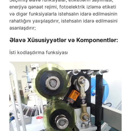
enerjiyə qənaət rejimi, fotoelektrik izləmə etiketi
və digər funksiyalarla istehsalın idarə edilməsinin
rahatlığını yaxşılaşdırır, istehsalın idarə edilməsini
asanlaşdırır;
Əlavə Xüsusiyyətlər və Komponentlər:
İsti kodlaşdırma funksiyası