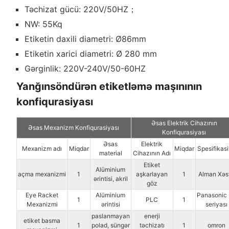
Təchizat gücü: 220V/50HZ；
NW: 55Kq
Etiketin daxili diametri: Ø86mm
Etiketin xarici diametri: Ø 280 mm
Gərginlik: 220V-240V/50-60HZ
Yanğınsöndürən etiketləmə maşınının
konfiqurasiyası
Əsas Elektrik Cihazının
Əsas Mexanizm Konfiqurasiyası
Konfiqurasiyası
Əsas
Elektrik
Mexanizm adı
Miqdar
Miqdar
Spesifikas
material
Cihazının Adı
Etiket
Alüminium
açma mexanizmi
1
aşkarlayan
1
Alman Xəs
ərintisi, akril
göz
Eye Racket
Alüminium
Panasonic
1
PLC
1
Mexanizmi
ərintisi
seriyası
paslanmayan
enerji
etiket basma
1
polad, süngər
təchizatı
1
omron