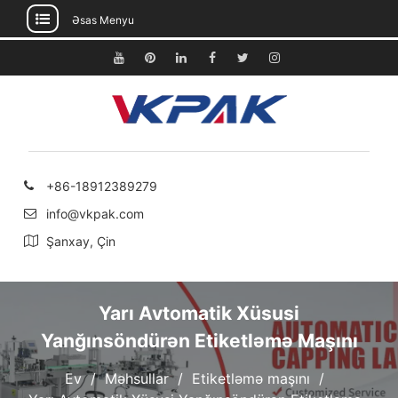
Əsas Menyu
Məzmuna
keçin
Youtube
Pinterest
Linkedin
Facebook
Twitter
Instagram
+86-18912389279
info@vkpak.com
Şanxay, Çin
Yarı Avtomatik Xüsusi
Yanğınsöndürən Etiketləmə Maşını
Ev
Məhsullar
Etiketləmə maşını