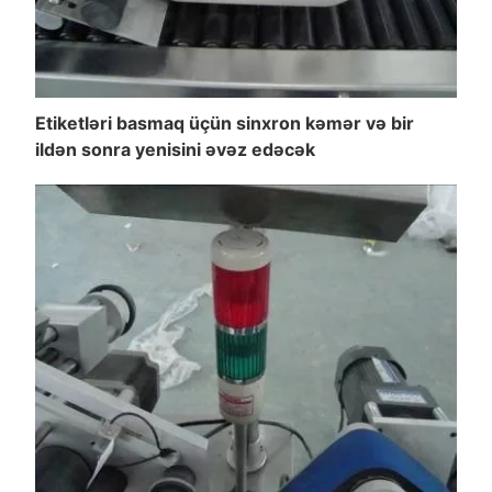
Etiketləri basmaq üçün sinxron kəmər və bir
ildən sonra yenisini əvəz edəcək