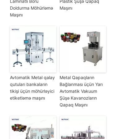
Laminatlı Boru
Plastik Şüşə Qapaq
Doldurma Möhürləmə
Maşını
Maşını
Avtomatik Metal qalay
Metal Qapaqların
qutuları bankaların
Bağlanması üçün Yarı
tikişi üçün möhürləyici
Avtomatik Vakuum
etiketləmə maşını
Şüşə Kavanozların
Qapaq Maşını