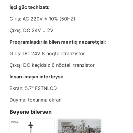
İşçi güc təchizatı:
Giriş: AC 220V ± 10% (50HZ)
Çıxış: DC 24V ± 2V
Proqramlaşdırıla bilən məntiq nəzarətçisi:
Giriş: DC 24V 8 nöqtəli tranzistor
Çıxış: DC keçidsiz 6 nöqtəli tranzistor
İnsan-maşın interfeysi:
Ekran: 5.7" FSTNLCD
Düymə: toxunma ekranı
Bəyənə bilərsən