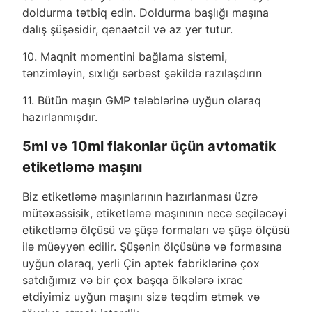
doldurma tətbiq edin. Doldurma başlığı maşına
dalış şüşəsidir, qənaətcil və az yer tutur.
10. Maqnit momentini bağlama sistemi,
tənzimləyin, sıxlığı sərbəst şəkildə razılaşdırın
11. Bütün maşın GMP tələblərinə uyğun olaraq
hazırlanmışdır.
5ml və 10ml flakonlar üçün avtomatik
etiketləmə maşını
Biz etiketləmə maşınlarının hazırlanması üzrə
mütəxəssisik, etiketləmə maşınının necə seçiləcəyi
etiketləmə ölçüsü və şüşə formaları və şüşə ölçüsü
ilə müəyyən edilir. Şüşənin ölçüsünə və formasına
uyğun olaraq, yerli Çin aptek fabriklərinə çox
satdığımız və bir çox başqa ölkələrə ixrac
etdiyimiz uyğun maşını sizə təqdim etmək və