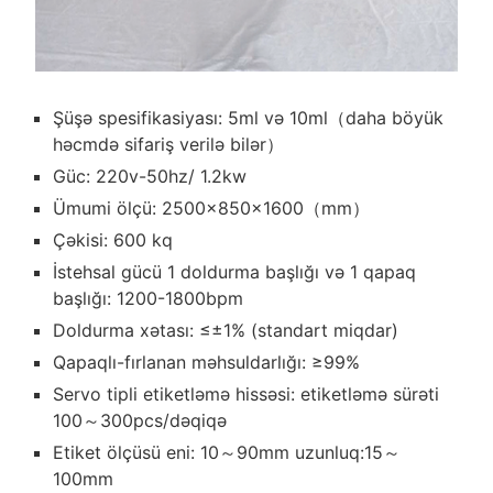
Şüşə spesifikasiyası: 5ml və 10ml（daha böyük
həcmdə sifariş verilə bilər）
Güc: 220v-50hz/ 1.2kw
Ümumi ölçü: 2500×850×1600（mm）
Çəkisi: 600 kq
İstehsal gücü 1 doldurma başlığı və 1 qapaq
başlığı: 1200-1800bpm
Doldurma xətası: ≤±1% (standart miqdar)
Qapaqlı-fırlanan məhsuldarlığı: ≥99%
Servo tipli etiketləmə hissəsi: etiketləmə sürəti
100～300pcs/dəqiqə
Etiket ölçüsü eni: 10～90mm uzunluq:15～
100mm