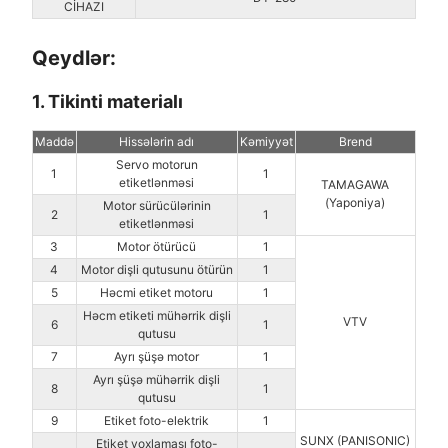
CİHAZI
Qeydlər:
1. Tikinti materialı
Maddə
Hissələrin adı
Kəmiyyət
Brend
Servo motorun
1
1
etiketlənməsi
TAMAGAWA
(Yaponiya)
Motor sürücülərinin
2
1
etiketlənməsi
3
Motor ötürücü
1
4
Motor dişli qutusunu ötürün
1
5
Həcmi etiket motoru
1
Həcm etiketi mühərrik dişli
VTV
6
1
qutusu
7
Ayrı şüşə motor
1
Ayrı şüşə mühərrik dişli
8
1
qutusu
9
Etiket foto-elektrik
1
SUNX (PANISONIC)
Etiket yoxlaması foto-