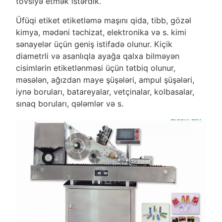
tövsiyə etmək istərdik.
Üfüqi etiket etiketləmə maşını qida, tibb, gözəl
kimya, mədəni təchizat, elektronika və s. kimi
sənayelər üçün geniş istifadə olunur. Kiçik
diametrli və asanlıqla ayağa qalxa bilməyən
cisimlərin etiketlənməsi üçün tətbiq olunur,
məsələn, ağızdan maye şüşələri, ampul şüşələri,
iynə boruları, batareyalar, vetçinalar, kolbasalar,
sınaq boruları, qələmlər və s.