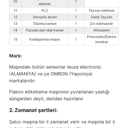
10
1
elektrik
11
PLC
1
Tayvan istehsalı
12
Sensorlu ekran
1
Delta Tayvan
13
Ötürmə kəməri
1
Çin istehsalıdır
14
Fazada olan dişli kəmər
1
Mitsubishi
Pnevmatik/Elektro
15
Kodlaşdırma maşını
1
hərəkət
Mark:
Maşındakı bütün sensorlar leuze electronic
(ALMANİYA) və ya OMRON (Yaponiya)
markalarıdır.
Flakon etiketləmə maşınının yuvarlanan yastığı
süngərdən deyil, dəridən hazırlanır
2. Zəmanət şərtləri:
Satıcı maşına bir il zəmanət verir və maşınla bir il