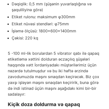
Dəqiqlik: 0,5 mm (şüşənin yuvarlaqlığına və
şaquliliyinə görə)
Etiket rulonu: maksimum φ300mm
Etiket nüvəsi stendləri: φ75mm
İşləmə ölçüsü: 1800x600x1400mm
Çəkisi: 220 kq
5 -100 ml-lik borulardan 5 vibrator qabı ilə qapaq
etiketləmə xəttini dolduran əczaçılıq şüşələri
haqqında xətt İordaniyadakı müştərilərimiz üçün
nəzərdə tutulmuşdur və bu iki həftə ərzində
zavodumuzda maşını sınaqdan keçirəcək. Biz çox
yaxşı işləyən maşını sınaqdan keçiririk, buna görə
də indi istinad üçün maşını aşağıdakı kimi bir-bir
sadalayır:
Kiçik doza doldurma və qapaq