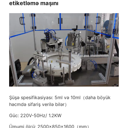
etiketləmə maşını
Şüşə spesifikasiyası: 5ml və 10ml（daha böyük
həcmdə sifariş verilə bilər）
Güc: 220V-50Hz/ 1.2KW
Ümumi ölçü: 2500×850×1600（mm）