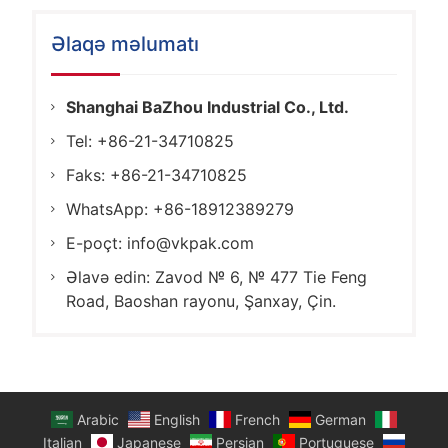
Əlaqə məlumatı
Shanghai BaZhou Industrial Co., Ltd.
Tel: +86-21-34710825
Faks: +86-21-34710825
WhatsApp: +86-18912389279
E-poçt:
info@vkpak.com
Əlavə edin: Zavod № 6, № 477 Tie Feng
Road, Baoshan rayonu, Şanxay, Çin.
Arabic
English
French
German
Italian
Japanese
Persian
Portuguese