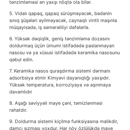
tənzimləməsi ən yaxşı nöqtə ola bilər.
5. Vidalı qapaq, qapaq sürüşməyəcək, bədənin
sınıq şüşələri əyilməyəcək, caynaqlı vintli maşınla
müqayisədə, iş səmərəliliyi dəfələrlə.
6. Yüksək dəqiqlik, geniş tənzimləmə dozasını
doldurmaq üçün ümumi istifadədə paslanmayan
nasosu və ya xüsusi istifadədə keramika nasosunu
qəbul edin.
7. Keramika nasos quraşdırma sistemi dərmanı
adsorbsiya etmir Kimyəvi dayanıqlığı yaxşıdır.
Yüksək temperatura, korroziyaya və aşınmaya
davamlıdır
8. Aşağı səviyyəli maye çəni, təmizlənməsi
rahatdır.
9. Doldurma sistemi kiçilmə funksiyasına malikdir,
damcı sızması yoxdur. Hər növ özlülükdə maye