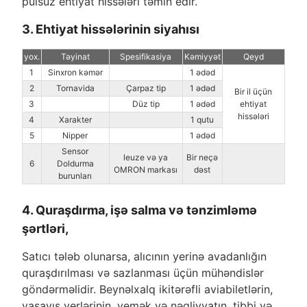
pulsuz ehtiyat hissələri təmin edir.
3. Ehtiyat hissələrinin siyahısı
yox.
Təyinat
Spesifikasiya
Kəmiyyət
Qeyd
1
Sinxron kəmər
1 ədəd
2
Tornavida
Çarpaz tip
1 ədəd
Bir il üçün
3
Düz tip
1 ədəd
ehtiyat
hissələri
4
Xarakter
1 qutu
5
Nipper
1 ədəd
Sensor
leuze və ya
Bir neçə
6
Doldurma
OMRON markası
dəst
burunları
4. Quraşdırma, işə salma və tənzimləmə
şərtləri,
Satıcı tələb olunarsa, alıcının yerinə avadanlığın
quraşdırılması və sazlanması üçün mühəndislər
göndərməlidir. Beynəlxalq ikitərəfli aviabiletlərin,
yaşayış yerlərinin, yemək və nəqliyyatın, tibbi və