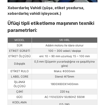
Xəbərdarlıq Vahidi (şüşə, etiket yoxdursa,
xəbərdarlıq vahidi işləyəcək.)
Üfüqi tipli etiketləmə maşınının texniki
parametrləri:
MODEL
VK-HRL
SÜR
Addım motoru ilə idarə olunur
ETİKET SÜRƏTİ
100 ~ 300 ədəd / dəqiqə
ETİKET ÖLÇÜSÜ
eni: 10 ~ 90 mm uzunluq: 15 ~ 100 mm
0,5 mm (Şüşənin yuvarlaqlığına və şaquliliyinə
DƏqiqlik
görə)
ETİKET RULO
Maks: Φ300mm
LABEL CORE
Stend: Φ75mm
İŞLƏMƏ
1800X600X1400mm
ÖLÇÜSÜ
ÇƏKİ
220 kq
GÜC
AC 110V/220V 50/60HZ 550W
KODLAMA
DT-280