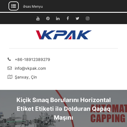
Əsas Menyu
Məzmuna
keçin
Youtube
Pinterest
Linkedin
Facebook
Twitter
Instagram
+86-18912389279
info@vkpak.com
Şanxay, Çin
Kiçik Sınaq Borularını Horizontal
Etiket Etiketi ilə Dolduran Qapaq
Maşını