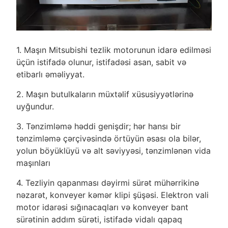
1. Maşın Mitsubishi tezlik motorunun idarə edilməsi
üçün istifadə olunur, istifadəsi asan, sabit və
etibarlı əməliyyat.
2. Maşın butulkaların müxtəlif xüsusiyyətlərinə
uyğundur.
3. Tənzimləmə həddi genişdir; hər hansı bir
tənzimləmə çərçivəsində örtüyün əsası ola bilər,
yolun böyüklüyü və alt səviyyəsi, tənzimlənən vida
maşınları
4. Tezliyin qapanması dəyirmi sürət mühərrikinə
nəzarət, konveyer kəmər klipi şüşəsi. Elektron vali
motor idarəsi sığınacaqları və konveyer bant
sürətinin addım sürəti, istifadə vidalı qapaq