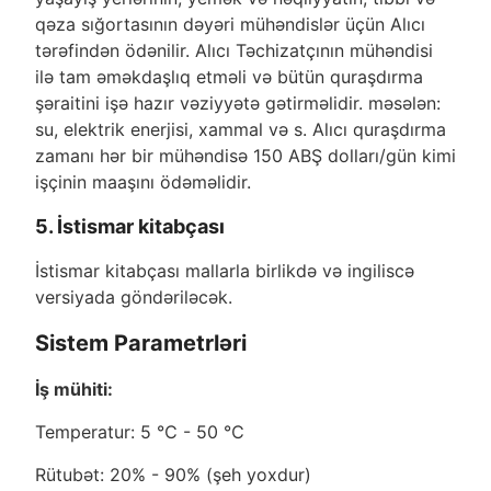
qəza sığortasının dəyəri mühəndislər üçün Alıcı
tərəfindən ödənilir. Alıcı Təchizatçının mühəndisi
ilə tam əməkdaşlıq etməli və bütün quraşdırma
şəraitini işə hazır vəziyyətə gətirməlidir. məsələn:
su, elektrik enerjisi, xammal və s. Alıcı quraşdırma
zamanı hər bir mühəndisə 150 ABŞ dolları/gün kimi
işçinin maaşını ödəməlidir.
5. İstismar kitabçası
İstismar kitabçası mallarla birlikdə və ingiliscə
versiyada göndəriləcək.
Sistem Parametrləri
İş mühiti:
Temperatur: 5 ℃ - 50 ℃
Rütubət: 20% - 90% (şeh yoxdur)