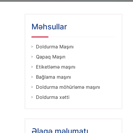
Məhsullar
Doldurma Maşını
Qapaq Maşın
Etiketləmə maşını
Bağlama maşını
Doldurma möhürləmə maşını
Doldurma xətti
Əlaqə məlumatı