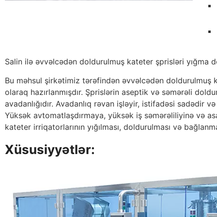
Salin ilə əvvəlcədən doldurulmuş kateter şprisləri yığma d
Bu məhsul şirkətimiz tərəfindən əvvəlcədən doldurulmuş ka
olaraq hazırlanmışdır. Şprislərin aseptik və səmərəli dol
avadanlığıdır. Avadanlıq rəvan işləyir, istifadəsi sadədir və
Yüksək avtomatlaşdırmaya, yüksək iş səmərəliliyinə və as
kateter irriqatorlarının yığılması, doldurulması və bağlanm
Xüsusiyyətlər: