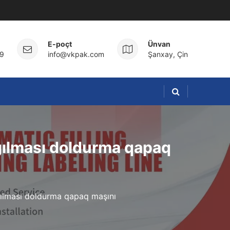
E-poçt
Ünvan
9
info@vkpak.com
Şanxay, Çin
ğılması doldurma qapaq
ğılması doldurma qapaq maşını