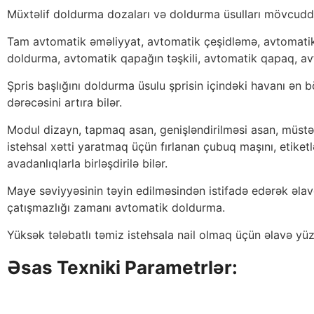
Müxtəlif doldurma dozaları və doldurma üsulları mövcudd
Tam avtomatik əməliyyat, avtomatik çeşidləmə, avtomati
doldurma, avtomatik qapağın təşkili, avtomatik qapaq, avto
Şpris başlığını doldurma üsulu şprisin içindəki havanı ən 
dərəcəsini artıra bilər.
Modul dizayn, tapmaq asan, genişləndirilməsi asan, müstəqi
istehsal xətti yaratmaq üçün fırlanan çubuq maşını, etike
avadanlıqlarla birləşdirilə bilər.
Maye səviyyəsinin təyin edilməsindən istifadə edərək əla
çatışmazlığı zamanı avtomatik doldurma.
Yüksək tələbatlı təmiz istehsala nail olmaq üçün əlavə yüz 
Əsas Texniki Parametrlər: