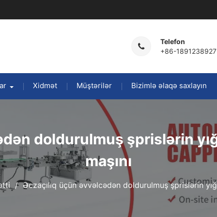
Telefon
+86-1891238927
ar
Xidmət
Müştərilər
Bizimlə əlaqə saxlayın
ədən doldurulmuş şprislərin yı
maşını
tti
Əczaçılıq üçün əvvəlcədən doldurulmuş şprislərin yı