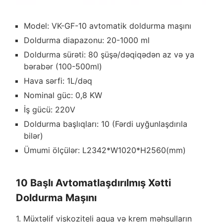
Model: VK-GF-10 avtomatik doldurma maşını
Doldurma diapazonu: 20-1000 ml
Doldurma sürəti: 80 şüşə/dəqiqədən az və ya
bərabər (100-500ml)
Hava sərfi: 1L/dəq
Nominal güc: 0,8 KW
İş gücü: 220V
Doldurma başlıqları: 10 (Fərdi uyğunlaşdırıla
bilər)
Ümumi ölçülər: L2342*W1020*H2560(mm)
10 Başlı Avtomatlaşdırılmış Xətti
Doldurma Maşını
1. Müxtəlif viskoziteli aqua və krem məhsulların