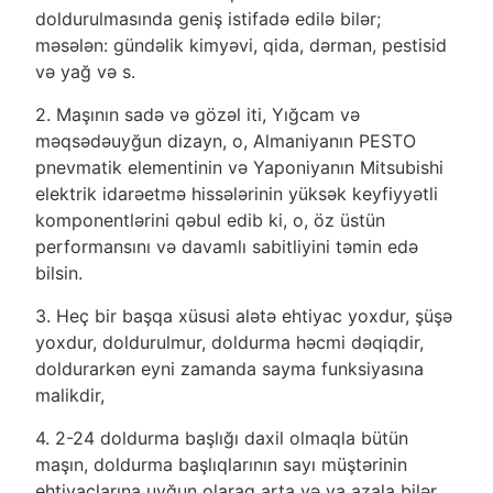
doldurulmasında geniş istifadə edilə bilər;
məsələn: gündəlik kimyəvi, qida, dərman, pestisid
və yağ və s.
2. Maşının sadə və gözəl iti, Yığcam və
məqsədəuyğun dizayn, o, Almaniyanın PESTO
pnevmatik elementinin və Yaponiyanın Mitsubishi
elektrik idarəetmə hissələrinin yüksək keyfiyyətli
komponentlərini qəbul edib ki, o, öz üstün
performansını və davamlı sabitliyini təmin edə
bilsin.
3. Heç bir başqa xüsusi alətə ehtiyac yoxdur, şüşə
yoxdur, doldurulmur, doldurma həcmi dəqiqdir,
doldurarkən eyni zamanda sayma funksiyasına
malikdir,
4. 2-24 doldurma başlığı daxil olmaqla bütün
maşın, doldurma başlıqlarının sayı müştərinin
ehtiyaclarına uyğun olaraq arta və ya azala bilər.