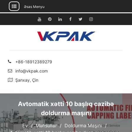
Əsas Menyu
Məzmuna
keçin
Youtube
Pinterest
Linkedin
Facebook
Twitter
Instagram
+86-18912389279
info@vkpak.com
Şanxay, Çin
Avtomatik xətti 10 başlıq cazibə
doldurma maşını
Ev
Məhsullar
Doldurma Maşını