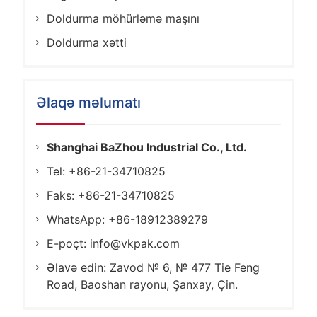
Doldurma möhürləmə maşını
Doldurma xətti
Əlaqə məlumatı
Shanghai BaZhou Industrial Co., Ltd.
Tel: +86-21-34710825
Faks: +86-21-34710825
WhatsApp: +86-18912389279
E-poçt:
info@vkpak.com
Əlavə edin: Zavod № 6, № 477 Tie Feng
Road, Baoshan rayonu, Şanxay, Çin.