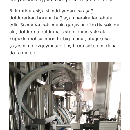
5. Konfiqurasiya silindri yuxarı və aşağı
doldurarkən borunu bağlayan hərəkətləri əhatə
edir. Sızma və çəkilmənin qarşısını effektiv şəkildə
alır, doldurma qaldırma sistemlərinin yüksək
köpüklü məhsullarına tətbiq olunur, üfüqi şüşə
şüşəsinin mövqeyini sabitləşdirmə sistemini daha
da təmin edir.