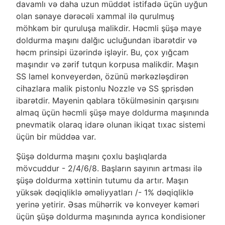
davamlı və daha uzun müddət istifadə üçün uyğun
olan sənaye dərəcəli xammal ilə qurulmuş
möhkəm bir quruluşa malikdir. Həcmli şüşə maye
doldurma maşını dalğıc ucluğundan ibarətdir və
həcm prinsipi üzərində işləyir. Bu, çox yığcam
maşındır və zərif tutqun korpusa malikdir. Maşın
SS lamel konveyerdən, özünü mərkəzləşdirən
cihazlara malik pistonlu Nozzle və SS şprisdən
ibarətdir. Mayenin qablara tökülməsinin qarşısını
almaq üçün həcmli şüşə maye doldurma maşınında
pnevmatik olaraq idarə olunan ikiqat tıxac sistemi
üçün bir müddəa var.
Şüşə doldurma maşını çoxlu başlıqlarda
mövcuddur - 2/4/6/8. Başların sayının artması ilə
şüşə doldurma xəttinin tutumu da artır. Maşın
yüksək dəqiqliklə əməliyyatları /- 1% dəqiqliklə
yerinə yetirir. Əsas mühərrik və konveyer kəməri
üçün şüşə doldurma maşınında ayrıca kondisioner