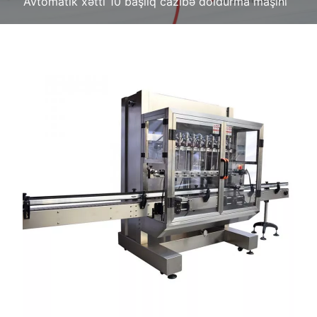
Avtomatik xətti 10 başlıq cazibə doldurma maşını