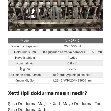
Model
VK-GF-10
Doldurma diapazonu
20-1000 ml
Doldurma sürəti
80 şüşədən az və ya bərabər (100-500ml)
Hava istehlakı
1L/dəq
Nominal güc
0,8 KVt
İş gücü
220V
Başlıqların doldurulması
10 (Fərdi uyğunlaşdırıla bilər)
ümumi ölçülər
L2342*W1020*H2560(mm)
Xətti tipli doldurma maşını nədir?
Şüşə Doldurma Maşın - Xətti Maye Doldurma, Tam
Şüşə Doldurma Xətti