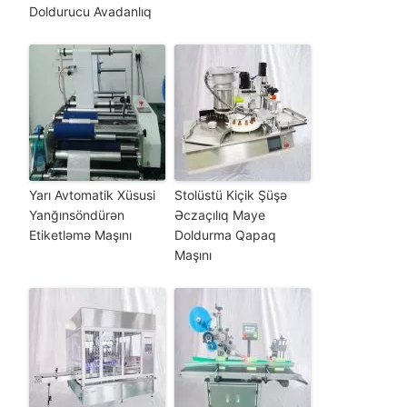
Doldurucu Avadanlıq
Yarı Avtomatik Xüsusi
Stolüstü Kiçik Şüşə
Yanğınsöndürən
Əczaçılıq Maye
Etiketləmə Maşını
Doldurma Qapaq
Maşını