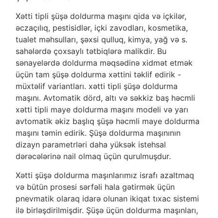
Xətti tipli şüşə doldurma maşını qida və içkilər,
əczaçılıq, pestisidlər, içki zavodları, kosmetika,
tualet məhsulları, şəxsi qulluq, kimya, yağ və s.
sahələrdə çoxsaylı tətbiqlərə malikdir. Bu
sənayelərdə doldurma məqsədinə xidmət etmək
üçün tam şüşə doldurma xəttini təklif edirik -
müxtəlif variantları. xətti tipli şüşə doldurma
maşını. Avtomatik dörd, altı və səkkiz baş həcmli
xətti tipli maye doldurma maşını modeli və yarı
avtomatik əkiz başlıq şüşə həcmli maye doldurma
maşını təmin edirik. Şüşə doldurma maşınının
dizayn parametrləri daha yüksək istehsal
dərəcələrinə nail olmaq üçün qurulmuşdur.
Xətti şüşə doldurma maşınlarımız israfı azaltmaq
və bütün prosesi sərfəli hala gətirmək üçün
pnevmatik olaraq idarə olunan ikiqat tıxac sistemi
ilə birləşdirilmişdir. Şüşə üçün doldurma maşınları,