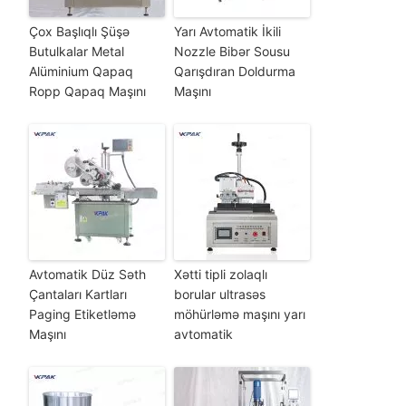
Çox Başlıqlı Şüşə
Yarı Avtomatik İkili
Butulkalar Metal
Nozzle Bibər Sousu
Alüminium Qapaq
Qarışdıran Doldurma
Ropp Qapaq Maşını
Maşını
Avtomatik Düz Səth
Xətti tipli zolaqlı
Çantaları Kartları
borular ultrasəs
Paging Etiketləmə
möhürləmə maşını yarı
Maşını
avtomatik