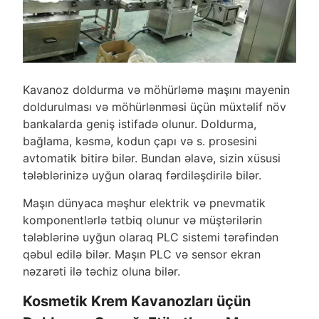
Kavanoz doldurma və möhürləmə maşını mayenin
doldurulması və möhürlənməsi üçün müxtəlif növ
bankalarda geniş istifadə olunur. Doldurma,
bağlama, kəsmə, kodun çapı və s. prosesini
avtomatik bitirə bilər. Bundan əlavə, sizin xüsusi
tələblərinizə uyğun olaraq fərdiləşdirilə bilər.
Maşın dünyaca məşhur elektrik və pnevmatik
komponentlərlə tətbiq olunur və müştərilərin
tələblərinə uyğun olaraq PLC sistemi tərəfindən
qəbul edilə bilər. Maşın PLC və sensor ekran
nəzarəti ilə təchiz oluna bilər.
Kosmetik Krem Kavanozları üçün