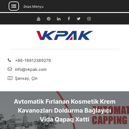
Əsas Menyu
Məzmuna
keçin
Youtube
Pinterest
Linkedin
Facebook
Twitter
Instagram
+86-18912389279
info@vkpak.com
Şanxay, Çin
Avtomatik Fırlanan Kosmetik Krem
Kavanozları Doldurma Bağlayıcı
Vida Qapaq Xətti