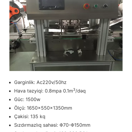
Gərginlik: Ac220v/50hz
3
Hava təzyiqi: 0.8mpa 0.1m
/dəq
Güc: 1500w
Ölçü: 1650×550×1350mm
Çəkisi: 135 kq
Sızdırmazlıq sahəsi: Φ70-Φ150mm