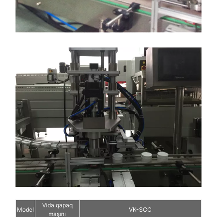
Vida qapaq
Model
VK-SCC
maşını