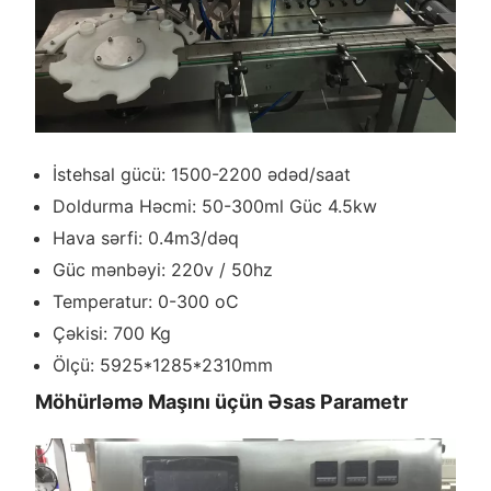
İstehsal gücü: 1500-2200 ədəd/saat
Doldurma Həcmi: 50-300ml Güc 4.5kw
Hava sərfi: 0.4m3/dəq
Güc mənbəyi: 220v / 50hz
Temperatur: 0-300 oC
Çəkisi: 700 Kg
Ölçü: 5925*1285*2310mm
Möhürləmə Maşını üçün Əsas Parametr