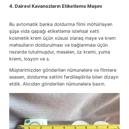
4. Dairəvi Kavanozların Etiketləmə Maşını
Bu avtomatik banka doldurma filmi möhürləyən
şüşə vida qapağı etiketləmə istehsal xətti
kosmetik krem üçün xüsusi olaraq maye və krem
məhsulların doldurulması və bağlanması üçün
nəzərdə tutulmuşdur, məsələn, üz kremi, yuma
kremi, losyon və s.
Müştərimizdən göndərilən nümunələrə və filmlərə
əsasən, doldurma xəttini fərdiləşdirilə bilən dizayn
etdik. Alıcıdan göndərilən nümunələrə baxın.