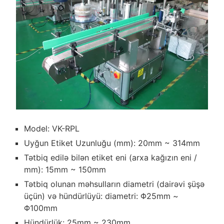
Model: VK-RPL
Uyğun Etiket Uzunluğu (mm): 20mm ~ 314mm
Tətbiq edilə bilən etiket eni (arxa kağızın eni /
mm): 15mm ~ 150mm
Tətbiq olunan məhsulların diametri (dairəvi şüşə
üçün) və hündürlüyü: diametri: Φ25mm ~
Φ100mm
Hündürlük: 25mm ~ 230mm