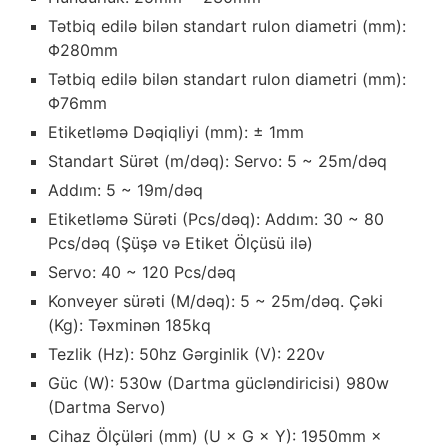
Tətbiq edilə bilən standart rulon diametri (mm):
Φ280mm
Tətbiq edilə bilən standart rulon diametri (mm):
Φ76mm
Etiketləmə Dəqiqliyi (mm): ± 1mm
Standart Sürət (m/dəq): Servo: 5 ~ 25m/dəq
Addım: 5 ~ 19m/dəq
Etiketləmə Sürəti (Pcs/dəq): Addım: 30 ~ 80
Pcs/dəq (Şüşə və Etiket Ölçüsü ilə)
Servo: 40 ~ 120 Pcs/dəq
Konveyer sürəti (M/dəq): 5 ~ 25m/dəq. Çəki
(Kg): Təxminən 185kq
Tezlik (Hz): 50hz Gərginlik (V): 220v
Güc (W): 530w (Dartma gücləndiricisi) 980w
(Dartma Servo)
Cihaz Ölçüləri (mm) (U × G × Y): 1950mm ×