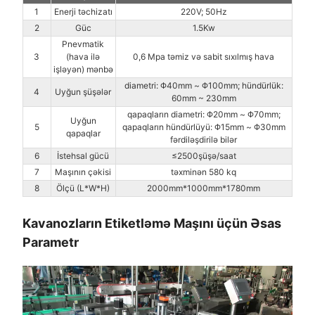
1
Enerji təchizatı
220V; 50Hz
2
Güc
1.5Kw
Pnevmatik
3
(hava ilə
0,6 Mpa təmiz və sabit sıxılmış hava
işləyən) mənbə
diametri: Φ40mm ~ Φ100mm; hündürlük:
4
Uyğun şüşələr
60mm ~ 230mm
qapaqların diametri: Φ20mm ~ Φ70mm;
Uyğun
5
qapaqların hündürlüyü: Φ15mm ~ Φ30mm
qapaqlar
fərdiləşdirilə bilər
6
İstehsal gücü
≤2500şüşə/saat
7
Maşının çəkisi
təxminən 580 kq
8
Ölçü (L*W*H)
2000mm*1000mm*1780mm
Kavanozların Etiketləmə Maşını üçün Əsas
Parametr