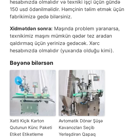
hesabınızda olmalıdır və texniki işçi üçün gündə
150 usd ödənilməlidir. Həmçinin təlim etmək üçün
fabrikimizə gedə bilərsiniz.
Xidmətdən sonra:
Maşında problem yaranarsa,
texnikimiz maşını mümkün qədər tez aradan
qaldırmaq üçün yerinizə gedəcək. Xərc
hesabınızda olmalıdır (yuxarıda olduğu kimi).
Bəyənə bilərsən
Xətti Kiçik Karton
Avtomatik Dönər Şüşə
Qutunun Künc Paketi
Kavanozları Seçib
Etiket Etiketleme
Yerləşdirən Qapaq