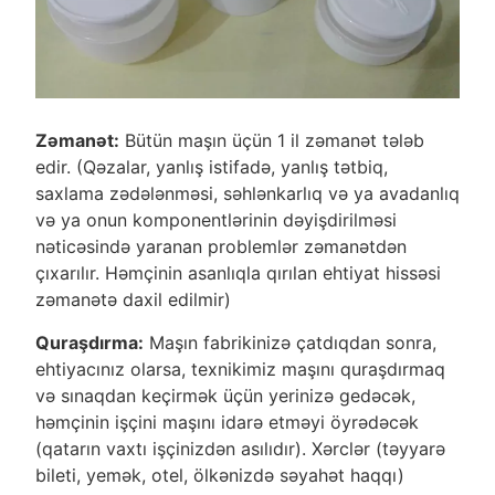
Zəmanət:
Bütün maşın üçün 1 il zəmanət tələb
edir. (Qəzalar, yanlış istifadə, yanlış tətbiq,
saxlama zədələnməsi, səhlənkarlıq və ya avadanlıq
və ya onun komponentlərinin dəyişdirilməsi
nəticəsində yaranan problemlər zəmanətdən
çıxarılır. Həmçinin asanlıqla qırılan ehtiyat hissəsi
zəmanətə daxil edilmir)
Quraşdırma:
Maşın fabrikinizə çatdıqdan sonra,
ehtiyacınız olarsa, texnikimiz maşını quraşdırmaq
və sınaqdan keçirmək üçün yerinizə gedəcək,
həmçinin işçini maşını idarə etməyi öyrədəcək
(qatarın vaxtı işçinizdən asılıdır). Xərclər (təyyarə
bileti, yemək, otel, ölkənizdə səyahət haqqı)