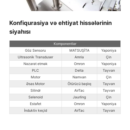
Konfiqurasiya və ehtiyat hissələrinin
siyahısı
Komponentlər
Göz Sensoru
MATSUŞİTA
Yaponiya
Ultrasonik Transduser
Amria
Çin
Nəzarət etmək
Omron
Yaponiya
PLC
Delta
Tayvan
Motor
Namvan
Çin
Əsas Motor
Ötürücü başlıq
Tayvan
Silindr
AirTac
Tayvan
Selenoid
Jaurling
Çin
Estafet
Omron
Yaponiya
İnduktiv keçid
AirTac
Tayvan