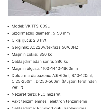
Model: VK-TFS-009U
Sızdırmazlıq diametri: 5-50 mm
Çıxış gücü: 2,8 kVt
Gərginlik: AC220V/təkfaza 50/60HZ
Maşının çəkisi: 350 kq
Qablaşdırmadan sonra: 380 kq
Maşının ölçüsü: 1100*1440*1660mm
Doldurma diapazonu: A:6-60ml, B:10-120ml,
C:25-250ml, D:250-500ml (Müştəri tərəfindən
verilir)
Nəzarət tərzi: PLC nəzarəti
Vaxt tənzimlənməsi: elektron tənzimləmə
Qablaşdırma: Plywood qutu qablaşdırma