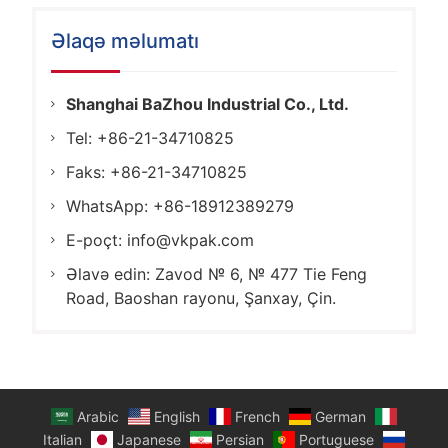
Əlaqə məlumatı
Shanghai BaZhou Industrial Co., Ltd.
Tel: +86-21-34710825
Faks: +86-21-34710825
WhatsApp: +86-18912389279
E-poçt:
info@vkpak.com
Əlavə edin: Zavod № 6, № 477 Tie Feng
Road, Baoshan rayonu, Şanxay, Çin.
Arabic
English
French
German
Italian
Japanese
Persian
Portuguese