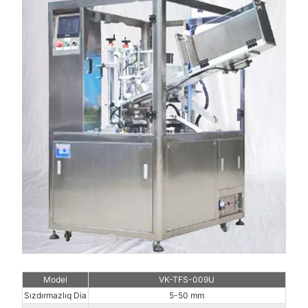
Model
VK-TFS-009U
Sızdırmazlıq Dia
5-50 mm