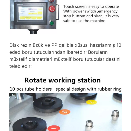
Disk rezin üzük və PP qəliblə xüsusi hazırlanmış 10
ədəd boru tutucularından ibarətdir; Boruların
müxtəlif diametrləri müxtəlif boru tutucular dəstini
tələb edir;