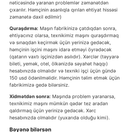
nəticəsində yaranan problemlər zəmanətdən
çıxarılır. Həmçinin asanlıqla qırılan ehtiyat hissəsi
zəmanətə daxil edilmir)
Quraşdırma:
Maşın fabrikinizə çatdıqdan sonra,
ehtiyacınız olarsa, texnikimiz maşını quraşdırmaq
və sınaqdan keçirmək üçün yerinizə gedəcək,
həmçinin işçini maşını idarə etməyi öyrədəcək
(qatarın vaxtı işçinizdən asılıdır). Xərclər (təyyarə
bileti, yemək, otel, ölkənizdə səyahət haqqı)
hesabınızda olmalıdır və texniki işçi üçün gündə
150 usd ödənilməlidir. Həmçinin təlim etmək üçün
fabrikimizə gedə bilərsiniz.
Xidmətdən sonra:
Maşında problem yaranarsa,
texnikimiz maşını mümkün qədər tez aradan
qaldırmaq üçün yerinizə gedəcək. Xərc
hesabınızda olmalıdır (yuxarıda olduğu kimi).
Bəyənə bilərsən