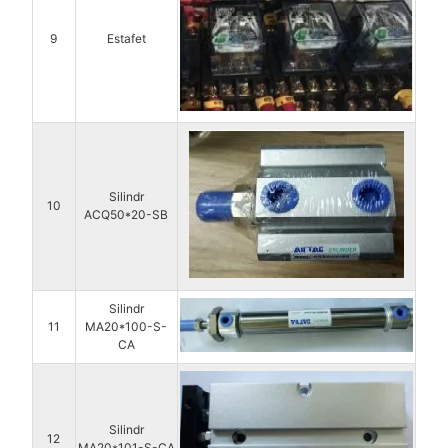
9
Estafet
Silindr
10
ACQ50*20-SB
Silindr
11
MA20*100-S-
CA
Silindr
12
MA20*101-S-CA