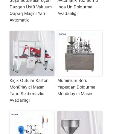
Şüşə Butulkalar üçün
Avtomatik Toz Burnu
Dəzgah Üstü Vakuum
İncə Un Doldurma
Qapaq Maşını Yarı
Avadanlığı
Avtomatik
Kiçik Qutular Karton
Alüminium Boru
Möhürləyici Maşın
Yapışqan Doldurma
Tape Sızdırmazlıq
Möhürləyici Maşın
Avadanlığı