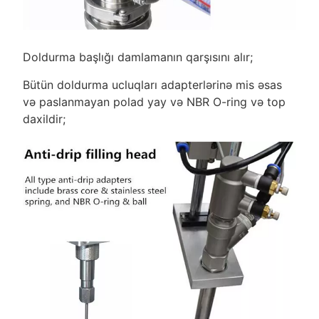
Doldurma başlığı damlamanın qarşısını alır;
Bütün doldurma ucluqları adapterlərinə mis əsas
və paslanmayan polad yay və NBR O-ring və top
daxildir;