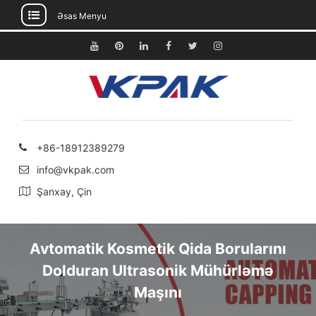
Əsas Menyu
Məzmuna
keçin
Youtube
Pinterest
Linkedin
Facebook
Twitter
Instagram
+86-18912389279
info@vkpak.com
Şanxay, Çin
Avtomatik Kosmetik Qida Borularını
Dolduran Ultrasonik Mühürləmə
Maşını