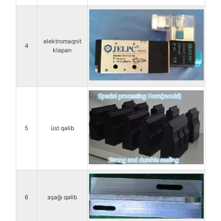
elektromaqnit
4
klapan
5
üst qəlib
6
aşağı qəlib