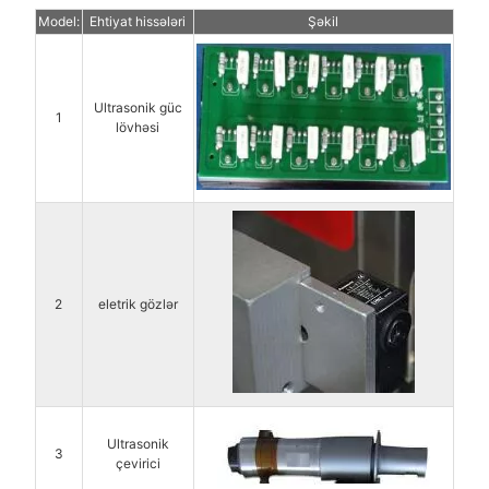
Model:
Ehtiyat hissələri
Şəkil
Ultrasonik güc
1
lövhəsi
2
eletrik gözlər
Ultrasonik
3
çevirici