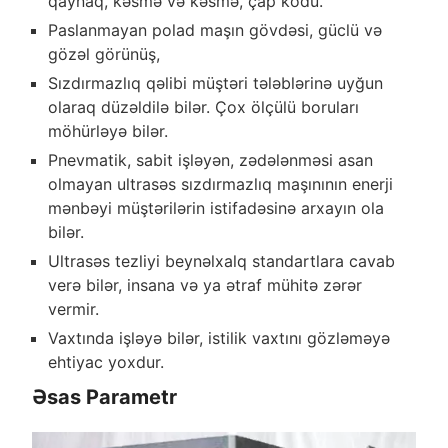
qaynaq, kəsmə və kəsmə, çap kodu.
Paslanmayan polad maşın gövdəsi, güclü və
gözəl görünüş,
Sızdırmazlıq qəlibi müştəri tələblərinə uyğun
olaraq düzəldilə bilər. Çox ölçülü boruları
möhürləyə bilər.
Pnevmatik, sabit işləyən, zədələnməsi asan
olmayan ultrasəs sızdırmazlıq maşınının enerji
mənbəyi müştərilərin istifadəsinə arxayın ola
bilər.
Ultrasəs tezliyi beynəlxalq standartlara cavab
verə bilər, insana və ya ətraf mühitə zərər
vermir.
Vaxtında işləyə bilər, istilik vaxtını gözləməyə
ehtiyac yoxdur.
Əsas Parametr