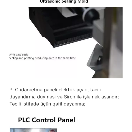
PLC idarəetmə paneli elektrik açarı, təcili
dayandırma düyməsi və Siren ilə işləmək asandır;
Təcili istifadə üçün qəfil dayanma;