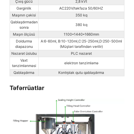
Çıxış gücü
2,8 kVt
Gərginlik
AC220V/təkfaza 50/60HZ
Maşının çəkisi
350 kq
Qablaşdırmadan
380 kq
sonra
Maşın ölçüsü
1100*1440*1660mm
Doldurma
A:6-60ml, B:10-120ml,C:25-250ml,D:250-500ml
diapazonu
(Müştəri tərəfindən verilir)
Nəzarət üslubu
PLC nəzarət
Vaxt
elektron tənzimləmə
tənzimlənməsi
Qablaşdırma
Kontrplak qutu qablaşdırma
Təfərrüatlar