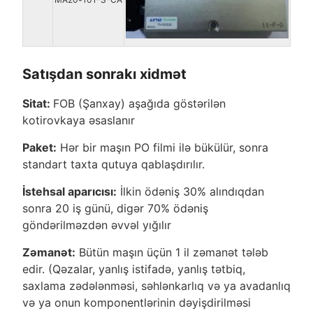
Satışdan sonrakı xidmət
Sitat:
FOB (Şanxay) aşağıda göstərilən
kotirovkaya əsaslanır
Paket:
Hər bir maşın PO filmi ilə bükülür, sonra
standart taxta qutuya qablaşdırılır.
İstehsal aparıcısı:
İlkin ödəniş 30% alındıqdan
sonra 20 iş günü, digər 70% ödəniş
göndərilməzdən əvvəl yığılır
Zəmanət:
Bütün maşın üçün 1 il zəmanət tələb
edir. (Qəzalar, yanlış istifadə, yanlış tətbiq,
saxlama zədələnməsi, səhlənkarlıq və ya avadanlıq
və ya onun komponentlərinin dəyişdirilməsi