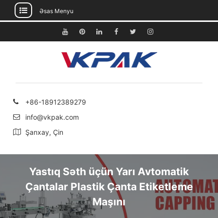
Əsas Menyu
Məzmuna
keçin
Youtube
Pinterest
Linkedin
Facebook
Twitter
Instagram
+86-18912389279
info@vkpak.com
Şanxay, Çin
Yastıq Səth üçün Yarı Avtomatik
Çantalar Plastik Çanta Etiketleme
Maşını