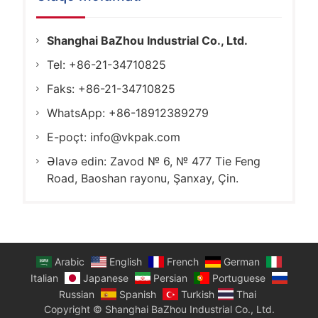
Shanghai BaZhou Industrial Co., Ltd.
Tel: +86-21-34710825
Faks: +86-21-34710825
WhatsApp: +86-18912389279
E-poçt:
info@vkpak.com
Əlavə edin: Zavod № 6, № 477 Tie Feng
Road, Baoshan rayonu, Şanxay, Çin.
Arabic
English
French
German
Italian
Japanese
Persian
Portuguese
Russian
Spanish
Turkish
Thai
Copyright © Shanghai BaZhou Industrial Co., Ltd.