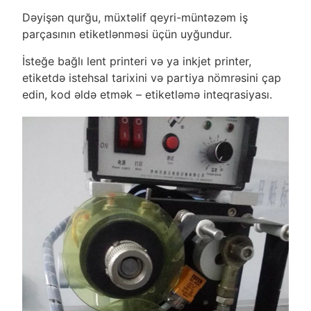
Dəyişən qurğu, müxtəlif qeyri-müntəzəm iş
parçasının etiketlənməsi üçün uyğundur.
İsteğe bağlı lent printeri və ya inkjet printer,
etiketdə istehsal tarixini və partiya nömrəsini çap
edin, kod əldə etmək – etiketləmə inteqrasiyası.