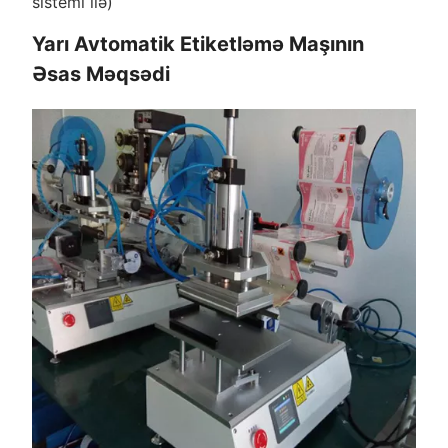
sistemi ilə)
Yarı Avtomatik Etiketləmə Maşının
Əsas Məqsədi