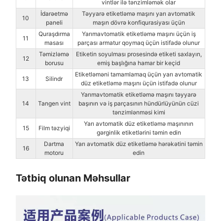
vintlər ilə tənzimləmək olar
İdarəetmə
Təyyarə etiketləmə maşını yarı avtomatik
10
paneli
maşın dövrə konfiqurasiyası üçün
Quraşdırma
Yarımavtomatik etiketləmə maşını üçün iş
11
masası
parçası armatur qoymaq üçün istifadə olunur
Təmizləmə
Etiketin soyulması prosesində etiketi saxlayın,
12
borusu
emiş başlığına hamar bir keçid
Etiketləməni tamamlamaq üçün yarı avtomatik
13
Silindr
düz etiketləmə maşını üçün istifadə olunur
Yarımavtomatik etiketləmə maşını təyyarə
14
Tangen vint
başının və iş parçasının hündürlüyünün cüzi
tənzimlənməsi kimi
Yarı avtomatik düz etiketləmə maşınının
15
Film təzyiqi
gərginlik etiketlərini təmin edin
Dartma
Yarı avtomatik düz etiketləmə hərəkətini təmin
16
motoru
edin
Tətbiq olunan Məhsullar