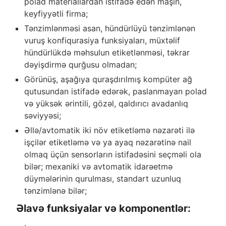
polad materiallardan istifadə edən maşın,
keyfiyyətli firma;
Tənzimlənməsi asan, hündürlüyü tənzimlənən
vuruş konfiqurasiya funksiyaları, müxtəlif
hündürlükdə məhsulun etiketlənməsi, təkrar
dəyişdirmə qurğusu olmadan;
Görünüş, aşağıya quraşdırılmış kompüter ağ
qutusundan istifadə edərək, paslanmayan polad
və yüksək ərintili, gözəl, qaldırıcı avadanlıq
səviyyəsi;
Əllə/avtomatik iki növ etiketləmə nəzarəti ilə
işçilər etiketləmə və ya ayaq nəzarətinə nail
olmaq üçün sensorların istifadəsini seçməli ola
bilər; mexaniki və avtomatik idarəetmə
düymələrinin qurulması, standart uzunluq
tənzimlənə bilər;
Əlavə funksiyalar və komponentlər: