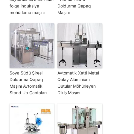
folqa induksiya
Doldurma Qapaq
möhürləmə maşını
Maşını
Soya Südü Şirəsi
Avtomatik Xətti Metal
Doldurma Qapaq
Qalay Alüminium
Maşını Avtomatik
Qutular Möhürləyən
Stand Up Çantaları
Dikiş Maşını