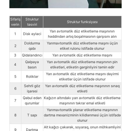
Sifariş
Struktur
Struktur funksiyası
verin
təsviri
Yarı avtomatik düz etiketləmə maşınının
1
Disk əyləci
həddindən artıq boşalmasının qarşısını alın
Doldurma
Yarımavtomatik düz etiketləmə maşını üçün
2
qabı
etiket rulonu istifadə olunur
3
Qidalandırıcı
Yarı avtomatik düz etiketləmə maşını
Qəlpəyə
Yarı avtomatik düz etiketləmə maşınının pin
4
basın
etiketləri, etiketin gərginliyini təmin edir
Yarı avtomatik düz etiketləmə maşını dəyirmi
5
Roliklər
etiketlər üçün istifadə olunur
Sehrli göz
Yarı avtomatik düz etiketləmə maşınının sınaq
6
işarəsi
etiketi
Qəbul edən
Kağızın altındakı yarı avtomatik düz etiketləmə
7
qurumlar
maşınının təkrar emal etiketi
Yarımavtomatik planar etiketləmə maşınının
8
T sapı
dartma mexanizminin kilidlənməsi üçün istifadə
olunur
Alt kağızı çəkərək, soyaraq, onun möhkəmliyini
9
Dartma