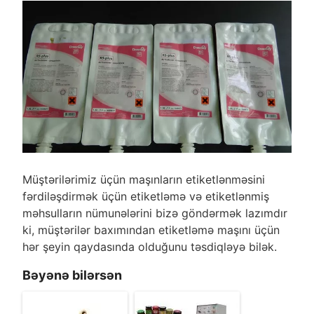
Müştərilərimiz üçün maşınların etiketlənməsini
fərdiləşdirmək üçün etiketləmə və etiketlənmiş
məhsulların nümunələrini bizə göndərmək lazımdır
ki, müştərilər baxımından etiketləmə maşını üçün
hər şeyin qaydasında olduğunu təsdiqləyə bilək.
Bəyənə bilərsən