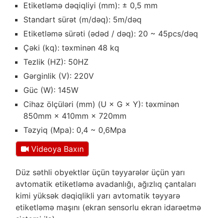
Etiketləmə dəqiqliyi (mm): ± 0,5 mm
Standart sürət (m/dəq): 5m/dəq
Etiketləmə sürəti (ədəd / dəq): 20 ~ 45pcs/dəq
Çəki (kq): təxminən 48 kq
Tezlik (HZ): 50HZ
Gərginlik (V): 220V
Güc (W): 145W
Cihaz ölçüləri (mm) (U × G × Y): təxminən
850mm × 410mm × 720mm
Təzyiq (Mpa): 0,4 ~ 0,6Mpa
Videoya Baxın
Düz səthli obyektlər üçün təyyarələr üçün yarı
avtomatik etiketləmə avadanlığı, ağızlıq çantaları
kimi yüksək dəqiqlikli yarı avtomatik təyyarə
etiketləmə maşını (ekran sensorlu ekran idarəetmə