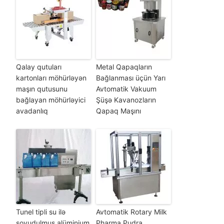
Qalay qutuları
Metal Qapaqların
kartonları möhürləyən
Bağlanması üçün Yarı
maşın qutusunu
Avtomatik Vakuum
bağlayan möhürləyici
Şüşə Kavanozların
avadanlıq
Qapaq Maşını
Tunel tipli su ilə
Avtomatik Rotary Milk
soyudulmuş alüminium
Pharma Pudra