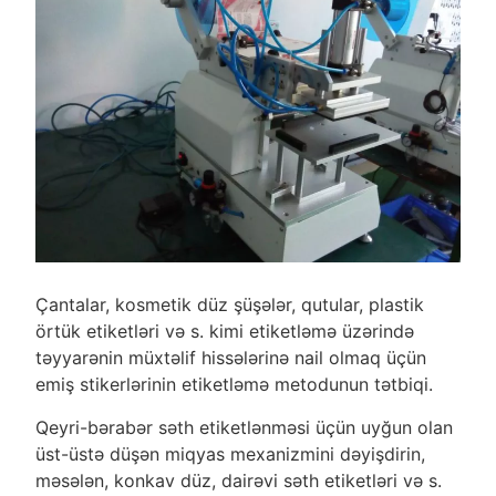
Çantalar, kosmetik düz şüşələr, qutular, plastik
örtük etiketləri və s. kimi etiketləmə üzərində
təyyarənin müxtəlif hissələrinə nail olmaq üçün
emiş stikerlərinin etiketləmə metodunun tətbiqi.
Qeyri-bərabər səth etiketlənməsi üçün uyğun olan
üst-üstə düşən miqyas mexanizmini dəyişdirin,
məsələn, konkav düz, dairəvi səth etiketləri və s.