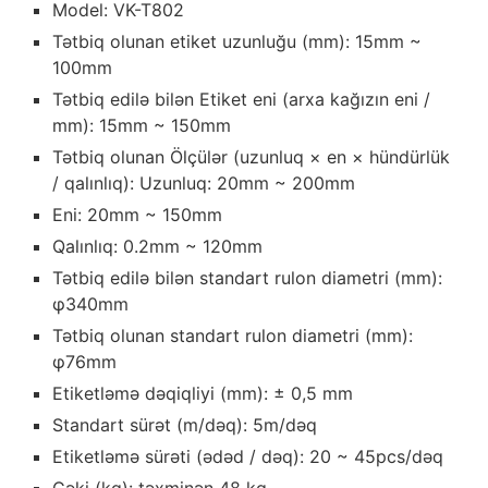
Model: VK-T802
Tətbiq olunan etiket uzunluğu (mm): 15mm ~
100mm
Tətbiq edilə bilən Etiket eni (arxa kağızın eni /
mm): 15mm ~ 150mm
Tətbiq olunan Ölçülər (uzunluq × en × hündürlük
/ qalınlıq): Uzunluq: 20mm ~ 200mm
Eni: 20mm ~ 150mm
Qalınlıq: 0.2mm ~ 120mm
Tətbiq edilə bilən standart rulon diametri (mm):
φ340mm
Tətbiq olunan standart rulon diametri (mm):
φ76mm
Etiketləmə dəqiqliyi (mm): ± 0,5 mm
Standart sürət (m/dəq): 5m/dəq
Etiketləmə sürəti (ədəd / dəq): 20 ~ 45pcs/dəq