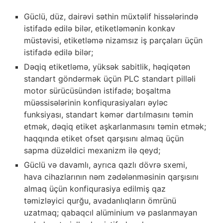
Güclü, düz, dairəvi səthin müxtəlif hissələrində
istifadə edilə bilər, etiketləmənin konkav
müstəvisi, etiketləmə nizamsız iş parçaları üçün
istifadə edilə bilər;
Dəqiq etiketləmə, yüksək sabitlik, həqiqətən
standart göndərmək üçün PLC standart pilləli
motor sürücüsündən istifadə; boşaltma
müəssisələrinin konfiqurasiyaları əyləc
funksiyası, standart kəmər dartılmasını təmin
etmək, dəqiq etiket aşkarlanmasını təmin etmək;
haqqında etiket ofset qarşısını almaq üçün
sapma düzəldici mexanizm ilə qeyd;
Güclü və davamlı, ayrıca qazlı dövrə sxemi,
hava cihazlarının nəm zədələnməsinin qarşısını
almaq üçün konfiqurasiya edilmiş qaz
təmizləyici qurğu, avadanlıqların ömrünü
uzatmaq; qabaqcıl alüminium və paslanmayan