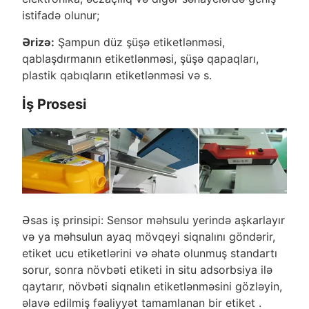
istifadə olunur;
Ərizə:
Şampun düz şüşə etiketlənməsi,
qablaşdırmanın etiketlənməsi, şüşə qapaqları,
plastik qabıqların etiketlənməsi və s.
İş Prosesi
Əsas iş prinsipi: Sensor məhsulu yerində aşkarlayır
və ya məhsulun ayaq mövqeyi siqnalını göndərir,
etiket ucu etiketlərini və əhatə olunmuş standartı
sorur, sonra növbəti etiketi in situ adsorbsiya ilə
qaytarır, növbəti siqnalın etiketlənməsini gözləyin,
əlavə edilmiş fəaliyyət tamamlanan bir etiket .