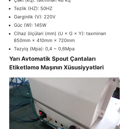
Çəki (kq): təxminən 48 kq
Tezlik (HZ): 50HZ
Gərginlik (V): 220V
Güc (W): 145W
Cihaz ölçüləri (mm) (U × G × Y): təxminən
850mm × 410mm × 720mm
Təzyiq (Mpa): 0,4 ~ 0,6Mpa
Yarı Avtomatik Spout Çantaları
Etiketləmə Maşının Xüsusiyyətləri