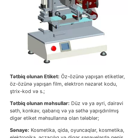
Tətbiq olunan Etiket:
Öz-özünə yapışan etiketlər,
öz-özünə yapışan film, elektron nəzarət kodu,
ştrix-kod və s.;
Tətbiq olunan məhsullar:
Düz və ya əyri, dairəvi
səth, konkav, qabarıq və ya səthə yapışdırılmış
digər etiket məhsullarına olan tələblər;
Sənaye:
Kosmetika, qida, oyuncaqlar, kosmetika,
elektronika, əczaçılıq və digər sənayelərdə geniş